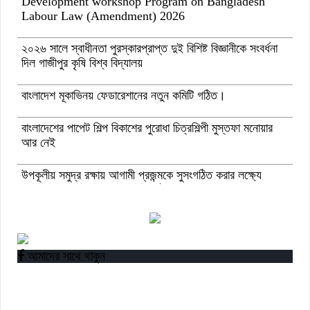
Development workshop Program on Bangladesh
Labour Law (Amendment) 2026
২০২৬ সালে স্বাধীনতা পুরস্কারপ্রাপ্ত দুই বিশিষ্ট বিজ্ঞানীকে সংবর্ধনা
দিল গাজীপুর কৃষি বিশ্ব বিদ্যালয়
বাংলাদেশ মূকাভিনয় ফেডারেশানের নতুন কমিটি গঠিত।
বাংলাদেশের পাপেট শিল্প বিকাশের পুরোধা চিত্রশিল্পী মুস্তফা মনোয়ার
আর নেই
উপকূলীয় সমুদ্র রক্ষায় আগামী প্রজন্মকে সুসংগঠিত করার লক্ষ্যে
ডিজিটাল ‘ইউথ ফর ওশান’ প্ল্যাটফর্ম’-এর সুচনা
“বাংলাদেশ ইনস্টিটিউট অব ট্যুরিজম অ্যান্ড হসপিটালিটি” তে ৬ মাস
মেয়াদী চারটি সার্টিফিকেট কোর্সে ভর্তি শুরু হয়েছে।
আমাদের সাথে থাকুন