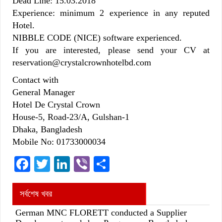
Dead Line: 15.03.2018
Experience: minimum 2 experience in any reputed
Hotel.
NIBBLE CODE (NICE) software experienced.
If you are interested, please send your CV at
reservation@crystalcrownhotelbd.com
Contact with
General Manager
Hotel De Crystal Crown
House-5, Road-23/A, Gulshan-1
Dhaka, Bangladesh
Mobile No: 01733000034
Facebook
Twitter
LinkedIn
Viber
Share
সর্বশেষ খবর
German MNC FLORETT conducted a Supplier