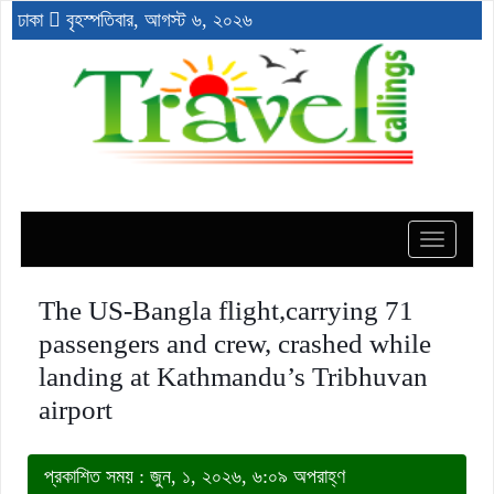
ঢাকা
বৃহস্পতিবার, আগস্ট ৬, ২০২৬
Toggle
navigat
The US-Bangla flight,carrying 71
passengers and crew, crashed while
landing at Kathmandu’s Tribhuvan
airport
প্রকাশিত সময় : জুন, ১, ২০২৬, ৬:০৯ অপরাহ্ণ