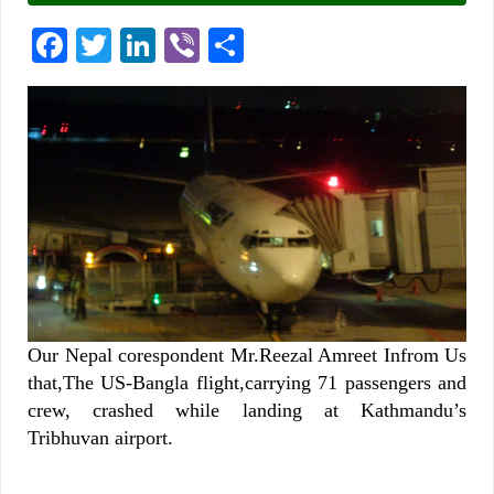
Facebook
Twitter
LinkedIn
Viber
Share
Our Nepal corespondent Mr.Reezal Amreet Infrom Us
that,The US-Bangla flight,carrying 71 passengers and
crew, crashed while landing at Kathmandu’s
Tribhuvan airport.