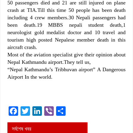
50 passengers died and 21 are still injured on plane
crash at TIA.Till this time 50 people has been death
including 4 crew members.30 Nepali passengers had
been death.19 MBBS nepali student death,1
neurologist gold medalist doctor and 10 travel and
tourism high posted Nepalese member death in this
aircraft crash.
Most of the aviation specialist give their opinion about
Nepal Kathmandu airport.They tell us,
“Nepal Kathmandu’s Tribhuvan airport” A Dangerous
Airport In the world.
Facebook
Twitter
LinkedIn
Viber
Share
সর্বশেষ খবর