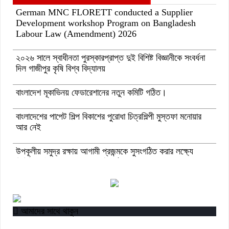
German MNC FLORETT conducted a Supplier
Development workshop Program on Bangladesh
Labour Law (Amendment) 2026
২০২৬ সালে স্বাধীনতা পুরস্কারপ্রাপ্ত দুই বিশিষ্ট বিজ্ঞানীকে সংবর্ধনা
দিল গাজীপুর কৃষি বিশ্ব বিদ্যালয়
বাংলাদেশ মূকাভিনয় ফেডারেশানের নতুন কমিটি গঠিত।
বাংলাদেশের পাপেট শিল্প বিকাশের পুরোধা চিত্রশিল্পী মুস্তফা মনোয়ার
আর নেই
উপকূলীয় সমুদ্র রক্ষায় আগামী প্রজন্মকে সুসংগঠিত করার লক্ষ্যে
ডিজিটাল ‘ইউথ ফর ওশান’ প্ল্যাটফর্ম’-এর সুচনা
“বাংলাদেশ ইনস্টিটিউট অব ট্যুরিজম অ্যান্ড হসপিটালিটি” তে ৬ মাস
মেয়াদী চারটি সার্টিফিকেট কোর্সে ভর্তি শুরু হয়েছে।
আমাদের সাথে থাকুন