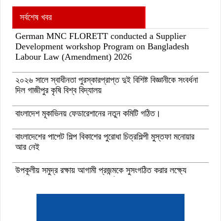
সর্বশেষ খবর
German MNC FLORETT conducted a Supplier
Development workshop Program on Bangladesh
Labour Law (Amendment) 2026
২০২৬ সালে স্বাধীনতা পুরস্কারপ্রাপ্ত দুই বিশিষ্ট বিজ্ঞানীকে সংবর্ধনা
দিল গাজীপুর কৃষি বিশ্ব বিদ্যালয়
বাংলাদেশ মূকাভিনয় ফেডারেশানের নতুন কমিটি গঠিত।
বাংলাদেশের পাপেট শিল্প বিকাশের পুরোধা চিত্রশিল্পী মুস্তফা মনোয়ার
আর নেই
উপকূলীয় সমুদ্র রক্ষায় আগামী প্রজন্মকে সুসংগঠিত করার লক্ষ্যে
ডিজিটাল ‘ইউথ ফর ওশান’ প্ল্যাটফর্ম’-এর সুচনা
“বাংলাদেশ ইনস্টিটিউট অব ট্যুরিজম অ্যান্ড হসপিটালিটি” তে ৬ মাস
মেয়াদী চারটি সার্টিফিকেট কোর্সে ভর্তি শুরু হয়েছে।