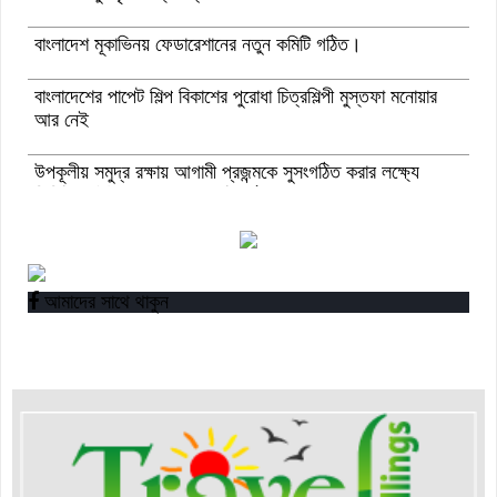
বাংলাদেশ মূকাভিনয় ফেডারেশানের নতুন কমিটি গঠিত।
বাংলাদেশের পাপেট শিল্প বিকাশের পুরোধা চিত্রশিল্পী মুস্তফা মনোয়ার
আর নেই
উপকূলীয় সমুদ্র রক্ষায় আগামী প্রজন্মকে সুসংগঠিত করার লক্ষ্যে
ডিজিটাল ‘ইউথ ফর ওশান’ প্ল্যাটফর্ম’-এর সুচনা
“বাংলাদেশ ইনস্টিটিউট অব ট্যুরিজম অ্যান্ড হসপিটালিটি” তে ৬ মাস
মেয়াদী চারটি সার্টিফিকেট কোর্সে ভর্তি শুরু হয়েছে।
আমাদের সাথে থাকুন