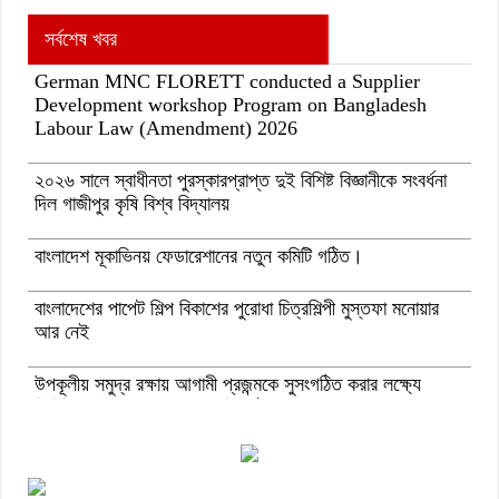
সর্বশেষ খবর
German MNC FLORETT conducted a Supplier
Development workshop Program on Bangladesh
Labour Law (Amendment) 2026
২০২৬ সালে স্বাধীনতা পুরস্কারপ্রাপ্ত দুই বিশিষ্ট বিজ্ঞানীকে সংবর্ধনা
দিল গাজীপুর কৃষি বিশ্ব বিদ্যালয়
বাংলাদেশ মূকাভিনয় ফেডারেশানের নতুন কমিটি গঠিত।
বাংলাদেশের পাপেট শিল্প বিকাশের পুরোধা চিত্রশিল্পী মুস্তফা মনোয়ার
আর নেই
উপকূলীয় সমুদ্র রক্ষায় আগামী প্রজন্মকে সুসংগঠিত করার লক্ষ্যে
ডিজিটাল ‘ইউথ ফর ওশান’ প্ল্যাটফর্ম’-এর সুচনা
“বাংলাদেশ ইনস্টিটিউট অব ট্যুরিজম অ্যান্ড হসপিটালিটি” তে ৬ মাস
মেয়াদী চারটি সার্টিফিকেট কোর্সে ভর্তি শুরু হয়েছে।