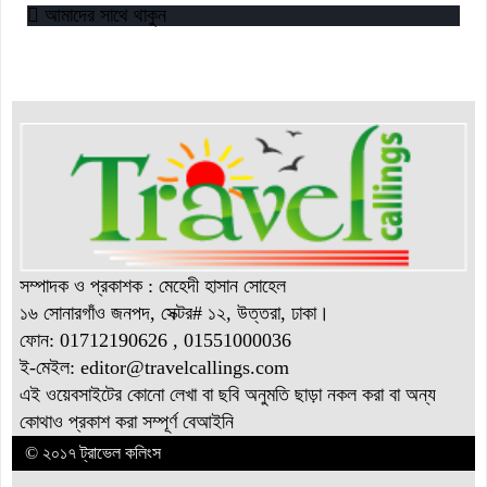
আমাদের সাথে থাকুন
সম্পাদক ও প্রকাশক : মেহেদী হাসান সোহেল
১৬ সোনারগাঁও জনপদ, সেক্টর# ১২, উত্তরা, ঢাকা।
ফোন: 01712190626 , 01551000036
ই-মেইল: editor@
travelcallings.com
এই ওয়েবসাইটের কোনো লেখা বা ছবি অনুমতি ছাড়া নকল করা বা অন্য
কোথাও প্রকাশ করা সম্পূর্ণ বেআইনি
© ২০১৭ ট্রাভেল কলিংস