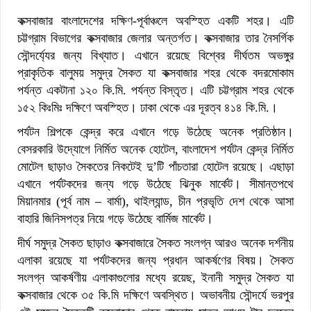
কক্সবাজার বাংলাদেশের দক্ষিণ-পূর্বাঞ্চলে অবস্হিত একটি শহর। এটি
চট্টগ্রাম বিভাগের কক্সবাজার জেলার অন্তর্গত। কক্সবাজার তার নৈসর্গিক
সৌন্দর্য্যের জন্য বিখ্যাত। এখানে রয়েছে বিশ্বের দীর্ঘতম অভঙ্গুর
প্রাকৃতিক বালুময় সমুদ্র সৈকত যা কক্সবাজার শহর থেকে বদরমোকাম
পর্যন্ত একটানা ১২০ কি.মি. পর্যন্ত বিস্তৃত। এটি চট্টগ্রাম শহর থেকে
১৫২ কিঃমিঃ দক্ষিণে অবস্হিত। ঢাকা থেকে এর দূরত্ব ৪১৪ কি.মি.।
পর্যটন শিল্পকে কেন্দ্র করে এখানে গড়ে উঠেছে অনেক প্রতিষ্ঠান।
বেসরকারি উদ্যোগে নির্মিত অনেক হোটেল, বাংলাদেশ পর্যটন কেন্দ্র নির্মিত
মোটেল ছাড়াও সৈকতের নিকটেই দু’টি পাঁচতারা হোটেল রয়েছে। এছাড়া
এখানে পর্যটকদের জন্য গড়ে উঠেছে ঝিনুক মার্কেট। সীমান্তপথে
মিয়ানমার (পূর্ব নাম – বার্মা), থাইল্যান্ড, চীন প্রভৃতি দেশ থেকে আসা
বাহারি জিনিসপত্র নিয়ে গড়ে উঠেছে বার্মিজ মার্কেট।
দীর্ঘ সমুদ্র সৈকত ছাড়াও কক্সবাজারে সৈকত সংলগ্ন আরও অনেক দর্শনীয়
এলাকা রয়েছে যা পর্যটকদের জন্য প্রধান আকর্ষণের বিষয়। সৈকত
সংলগ্ন আকর্ষণীয় এলাকাগুলোর মধ্যে রয়েছ, ইনানী সমুদ্র সৈকত যা
কক্সবাজার থেকে ৩৫ কি.মি দক্ষিণে অবস্থিত। অভাবনীয় সৌন্দর্যে ভরপুর