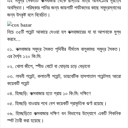
এই সমুদ্র সৈকতটি কক্সবাজার থেকে রাস্তায় মাত্র আধঘণ্টার দূরত্বে
অবস্থিত। পরিষ্কার পানির জন্য জায়গাটি পর্যটকদের কাছে সমুদ্রস্নানের
জন্য উৎকৃষ্ট বলে বিবেচিত।
নিচে ৩৫টি পয়েন্ট আকারে দেওয়া হল কক্সবাজারের যা যা আপনাকে মুগ্ধ
করবে…
০১. কক্সবাজার সমুদ্র সৈকত পৃথিবীর দীর্ঘতম বালুকাময় সমুদ্র সৈকত।
এর দৈর্ঘ্য ১২০ কি:মি:
০২. খোলা জীপে, স্পীড বোটে বা ঘোড়ায় চড়ে বেড়ানো
০৩. লাবনী পয়েন্ট, কলাতলী পয়েন্ট, ডায়বেটিক হাসপাতাল পয়েন্টসহ আরো
কয়েকটি পয়েন্ট
০৪. হিমছড়ি: কক্সবাজার হতে প্রায় ১০ কি:মি: দক্ষিণে
০৫. হিমছড়ি যাওয়ার পথে বেশ কয়েকটি প্রাকৃতিক ঝর্ণা রয়েছে।
০৬. হিমছড়িতে কক্সবাজার দক্ষিণ বন বিভাগের উদ্যোগে একটি পিকনিক
স্পট তৈরী করা হয়েছে।