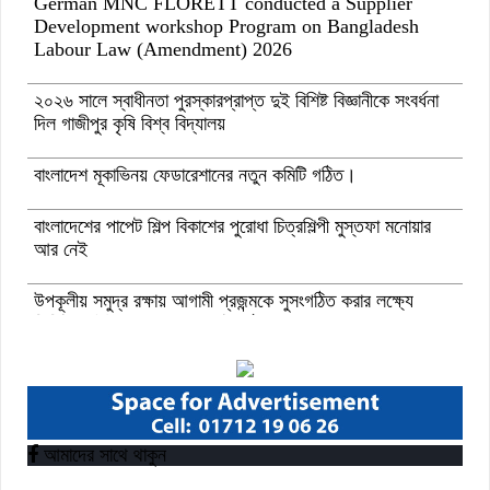
German MNC FLORETT conducted a Supplier
Development workshop Program on Bangladesh
Labour Law (Amendment) 2026
২০২৬ সালে স্বাধীনতা পুরস্কারপ্রাপ্ত দুই বিশিষ্ট বিজ্ঞানীকে সংবর্ধনা
দিল গাজীপুর কৃষি বিশ্ব বিদ্যালয়
বাংলাদেশ মূকাভিনয় ফেডারেশানের নতুন কমিটি গঠিত।
বাংলাদেশের পাপেট শিল্প বিকাশের পুরোধা চিত্রশিল্পী মুস্তফা মনোয়ার
আর নেই
উপকূলীয় সমুদ্র রক্ষায় আগামী প্রজন্মকে সুসংগঠিত করার লক্ষ্যে
ডিজিটাল ‘ইউথ ফর ওশান’ প্ল্যাটফর্ম’-এর সুচনা
“বাংলাদেশ ইনস্টিটিউট অব ট্যুরিজম অ্যান্ড হসপিটালিটি” তে ৬ মাস
মেয়াদী চারটি সার্টিফিকেট কোর্সে ভর্তি শুরু হয়েছে।
আমাদের সাথে থাকুন