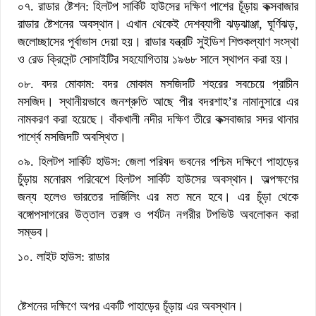
০৭. রাডার ষ্টেশন: হিলটপ সার্কিট হাউসের দক্ষিণ পাশের চূঁড়ায় কক্সবাজার
রাডার ষ্টেশনের অবস্থান। এখান থেকেই দেশব্যাপী ঝড়ঝাঞ্জা, ঘূর্ণিঝড়,
জলোচ্ছাসের পূর্বাভাস দেয়া হয়। রাডার যন্ত্রটি সুইডিশ শিশুকল্যাণ সংস্থা
ও রেড ক্রিসেন্ট সোসাইটির সহযোগিতায় ১৯৬৮ সালে স্থাপন করা হয়।
০৮. বদর মোকাম: বদর মোকাম মসজিদটি শহরের সবচেয়ে প্রাচীন
মসজিদ। স্থানীয়ভাবে জনশ্রুতি আছে পীর বদরশাহ’র নামানুসারে এর
নামকরণ করা হয়েছে। বাঁকখালী নদীর দক্ষিণ তীরে কক্সবাজার সদর থানার
পার্শ্বে মসজিদটি অবস্থিত।
০৯. হিলটপ সার্কিট হাউস: জেলা পরিষদ ভবনের পশ্চিম দক্ষিণে পাহাড়ের
চুঁড়ায় মনোরম পরিবেশে হিলটপ সার্কিট হাউসের অবস্থান। অল্পক্ষণের
জন্য হলেও ভারতের দার্জিলিং এর মত মনে হবে। এর চূঁড়া থেকে
বঙ্গোপসাগরের উত্তাল তরঙ্গ ও পর্যটন নগরীর টপভিউ অবলোকন করা
সম্ভব।
১০. লাইট হাউস: রাডার
ষ্টেশনের দক্ষিণে অপর একটি পাহাড়ের চূঁড়ায় এর অবস্থান।