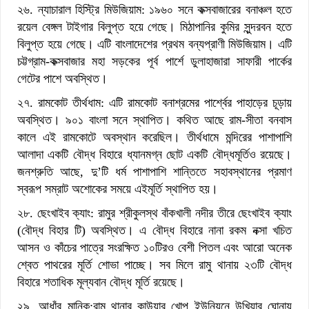
২৬. ন্যাচারাল হিস্ট্রি মিউজিয়াম: ১৯৬০ সনে কক্সবাজারের বনাঞ্চল হতে
রয়েল বেঙ্গল টাইগার বিলুপ্ত হয়ে গেছে। মিঠাপানির কুমির সুন্দরবন হতে
বিলুপ্ত হয়ে গেছে। এটি বাংলাদেশের প্রথম বন্যপ্রাণী মিউজিয়াম। এটি
চট্টগ্রাম-কক্সবাজার মহা সড়কের পূর্ব পার্শে ডুলাহাজারা সাফারী পার্কের
গেটের পাশে অবস্থিত।
২৭. রামকোট তীর্থধাম: এটি রামকোট বনাশ্রমের পার্শ্বের পাহাড়ের চূড়ায়
অবস্থিত। ৯০১ বাংলা সনে স্থাপিত। কথিত আছে রাম-সীতা বনবাস
কালে এই রামকোটে অবস্থান করেছিল। তীর্থধামে মন্দিরের পাশাপাশি
আলাদা একটি বৌদ্ধ বিহারে ধ্যানমগ্ন ছোট একটি বৌদ্ধমূর্তিও রয়েছে।
জনশ্রুতি আছে, দু’টি ধর্ম পাশাপাশি শান্তিতে সহাবস্থানের প্রমাণ
স্বরূপ সম্রাট অশোকের সময়ে এইমূর্তি স্থাপিত হয়।
২৮. ছেংখাইব ক্যাং: রামুর শ্রীকুলস্থ বাঁকখালী নদীর তীরে ছেংখাইব ক্যাং
(বৌদ্ধ বিহার টি) অবস্থিত। এ বৌদ্ধ বিহারে নানা রকম নক্সা খচিত
আসন ও কাঁচের পাত্রে সংরক্ষিত ১০টিরও বেশী পিতল এবং আরো অনেক
শ্বেত পাথরের মূর্তি শোভা পাচ্ছে। সব মিলে রামু থানায় ২৩টি বৌদ্ধ
বিহারে শতাধিক মূল্যবান বৌদ্ধ মূর্তি রয়েছে।
২৯. আধাঁর মানিক:রামু থানার কাউয়ার খোপ ইউনিয়নে উখিয়ার ঘোনায়