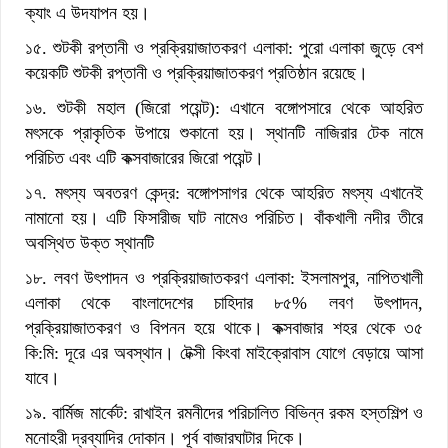
ক্যাং এ উদযাপন হয়।
১৫. শুটকী রপ্তানী ও প্রক্রিয়াজাতকরণ এলাকা: পুরো এলাকা জুড়ে বেশ
কয়েকটি শুটকী রপ্তানী ও প্রক্রিয়াজাতকরণ প্রতিষ্ঠান রয়েছে।
১৬. শুটকী মহাল (জিরো পয়েন্ট): এখানে বঙ্গোপসারে থেকে আহরিত
মৎসকে প্রাকৃতিক উপায়ে শুকানো হয়। স্থানটি নাজিরার টেক নামে
পরিচিত এবং এটি কক্সবাজারের জিরো পয়েন্ট।
১৭. মৎস্য অবতরণ কেন্দ্র: বঙ্গোপসাগর থেকে আহরিত মৎস্য এখানেই
নামানো হয়। এটি ফিসারীজ ঘাট নামেও পরিচিত। বাঁকখালী নদীর তীরে
অবস্থিত উক্ত স্থানটি
১৮. লবণ উৎপাদন ও প্রক্রিয়াজাতকরণ এলাকা: ইসলামপুর, নাপিতখালী
এলাকা থেকে বাংলাদেশের চাহিদার ৮৫% লবণ উৎপাদন,
প্রক্রিয়াজাতকরণ ও বিপনন হয়ে থাকে। কক্সবাজার শহর থেকে ৩৫
কি:মি: দূরে এর অবস্থান। টেক্সী কিংবা মাইক্রোবাস যোগে বেড়ায়ে আসা
যাবে।
১৯. বার্মিজ মার্কেট: রাখাইন রমনীদের পরিচালিত বিভিন্ন রকম হস্তশিল্প ও
মনোহরী দ্রব্যাদির দোকান। পূর্ব বাজারঘাটার দিকে।