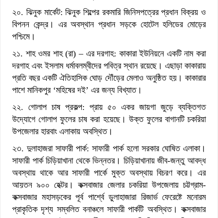
২০. ঝিনুক মার্কেট: ঝিনুক শিল্পের রকমারি জিনিসপত্রের প্রধান বিক্রয় ও
বিপনন কেন্দ্র। এর অবস্থান প্রধান সড়কে হোটেল হলিডের মোড়ের
পশ্চিমে।
২১. শাহ ওমর শাহ (রা) – এর দরগাহ: কাকারা ইউনিয়নে একটি নাম করা
দরগাহ এবং ইসলাম ধর্মাবলম্বীদের পবিত্র স্থান রয়েছে। এছাড়া কাকারায়
প্রতি বছর একটি ঐতিহাসিক ঘোড় দৌঁড়ের মেলাও অনুষ্ঠিত হয়। কাকারার
পাশে মানিকপুর ‘মহিষের দই’ এর জন্য বিখ্যাত।
২২. গোলাপ চাষ প্রকল্প: প্রায় ৫০ একর জায়গা জুড়ে ব্যক্তিগত
উদ্যোগে গোলাপ ফুলের চাষ করা হয়েছে। উক্ত ফুলের বাগানটি চকরিয়া
উপজেলার হারবাং এলাকায় অবস্থিত।
২৩. দুলাহাজরা সাফারী পার্ক: সাফারী পার্ক হলো সরকার ঘোষিত এলাকা।
সাফারী পার্ক চিড়িয়াখানা থেকে ভিন্নতর। চিড়িয়াখানায় জীব-জন্তু আবদ্ধ
অবস্থায় থাকে আর সাফারী পার্কে মুক্ত অবস্থায় বিচরণ করে। এর
আয়তন ৯০০ হেক্টর। কক্সবাজার জেলার চকরিয়া উপজেলায় চট্টগ্রাম-
কক্সবাজার মহাসড়কের পূর্ব পার্শ্বে ডুলাহাজারা রিজার্ভ ফেরেষ্টে মনোরম
প্রাকৃতিক দৃশ্য সম্বলিত বনাঞ্চলে সাফারী পার্কটি অবস্থিত। কক্সবাজার