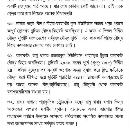
একটি রহস্যময় গর্ত আছে। যার শেষ কোথায় কেউ জানে না। তাই একে
কেন্দ্র করে জন্ম নিয়েছে অনেক কিংবদন্তী।
৩০. লামার পাড়া বৌদ্ধ বিহার:ফতেখাঁর কুল ইউনিয়নে লামার পাড়া গ্রামে
অপূর্ব সৌন্দর্য্য মন্ডিত বৌদ্ধ বিহারটি অবস্থিত। এ ক্যাং এ পিতল নির্মিত
বৌদ্ধ মূর্তিটি বাংলাদেশের সর্ববৃহৎ বৌদ্ধ মূর্তি। এত কারুকার্য খচিত বৌদ্ধ
বিহার কক্সবাজার জেলায় আর কোথাও নেই।
৩১. রামকোট: রামু থানার রাজারকুল ইউনিয়নে পাহাড়ের চুঁড়ায় রামকোট
বৌদ্ধ বিহার অবস্থিত। মন্দিরটি ২০০০ বৎসর পূর্বে (খৃ:পূ: ৩০৮) নির্মিত
হয়। কলিঙ্গ যুদ্ধের পর সম্রাট অশোক অস্ত্র ত্যাগ করে হিন্দু ধর্মথেকে
বৌদ্ধ ধর্মে দীক্ষিত হয়ে মুর্তিটি প্রতিষ্ঠা করেন। রামকোট বনাশ্রমেছোট
বড় আরো অনেক বৌদ্ধমূর্তিরয়েছে। রামু চৌমুহনী থেকে রামকোট
বনাশ্রমেরিক্সায় যাওয়া যায়।
৩২. রাবার বাগান: প্রাকৃতিক সৌন্দর্য্যের মধ্যে রামু রাবার বাগান ভিন্ন
আমেজের অপরূপ দর্শনীয় স্থান। ২৮,৮৮৬ একর জায়গার উপর
বাংলাদেশ বনশিল্প উন্নয়ন সংস্থার পরিকল্পনায় স্থাপিত কক্সবাজার জেলা
তথা বাংলাদেশের মধ্যে সর্ববৃহৎ রাবার বাগান।