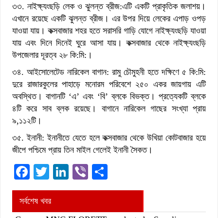
৩৩. নাইক্ষ্যংছড়ি লেক ও ঝুলন্ত ব্রীজ:এটি একটি প্রাকৃতিক জলাশয়।
এখানে রয়েছে একটি ঝুলন্ত ব্রীজ। এর উপর দিয়ে লেকের এপাড় ওপড়
যাওয়া যায়। কক্সবাজার শহর হতে সরাসরি গাড়ি যোগে নাইক্ষ্যংছড়ি যাওয়া
যায় এবং দিনে দিনেই ঘুরে আসা যায়। কক্সবাজার থেকে নাইক্ষ্যংছড়ি
উপজেলার দূরত্ব ২৮ কি:মি:।
৩৪. আইসোলেটেড নারিকেল বাগান: রামু চৌমুহনী হতে দক্ষিণে ৫ কি:মি:
দুরে রাজারকুলের পাহাড়ে মনোরম পরিবেশে ২৫০ একর জায়গায় এটি
অবস্থিত। বাগানটি ‘এ’ এবং ‘বি’ ব্লকে বিভক্ত। প্রত্যেকটি ব্লকে
৪টি করে সাব ব্লক রয়েছে। বাগানে নারিকেল গাছের সংখ্যা প্রায়
৯,১১২টি।
৩৫. ইনানী: ইনানীতে যেতে হলে কক্সবাজার থেকে উখিয়া কোটবাজার হয়ে
জীপে পশ্চিমে প্রায় তিন মাইল গেলেই ইনানী সৈকত।
Facebook
Twitter
LinkedIn
Viber
Share
সর্বশেষ খবর