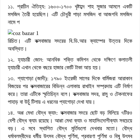
১১. প্রাচীন ঐতিহ্য: ১৬০০-১৭০০ খৃষ্টাব্দে শাহ সুজার আমলে একটি
মসজিদ তৈরী হয়েছিল। এটি চৌধুরী পাড়া মসজিদ বা আজগবি মসজিদ
নামে প
রিচিত। এটি কক্সবাজার সদরের বি.ডি.আর ক্যাম্পের উত্তর দিকে
অবস্থিত।
১২. হ্যাচারী জোন: আনবিক শক্তি কমিশন থেকে দক্ষিণে কলাতলী
হ্যাচারী এখান থেকে বছরে হাজার কোটি টাকা আয় হয়।
১৩. প্যাগোড়া (জাদী): ১৭৯০ ইংরেজী সালের দিকে বার্মিজরা আরাকান
বিজয়ের পর কক্সবাজারের বিভিন্ন এলাকায় রাখাইন সম্প্রদায় এটি নির্মাণ
করে। তারা এটিকে স্মৃতিচিহ্ন বলে। কক্সবাজার সদর, রামু ও টেকনাফের
পাহাড় বা উচুঁ টিলায় এ ধরনের প্যাগোড়া দেখা যায়।
১৪. অগ্গ মেধা বৌদ্ধ ক্যাং: কক্সবাজার সদরে ছোট বড় মিলিয়ে ৭টিরও
বেশী বৌদ্ধ ক্যাং রয়েছে। আগ্গা মেধা ক্যাং ও মাহাসিংদোগীক্যাং সবচেয়ে
বড়। এ সবে স্থাপিত বৌদ্ধ মুর্তিগুলো দেখবার মতো। বৌদ্ধ
ধর্মাবলম্বীদের ধর্মীয় উৎসব বৌদ্ধ পূর্ণিমা, প্রবারণা পূর্ণিমা ও বিষু উৎসব