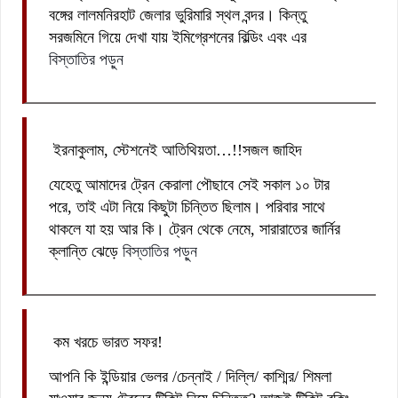
বঙ্গের লালমনিরহাট জেলার ভুরিমারি স্থল বন্দর। কিন্তু
সরজমিনে গিয়ে দেখা যায় ইমিগ্রেশনের বিল্ডিং এবং এর
বিস্তাতির পড়ুন
ইরনাকুলাম, স্টেশনেই আতিথিয়তা…!!সজল জাহিদ
যেহেতু আমাদের ট্রেন কেরালা পৌছাবে সেই সকাল ১০ টার
পরে, তাই এটা নিয়ে কিছুটা চিন্তিত ছিলাম। পরিবার সাথে
থাকলে যা হয় আর কি। ট্রেন থেকে নেমে, সারারাতের জার্নির
ক্লান্তি ঝেড়ে
বিস্তাতির পড়ুন
কম খরচে ভারত সফর!
আপনি কি ইন্ডিয়ার ভেলর /চেন্নাই / দিল্লি/ কাশ্মির/ শিমলা