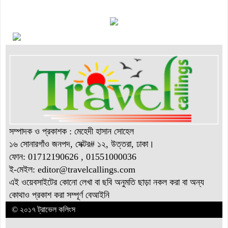
“বাংলাদেশ ইনস্টিটিউট অব ট্যুরিজম অ্যান্ড হসপিটালিটি” তে ৬ মাস
মেয়াদী চারটি সার্টিফিকেট কোর্সে ভর্তি শুরু হয়েছে।
সম্পাদক ও প্রকাশক : মেহেদী হাসান সোহেল
১৬ সোনারগাঁও জনপদ, সেক্টর# ১২, উত্তরা, ঢাকা।
ফোন: 01712190626 , 01551000036
ই-মেইল: editor@
travelcallings.com
এই ওয়েবসাইটের কোনো লেখা বা ছবি অনুমতি ছাড়া নকল করা বা অন্য
কোথাও প্রকাশ করা সম্পূর্ণ বেআইনি
© ২০১৭ ট্রাভেল কলিংস