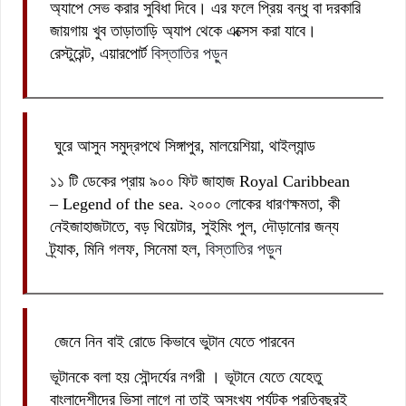
অ্যাপে সেভ করার সুবিধা দিবে। এর ফলে প্রিয় বন্ধু বা দরকারি
জায়গায় খুব তাড়াতাড়ি অ্যাপ থেকে এক্সেস করা যাবে।
রেস্টুরেন্ট, এয়ারপোর্ট
বিস্তাতির পড়ুন
ঘুরে আসুন সমুদ্রপথে সিঙ্গাপুর, মালয়েশিয়া, থাইল্যান্ড
১১ টি ডেকের প্রায় ৯০০ ফিট জাহাজ Royal Caribbean
– Legend of the sea. ২০০০ লোকের ধারণক্ষমতা, কী
নেইজাহাজটাতে, বড় থিয়েটার, সুইমিং পুল, দৌড়ানোর জন্য
ট্র্যাক, মিনি গলফ, সিনেমা হল,
বিস্তাতির পড়ুন
জেনে নিন বাই রোডে কিভাবে ভুটান যেতে পারবেন
ভূটানকে বলা হয় সৌন্দর্যের নগরী । ভূটানে যেতে যেহেতু
বাংলাদেশীদের ভিসা লাগে না তাই অসংখ্য পর্যটক প্রতিবছরই