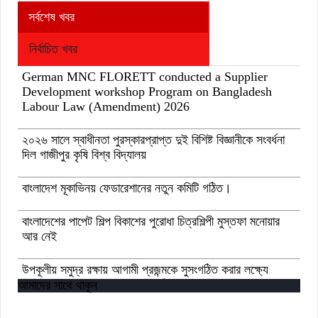
সর্বশেষ খবর
নির্বাচিত খবর
German MNC FLORETT conducted a Supplier
Development workshop Program on Bangladesh
Labour Law (Amendment) 2026
২০২৬ সালে স্বাধীনতা পুরস্কারপ্রাপ্ত দুই বিশিষ্ট বিজ্ঞানীকে সংবর্ধনা
দিল গাজীপুর কৃষি বিশ্ব বিদ্যালয়
বাংলাদেশ মূকাভিনয় ফেডারেশানের নতুন কমিটি গঠিত।
বাংলাদেশের পাপেট শিল্প বিকাশের পুরোধা চিত্রশিল্পী মুস্তফা মনোয়ার
আর নেই
উপকূলীয় সমুদ্র রক্ষায় আগামী প্রজন্মকে সুসংগঠিত করার লক্ষ্যে
ডিজিটাল ‘ইউথ ফর ওশান’ প্ল্যাটফর্ম’-এর সুচনা
আমাদের সাথে থাকুন