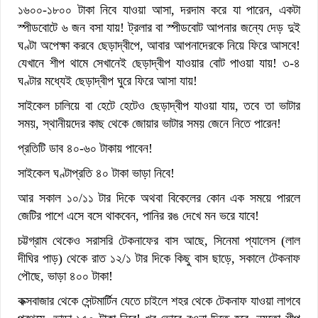
১৬০০-১৮০০ টাকা নিবে যাওয়া আসা, দরদাম করে যা পারেন, একটা
স্পীডবোটে ৬ জন বসা যায়! ট্রলার বা স্পীডবোট আপনার জন্যে দেড় দুই
ঘণ্টা অপেক্ষা করবে ছেড়াদ্বীপে, আবার আপনাদেরকে নিয়ে ফিরে আসবে!
যেখানে শীপ থামে সেখানেই ছেড়াদ্বীপ যাওয়ার বোট পাওয়া যায়! ৩-৪
ঘণ্টার মধ্যেই ছেড়াদ্বীপ ঘুরে ফিরে আসা যায়!
সাইকেল চালিয়ে বা হেটে হেটেও ছেড়াদ্বীপ যাওয়া যায়, তবে তা ভাটার
সময়, স্থানীয়দের কাছ থেকে জোয়ার ভাটার সময় জেনে নিতে পারেন!
প্রতিটি ডাব ৪০-৬০ টাকায় পাবেন!
সাইকেল ঘণ্টাপ্রতি ৪০ টাকা ভাড়া নিবে!
আর সকাল ১০/১১ টার দিকে অথবা বিকেলের কোন এক সময়ে পারলে
জেটির পাশে এসে বসে থাকবেন, পানির রঙ দেখে মন ভরে যাবে!
চট্টগ্রাম থেকেও সরাসরি টেকনাফের বাস আছে, সিনেমা প্যালেস (লাল
দীঘির পাড়) থেকে রাত ১২/১ টার দিকে কিছু বাস ছাড়ে, সকালে টেকনাফ
পৌছে, ভাড়া ৪০০ টাকা!
কক্সবাজার থেকে সেন্টমার্টিন যেতে চাইলে শহর থেকে টেকনাফ যাওয়া লাগবে