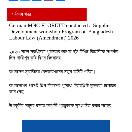
সর্বশেষ খবর
German MNC FLORETT conducted a Supplier
Development workshop Program on Bangladesh
Labour Law (Amendment) 2026
২০২৬ সালে স্বাধীনতা পুরস্কারপ্রাপ্ত দুই বিশিষ্ট বিজ্ঞানীকে সংবর্ধনা
দিল গাজীপুর কৃষি বিশ্ব বিদ্যালয়
বাংলাদেশ মূকাভিনয় ফেডারেশানের নতুন কমিটি গঠিত।
বাংলাদেশের পাপেট শিল্প বিকাশের পুরোধা চিত্রশিল্পী মুস্তফা মনোয়ার
আর নেই
উপকূলীয় সমুদ্র রক্ষায় আগামী প্রজন্মকে সুসংগঠিত করার লক্ষ্যে
ডিজিটাল ‘ইউথ ফর ওশান’ প্ল্যাটফর্ম’-এর সুচনা
“বাংলাদেশ ইনস্টিটিউট অব ট্যুরিজম অ্যান্ড হসপিটালিটি” তে ৬ মাস
মেয়াদী চারটি সার্টিফিকেট কোর্সে ভর্তি শুরু হয়েছে।