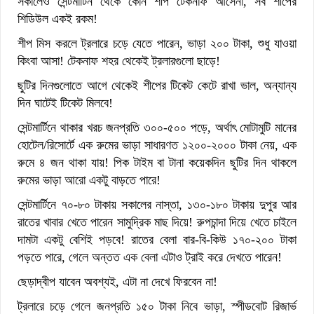
সকালেও সেন্টমার্টিন থেকে কোন শীপ টেকনাফ আসেনা, সব শীপের
শিডিউল একই রকম!
শীপ মিস করলে ট্রলারে চড়ে যেতে পারেন, ভাড়া ২০০ টাকা, শুধু যাওয়া
কিংবা আসা! টেকনাফ শহর থেকেই ট্রলারগুলো ছাড়ে!
ছুটির দিনগুলোতে আগে থেকেই শীপের টিকেট কেটে রাখা ভাল, অন্যান্য
দিন ঘাটেই টিকেট মিলবে!
সেন্টমার্টিনে থাকার খরচ জনপ্রতি ৩০০-৫০০ পড়ে, অর্থাৎ মোটামুটি মানের
হোটেল/রিসোর্টে এক রুমের ভাড়া সাধারণত ১২০০-২০০০ টাকা নেয়, এক
রুমে ৪ জন থাকা যায়! পিক টাইম বা টানা কয়েকদিন ছুটির দিন থাকলে
রুমের ভাড়া আরো একটু বাড়তে পারে!
সেন্টমার্টিনে ৭০-৮০ টাকায় সকালের নাস্তা, ১৩০-১৮০ টাকায় দুপুর আর
রাতের খাবার খেতে পারেন সামুদ্রিক মাছ দিয়ে! রুপচান্দা দিয়ে খেতে চাইলে
দামটা একটু বেশিই পড়বে! রাতের বেলা বার-বি-কিউ ১৭০-২০০ টাকা
পড়তে পারে, গেলে অন্তত এক বেলা এটাও ট্রাই করে দেখতে পারেন!
ছেড়াদ্বীপ যাবেন অবশ্যই, এটা না দেখে ফিরবেন না!
ট্রলারে চড়ে গেলে জনপ্রতি ১৫০ টাকা নিবে ভাড়া, স্পীডবোট রিজার্ভ