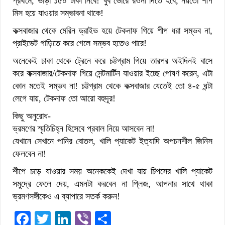
প্রথমে, ভাড়া ১৫০ টাকা নিবে! খুব ভোরে রওনা দিতে হবে, নয়তো শীপ
মিস হয়ে যাওয়ার সম্ভাবনা থাকে!
কক্সবাজার থেকে মেরিন ড্রাইভ হয়ে টেকনাফ গিয়ে শীপ ধরা সম্ভব না,
প্রাইভেট গাড়িতে করে গেলে সম্ভব হতেও পারে!
অনেকেই ঢাকা থেকে ট্রেনে করে চট্টগ্রাম গিয়ে তারপর অইদিনই বাসে
করে কক্সবাজার/টেকনাফ গিয়ে সেন্টমার্টিন যাওয়ার ইচ্ছে পোষণ করেন, এটা
কোন মতেই সম্ভব না! চট্টগ্রাম থেকে কক্সবাজার যেতেই তো ৪-৫ ঘন্টা
লেগে যায়, টেকনাফ তো আরো বহুদূর!
কিছু অনুরোধ-
ভ্রমণের স্মৃতিচিহ্ন হিসেবে প্রবাল নিয়ে আসবেন না!
যেখানে সেখানে পানির বোতল, খালি প্যাকেট ইত্যাদি অপচনশীল জিনিস
ফেলবেন না!
শীপে চড়ে যাওয়ার সময় অনেককেই দেখা যায় চিপসের খালি প্যাকেট
সমুদ্রে ফেলে দেয়, এমনটা করবেন না প্লিজ, আপনার সাথে থাকা
ভ্রমণসঙ্গীকেও এ ব্যাপারে সতর্ক করুন!
Facebook
Twitter
LinkedIn
Viber
Share