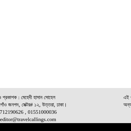
ও প্রকাশক : মেহেদী হাসান সোহেল
এই ও
গাঁও জনপদ, সেক্টর# ১২, উত্তরা, ঢাকা।
অন্য
1712190626 , 01551000036
 editor@
travelcallings.com