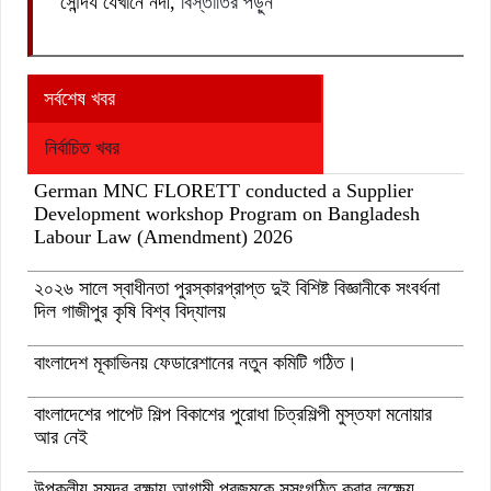
সৌন্দর্য যেখানে নদী,
বিস্তাতির পড়ুন
সর্বশেষ খবর
নির্বাচিত খবর
German MNC FLORETT conducted a Supplier
Development workshop Program on Bangladesh
Labour Law (Amendment) 2026
২০২৬ সালে স্বাধীনতা পুরস্কারপ্রাপ্ত দুই বিশিষ্ট বিজ্ঞানীকে সংবর্ধনা
দিল গাজীপুর কৃষি বিশ্ব বিদ্যালয়
বাংলাদেশ মূকাভিনয় ফেডারেশানের নতুন কমিটি গঠিত।
বাংলাদেশের পাপেট শিল্প বিকাশের পুরোধা চিত্রশিল্পী মুস্তফা মনোয়ার
আর নেই
উপকূলীয় সমুদ্র রক্ষায় আগামী প্রজন্মকে সুসংগঠিত করার লক্ষ্যে