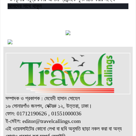
ডিজিটাল ‘ইউথ ফর ওশান’ প্ল্যাটফর্ম’-এর সুচনা
আমাদের সাথে থাকুন
“বাংলাদেশ ইনস্টিটিউট অব ট্যুরিজম অ্যান্ড হসপিটালিটি” তে ৬ মাস
মেয়াদী চারটি সার্টিফিকেট কোর্সে ভর্তি শুরু হয়েছে।
সম্পাদক ও প্রকাশক : মেহেদী হাসান সোহেল
১৬ সোনারগাঁও জনপদ, সেক্টর# ১২, উত্তরা, ঢাকা।
ফোন: 01712190626 , 01551000036
ই-মেইল: editor@
travelcallings.com
এই ওয়েবসাইটের কোনো লেখা বা ছবি অনুমতি ছাড়া নকল করা বা অন্য