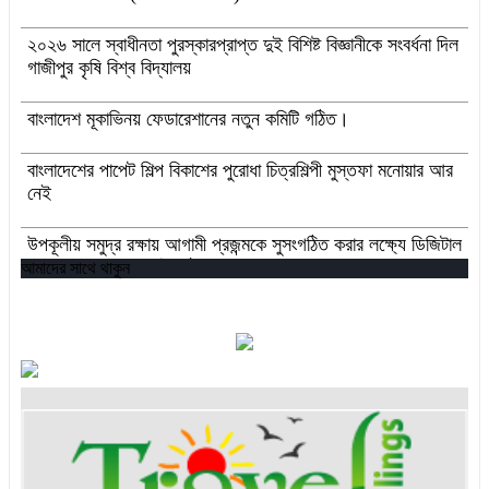
২০২৬ সালে স্বাধীনতা পুরস্কারপ্রাপ্ত দুই বিশিষ্ট বিজ্ঞানীকে সংবর্ধনা দিল
গাজীপুর কৃষি বিশ্ব বিদ্যালয়
বাংলাদেশ মূকাভিনয় ফেডারেশানের নতুন কমিটি গঠিত।
বাংলাদেশের পাপেট শিল্প বিকাশের পুরোধা চিত্রশিল্পী মুস্তফা মনোয়ার আর
নেই
উপকূলীয় সমুদ্র রক্ষায় আগামী প্রজন্মকে সুসংগঠিত করার লক্ষ্যে ডিজিটাল
‘ইউথ ফর ওশান’ প্ল্যাটফর্ম’-এর সুচনা
আমাদের সাথে থাকুন
“বাংলাদেশ ইনস্টিটিউট অব ট্যুরিজম অ্যান্ড হসপিটালিটি” তে ৬ মাস
মেয়াদী চারটি সার্টিফিকেট কোর্সে ভর্তি শুরু হয়েছে।