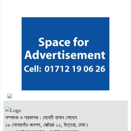
“বাংলাদেশ ইনস্টিটিউট অব ট্যুরিজম অ্যান্ড হসপিটালিটি” তে ৬ মাস
মেয়াদী চারটি সার্টিফিকেট কোর্সে ভর্তি শুরু হয়েছে।
সম্পাদক ও প্রকাশক : মেহেদী হাসান সোহেল
১৬ সোনারগাঁও জনপদ, সেক্টর# ১২, উত্তরা, ঢাকা।