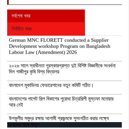
সর্বশেষ খবর
নির্বাচিত খবর
German MNC FLORETT conducted a Supplier
Development workshop Program on Bangladesh
Labour Law (Amendment) 2026
২০২৬ সালে স্বাধীনতা পুরস্কারপ্রাপ্ত দুই বিশিষ্ট বিজ্ঞানীকে সংবর্ধনা
দিল গাজীপুর কৃষি বিশ্ব বিদ্যালয়
বাংলাদেশ মূকাভিনয় ফেডারেশানের নতুন কমিটি গঠিত।
বাংলাদেশের পাপেট শিল্প বিকাশের পুরোধা চিত্রশিল্পী মুস্তফা মনোয়ার
আর নেই
উপকূলীয় সমুদ্র রক্ষায় আগামী প্রজন্মকে সুসংগঠিত করার লক্ষ্যে
ডিজিটাল ‘ইউথ ফর ওশান’ প্ল্যাটফর্ম’-এর সুচনা
আমাদের সাথে থাকুন