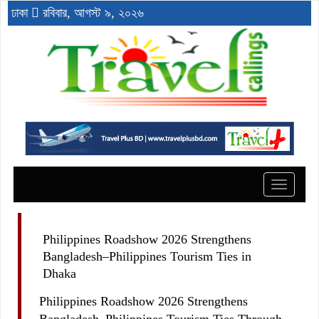
ঢাকা
রবিবার, আগস্ট ৯, ২০২৬
Toggle
navigat
Philippines Roadshow 2026 Strengthens
Bangladesh–Philippines Tourism Ties in
Dhaka
Philippines Roadshow 2026 Strengthens
Bangladesh–Philippines Tourism Ties Through