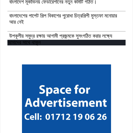
বাংলাদেশ মূকাভিনয় ফেডারেশানের নতুন কমিটি গঠিত।
বাংলাদেশের পাপেট শিল্প বিকাশের পুরোধা চিত্রশিল্পী মুস্তফা মনোয়ার
আর নেই
উপকূলীয় সমুদ্র রক্ষায় আগামী প্রজন্মকে সুসংগঠিত করার লক্ষ্যে
ডিজিটাল ‘ইউথ ফর ওশান’ প্ল্যাটফর্ম’-এর সুচনা
আমাদের সাথে থাকুন
“বাংলাদেশ ইনস্টিটিউট অব ট্যুরিজম অ্যান্ড হসপিটালিটি” তে ৬ মাস
মেয়াদী চারটি সার্টিফিকেট কোর্সে ভর্তি শুরু হয়েছে।