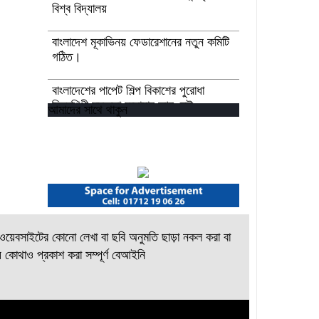
বিশ্ব বিদ্যালয়
বাংলাদেশ মূকাভিনয় ফেডারেশানের নতুন কমিটি
গঠিত।
বাংলাদেশের পাপেট শিল্প বিকাশের পুরোধা
চিত্রশিল্পী মুস্তফা মনোয়ার আর নেই
আমাদের সাথে থাকুন
উপকূলীয় সমুদ্র রক্ষায় আগামী প্রজন্মকে
সুসংগঠিত করার লক্ষ্যে ডিজিটাল ‘ইউথ ফর
ওশান’ প্ল্যাটফর্ম’-এর সুচনা
“বাংলাদেশ ইনস্টিটিউট অব ট্যুরিজম অ্যান্ড
হসপিটালিটি” তে ৬ মাস মেয়াদী চারটি
সার্টিফিকেট কোর্সে ভর্তি শুরু হয়েছে।
য়েবসাইটের কোনো লেখা বা ছবি অনুমতি ছাড়া নকল করা বা
 কোথাও প্রকাশ করা সম্পূর্ণ বেআইনি