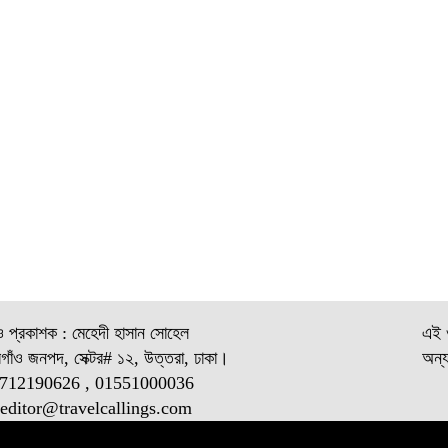
ও প্রকাশক : মেহেদী হাসান সোহেল
এই ও
গাঁও জনপদ, সেক্টর# ১২, উত্তরা, ঢাকা।
অন্য
1712190626 , 01551000036
 editor@
travelcallings.com