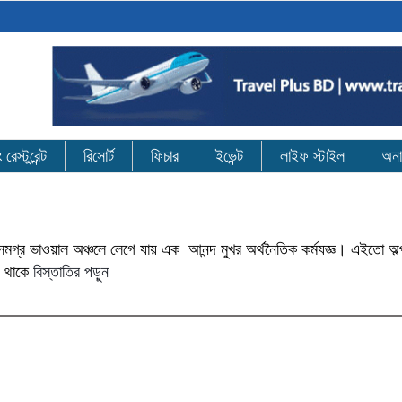
েস্টুরেন্ট
রিসোর্ট
ফিচার
ইভেন্ট
লাইফ স্টাইল
অনা
সমগ্র ভাওয়াল অঞ্চলে লেগে যায় এক আনন্দ মুখর অর্থনৈতিক কর্মযজ্ঞ। এইতো অল
য় থাকে
বিস্তাতির পড়ুন