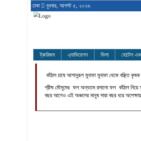
ঢাকা
বুধবার, আগস্ট ৫, ২০২৬
ট্রুরিজম
এ্যাভিয়েশন
ভিসা
হোটেল এবং র
কাঁঠাল চাষে আশানুরূপ মুনাফা মুনাফা থেকে বঞ্ছিত কৃষক
গ্রীষ্ম মৌসুমের ফল অন্যতম রসালো ফল কাঁঠাল নিয়ে 
বছর আগেও এই অঞ্চলের মানুষ সারা বছর ধরে অপেক্ষা