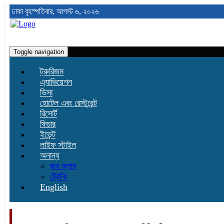
ঢাকা
বৃহস্পতিবার, আগস্ট ৬, ২০২৬
Toggle navigation
ট্রুরিজম
এ্যাভিয়েশন
ভিসা
হোটেল এবং রেস্টুরেন্ট
রিসোর্ট
ফিচার
ইভেন্ট
লাইফ স্টাইল
অনান্য
জব ক্লাব
ট্রেনিং
English