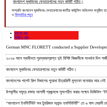
বাংলাদেশ মূকাভিনয় ফেডারেশানের নতুন কমিটি গঠিত।
সম্প্রতি বাংলাদেশ মূকাভিনয় ফেডারেশানের জাতীয় কাউন্সিল অধিবেশন অনুষ্ঠিত হয়
ও
বিস্তাতির পড়ুন
সর্বশেষ খবর
নির্বাচিত খবর
German MNC FLORETT conducted a Supplier Developme
২০২৬ সালে স্বাধীনতা পুরস্কারপ্রাপ্ত দুই বিশিষ্ট বিজ্ঞানীকে সংবর্ধনা দিল গাজী
বাংলাদেশ মূকাভিনয় ফেডারেশানের নতুন কমিটি গঠিত।
বাংলাদেশের পাপেট শিল্প বিকাশের পুরোধা চিত্রশিল্পী মুস্তফা মনোয়ার আর নেই
উপকূলীয় সমুদ্র রক্ষায় আগামী প্রজন্মকে সুসংগঠিত করার লক্ষ্যে ডিজিটাল ‘ইউ
“বাংলাদেশ ইনস্টিটিউট অব ট্যুরিজম অ্যান্ড হসপিটালিটি” তে ৬ মাস মেয়াদী চারট