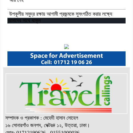
উপকূলীয় সমুদ্র রক্ষায় আগামী প্রজন্মকে সুসংগঠিত করার লক্ষ্যে
ডিজিটাল ‘ইউথ ফর ওশান’ প্ল্যাটফর্ম’-এর সুচনা
আমাদের সাথে থাকুন
“বাংলাদেশ ইনস্টিটিউট অব ট্যুরিজম অ্যান্ড হসপিটালিটি” তে ৬ মাস
মেয়াদী চারটি সার্টিফিকেট কোর্সে ভর্তি শুরু হয়েছে।
সম্পাদক ও প্রকাশক : মেহেদী হাসান সোহেল
১৬ সোনারগাঁও জনপদ, সেক্টর# ১২, উত্তরা, ঢাকা।
ফোন: 01712190626 , 01551000036