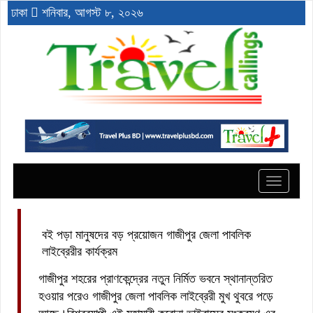
ঢাকা
শনিবার, আগস্ট ৮, ২০২৬
Toggle
navigat
বই পড়া মানুষদের বড় প্রয়োজন গাজীপুর জেলা পাবলিক
লাইব্রেরীর কার্যক্রম
গাজীপুর শহরের প্রাণকেন্দ্রের নতুন নির্মিত ভবনে স্থানান্তরিত
হওয়ার পরেও গাজীপুর জেলা পাবলিক লাইব্রেরী মুখ থুবরে পড়ে