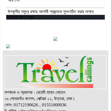
উপকূলীয় সমুদ্র রক্ষায় আগামী প্রজন্মকে সুসংগঠিত করার লক্ষ্যে
ডিজিটাল ‘ইউথ ফর ওশান’ প্ল্যাটফর্ম’-এর সুচনা
আমাদের সাথে থাকুন
“বাংলাদেশ ইনস্টিটিউট অব ট্যুরিজম অ্যান্ড হসপিটালিটি” তে ৬ মাস
মেয়াদী চারটি সার্টিফিকেট কোর্সে ভর্তি শুরু হয়েছে।
সম্পাদক ও প্রকাশক : মেহেদী হাসান সোহেল
১৬ সোনারগাঁও জনপদ, সেক্টর# ১২, উত্তরা, ঢাকা।
ফোন: 01712190626 , 01551000036