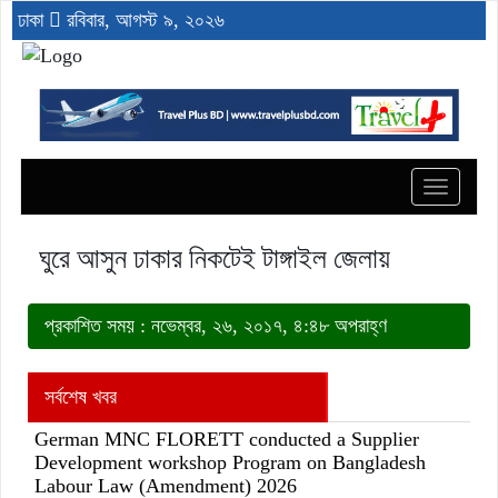
ঢাকা
রবিবার, আগস্ট ৯, ২০২৬
Toggle
navigat
ঘুরে আসুন ঢাকার নিকটেই টাঙ্গাইল জেলায়
প্রকাশিত সময় : নভেম্বর, ২৬, ২০১৭, ৪:৪৮ অপরাহ্ণ
সর্বশেষ খবর
German MNC FLORETT conducted a Supplier
Development workshop Program on Bangladesh
Labour Law (Amendment) 2026