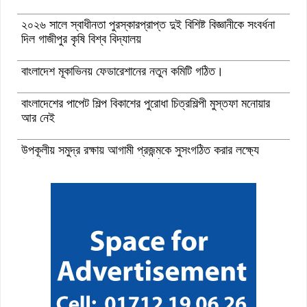
২০২৬ সালে স্বাধীনতা পুরস্কারপ্রাপ্ত দুই বিশিষ্ট বিজ্ঞানীকে সংবর্ধনা
দিল গাজীপুর কৃষি বিশ্ব বিদ্যালয়
বাংলাদেশ মূকাভিনয় ফেডারেশানের নতুন কমিটি গঠিত।
বাংলাদেশের পাপেট শিল্প বিকাশের পুরোধা চিত্রশিল্পী মুস্তফা মনোয়ার
আর নেই
উপকূলীয় সমুদ্র রক্ষায় আগামী প্রজন্মকে সুসংগঠিত করার লক্ষ্যে
ডিজিটাল ‘ইউথ ফর ওশান’ প্ল্যাটফর্ম’-এর সুচনা
“বাংলাদেশ ইনস্টিটিউট অব ট্যুরিজম অ্যান্ড হসপিটালিটি” তে ৬ মাস
মেয়াদী চারটি সার্টিফিকেট কোর্সে ভর্তি শুরু হয়েছে।