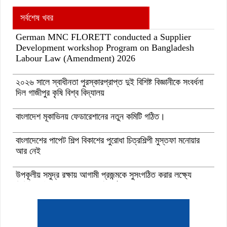
সর্বশেষ খবর
German MNC FLORETT conducted a Supplier
Development workshop Program on Bangladesh
Labour Law (Amendment) 2026
২০২৬ সালে স্বাধীনতা পুরস্কারপ্রাপ্ত দুই বিশিষ্ট বিজ্ঞানীকে সংবর্ধনা
দিল গাজীপুর কৃষি বিশ্ব বিদ্যালয়
বাংলাদেশ মূকাভিনয় ফেডারেশানের নতুন কমিটি গঠিত।
বাংলাদেশের পাপেট শিল্প বিকাশের পুরোধা চিত্রশিল্পী মুস্তফা মনোয়ার
আর নেই
উপকূলীয় সমুদ্র রক্ষায় আগামী প্রজন্মকে সুসংগঠিত করার লক্ষ্যে
ডিজিটাল ‘ইউথ ফর ওশান’ প্ল্যাটফর্ম’-এর সুচনা
“বাংলাদেশ ইনস্টিটিউট অব ট্যুরিজম অ্যান্ড হসপিটালিটি” তে ৬ মাস
মেয়াদী চারটি সার্টিফিকেট কোর্সে ভর্তি শুরু হয়েছে।