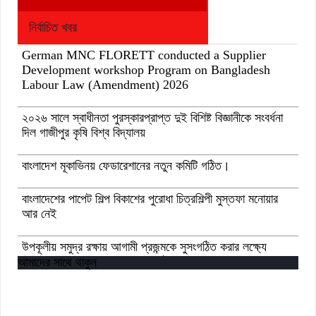
নির্বাচিত খবর
German MNC FLORETT conducted a Supplier
Development workshop Program on Bangladesh
Labour Law (Amendment) 2026
২০২৬ সালে স্বাধীনতা পুরস্কারপ্রাপ্ত দুই বিশিষ্ট বিজ্ঞানীকে সংবর্ধনা
দিল গাজীপুর কৃষি বিশ্ব বিদ্যালয়
বাংলাদেশ মূকাভিনয় ফেডারেশানের নতুন কমিটি গঠিত।
বাংলাদেশের পাপেট শিল্প বিকাশের পুরোধা চিত্রশিল্পী মুস্তফা মনোয়ার
আর নেই
উপকূলীয় সমুদ্র রক্ষায় আগামী প্রজন্মকে সুসংগঠিত করার লক্ষ্যে
ডিজিটাল ‘ইউথ ফর ওশান’ প্ল্যাটফর্ম’-এর সুচনা
আমাদের সাথে থাকুন
“বাংলাদেশ ইনস্টিটিউট অব ট্যুরিজম অ্যান্ড হসপিটালিটি” তে ৬ মাস
মেয়াদী চারটি সার্টিফিকেট কোর্সে ভর্তি শুরু হয়েছে।