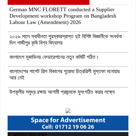
German MNC FLORETT conducted a Supplier
Development workshop Program on Bangladesh
Labour Law (Amendment) 2026
২০২৬ সালে স্বাধীনতা পুরস্কারপ্রাপ্ত দুই বিশিষ্ট বিজ্ঞানীকে সংবর্ধনা
দিল গাজীপুর কৃষি বিশ্ব বিদ্যালয়
বাংলাদেশ মূকাভিনয় ফেডারেশানের নতুন কমিটি গঠিত।
বাংলাদেশের পাপেট শিল্প বিকাশের পুরোধা চিত্রশিল্পী মুস্তফা মনোয়ার
আর নেই
উপকূলীয় সমুদ্র রক্ষায় আগামী প্রজন্মকে সুসংগঠিত করার লক্ষ্যে
ডিজিটাল ‘ইউথ ফর ওশান’ প্ল্যাটফর্ম’-এর সুচনা
“বাংলাদেশ ইনস্টিটিউট অব ট্যুরিজম অ্যান্ড হসপিটালিটি” তে ৬ মাস
মেয়াদী চারটি সার্টিফিকেট কোর্সে ভর্তি শুরু হয়েছে।
আমাদের সাথে থাকুন