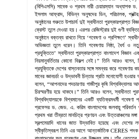
(বিপিএসসি) সাবেক ও প্রথম নারী চেয়ারম্যান অধ্যাপক ড.
ইসলাম আফ্রাদ, বিভিন্ন অনুষদের ডিন, পরিচালক, প্রক্টর, শ
অনুষ্ঠানের শুরুতে উপাচার্য দুই স্বাধীনতা পুরস্কারপ্রাপ্ত বি
ক্রেস্ট তুলে দেওয়া হয়। এরপর রেজিস্ট্রার দুই গুণী ব্যক্তি
অনুষ্ঠানে বক্তব্য রাখতে গিয়ে ‘গবেষণা ও প্রশিক্ষণে’ স্বাধ
অভিজ্ঞতা তুলে ধরেন। তিনি গবেষণায় নিষ্ঠা, ধৈর্য ও নতু
প্রযুক্তিতে’ স্বাধীনতা পুরস্কারপ্রাপ্ত বাংলাদেশ বিজ্ঞ
নিয়মানুবর্তিতার কোনো বিকল্প নেই।” তিনি আরও বলেন, ব
প্রযুক্তিকে দেশের বাস্তবতার সঙ্গে সমন্বয় করে গবেষণা
মানের জ্ঞানচর্চা ও উদ্ভাবনী চিন্তার প্রতি মনোযোগী হওয়া
বলেন, “আপনাদের পদচারণায় গাজীপুর কৃষি বিশ্ববিদ্যালয় 
চিরস্মরণীয় হয়ে থাকবে।” তিনি আরও বলেন, স্বাধীনতা পুরস্ক
বিশ্ববিদ্যালয়কে বিশ্বমানের একটি ব্যতিক্রমধর্মী গবেষণা প
প্রফেসর ড. জেড. এ. করিম বাংলাদেশের জলবায়ু পরিবর্তন 
প্রথম খরা তীব্রতা মানচিত্র প্রণয়ন এবং উত্তরাঞ্চলের মঙ্গা 
স্বল্পমেয়াদি ধানের জাত উদ্ভাবিত হয়েছে এবং দেশের 
স্বীকৃতিস্বরূপ তিনি এর আগে আন্তর্জাতিক CERES পদক লা
বাংলাদেশের ফল গবেষণার এক উজ্জ্বল নাম। তাঁর নেতৃত্বে