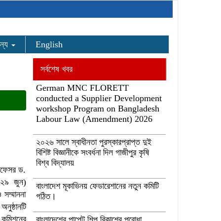
ন্য
English
সর্বশেষ খবর
German MNC FLORETT
conducted a Supplier Development
workshop Program on Bangladesh
Labour Law (Amendment) 2026
২০২৬ সালে স্বাধীনতা পুরস্কারপ্রাপ্ত দুই
বিশিষ্ট বিজ্ঞানীকে সংবর্ধনা দিল গাজীপুর কৃষি
বিশ্ব বিদ্যালয়
্রফেসর ড.
(২৯ জুন)
বাংলাদেশ মূকাভিনয় ফেডারেশানের নতুন কমিটি
সম্মাননা
গঠিত।
নুষ্ঠানটি
স কমিশনের
বাংলাদেশের পাপেট শিল্প বিকাশের পুরোধা