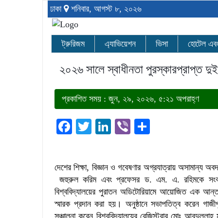
ঢাকা
শনিবার, আগস্ট ৮, ২০২৬
ট্রুরিজম
এ্যাভিয়েশন
ভিসা
হোটেল এবং র
২০২৬ সালে স্বাধীনতা পুরস্কারপ্রাপ্ত দুই ব
প্রকাশিত সময় : জুন, ২৯, ২০২৬, ৫:২১ অপরাহ্ণ
Facebook
Twitter
LinkedIn
Viber
Share
দেশের শিক্ষা, বিজ্ঞান ও গবেষণার অগ্রযাত্রায় অসামান্য অবদ
জহুরুল করিম এবং প্রফেসর ড. এম. এ. রহিমকে সংবর্ধনা
বিশ্ববিদ্যালয়ের পুরাতন অডিটোরিয়ামে আয়োজিত এক আন্তর
স্মারক প্রদান করা হয়। অনুষ্ঠানে সভাপতিত্ব করেন গাজীপু
সঞ্চালনা করেন বিশ্ববিদ্যালয়ের রেজিস্ট্রার মোঃ আবদুল্লাহ