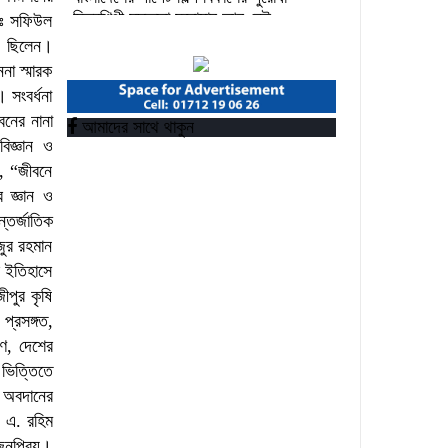
চিত্রশিল্পী মুস্তফা মনোয়ার আর নেই
োঃ সফিউল
িত ছিলেন।
উপকূলীয় সমুদ্র রক্ষায় আগামী প্রজন্মকে
ননা স্মারক
সুসংগঠিত করার লক্ষ্যে ডিজিটাল ‘ইউথ ফর
 সংবর্ধনা
ওশান’ প্ল্যাটফর্ম’-এর সুচনা
বনের নানা
আমাদের সাথে থাকুন
বিজ্ঞান ও
“বাংলাদেশ ইনস্টিটিউট অব ট্যুরিজম অ্যান্ড
ন, “জীবনে
হসপিটালিটি” তে ৬ মাস মেয়াদী চারটি
 জ্ঞান ও
সার্টিফিকেট কোর্সে ভর্তি শুরু হয়েছে।
্তর্জাতিক
জুর রহমান
র ইতিহাসে
ীপুর কৃষি
প্রসঙ্গত,
ণ, দেশের
 ভিত্তিতে
 অবদানের
 এ. রহিম
জনপ্রিয়।