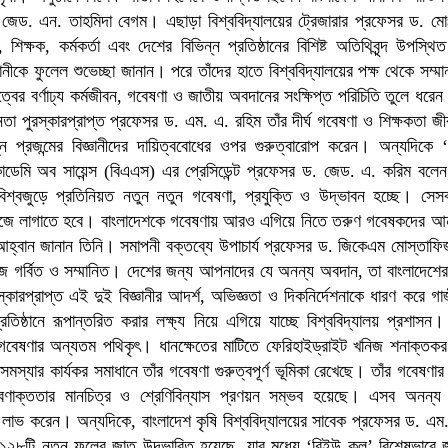
 জেড. এন. তাহমিদা বেগম। এছাড়া বিশ্ববিদ্যালয়ের ট্রেজারার প্রফেসর ড. ম
িক্ষক, কর্মকর্তা এবং দেশের বিভিন্ন প্রতিষ্ঠানের বিশিষ্ট অতিথিবৃন্দ উপস্থ
জ্ঞানীকে ফুলেল শুভেচ্ছা জানান। পরে তাঁদের হাতে বিশ্ববিদ্যালয়ের পক্ষ থেকে সম্মা
ত্বের বর্ণাঢ্য কর্মজীবন, গবেষণা ও জাতীয় অবদানের সংক্ষিপ্ত পরিচিতি তুলে ধরেন।
ীনতা পুরস্কারপ্রাপ্ত প্রফেসর ড. এম. এ. রহিম তাঁর দীর্ঘ গবেষণা ও শিক্ষকতা জী
ন প্রজন্মের বিজ্ঞানীদের দায়িত্ববোধের ওপর গুরুত্বারোপ করেন। অন্যদিকে ‘
ান একাডেমি অব সায়েন্স (বিএএস) এর প্রেসিডেন্ট প্রফেসর ড. জেড. এ. করিম বলে
িশ্বজুড়ে প্রতিনিয়ত নতুন নতুন গবেষণা, প্রযুক্তি ও উদ্ভাবন হচ্ছে। সেসব
য় কাজে লাগাতে হবে। বাংলাদেশকে গবেষণায় আরও এগিয়ে নিতে তরুণ গবেষকদের আন
র আহ্বান জানান তিনি। সমাপনী বক্তব্যে উপাচার্য প্রফেসর ড. জিকেএম মোস্তাফি
আজ গর্বিত ও সম্মানিত। দেশের জন্য আপনাদের যে অনন্য অবদান, তা বাংলাদেশে
ারপ্রাপ্ত এই দুই বিজ্ঞানীর আদর্শ, অভিজ্ঞতা ও দিকনির্দেশনাকে ধারণ করে গাজ
্রতিষ্ঠানে রূপান্তরিত করার লক্ষ্য নিয়ে এগিয়ে যাচ্ছে বিশ্ববিদ্যালয় প্রশাসন। 
গবেষণার অন্যতম পথিকৃৎ। ধানক্ষেতের মাটিতে ফেরিহাইড্রাইট খনিজ শনাক্তকর
সমস্যার কার্যকর সমাধানে তাঁর গবেষণা গুরুত্বপূর্ণ ভূমিকা রেখেছে। তাঁর গবেষণার
লবণাক্ততার মানচিত্র ও শ্রেণিবিন্যাস প্রণয়ন সম্ভব হয়েছে। এসব অনন্য
ভ করেন। অন্যদিকে, বাংলাদেশ কৃষি বিশ্ববিদ্যালয়ের সাবেক প্রফেসর ড. এম.
 ১২৮টি নতুন ফলের জাত উদ্ভাবিত হয়েছে, যার মধ্যে ‘বিইউ কুল’ বিশেষভাবে 