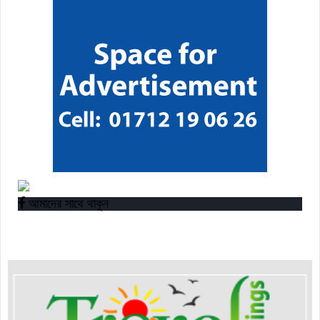
“বাংলাদেশ ইনস্টিটিউট অব ট্যুরিজম অ্যান্ড হসপিটালিটি” তে ৬ মাস
মেয়াদী চারটি সার্টিফিকেট কোর্সে ভর্তি শুরু হয়েছে।
আমাদের সাথে থাকুন