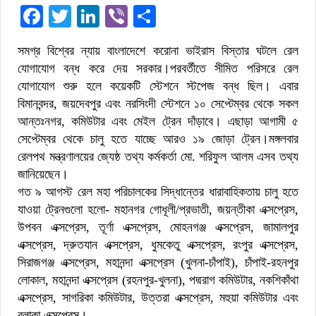
Facebook
Twitter
LinkedIn
Viber
Share
সমগ্র বিশ্বের ন্যায় বাংলাদেশে করোনা ভাইরাস বিস্তার ঘটলে রেল
যোগাযোগ বন্ধ করে দেয় সরকার।পরবর্তীতে সীমিত পরিসরে রেল
যোগাযোগ শুরু হলে কয়েকটি স্টেশনে স্টপেজ বন্ধ ছিল। এবার
বিমানবন্দর, জয়দেবপুর এবং নরসিংদী স্টেশনে ১০ সেপ্টেম্বর থেকে সকল
আন্তঃনগর, কমিউটার এবং মেইল ট্রেন দাঁড়াবে। এছাড়া আগামী ৫
সেপ্টেম্বর থেকে চালু হতে যাচ্ছে আরও ১৯ জোড়া ট্রেন।মঙ্গলবার
রেলপথ মন্ত্রণালয়ের জ্যেষ্ঠ তথ্য কর্মকর্তা মো. শরিফুল আলম এসব তথ্য
জানিয়েছেন।
গত ৯ আগস্ট রেল মহা পরিচালকের সিদ্ধান্তের ধারাবাহিকতায় চালু হতে
যাওয়া ট্রেনগুলো হলো- মহানগর গোধূলী/প্রভাতী, জয়ন্তীকা এক্সপ্রেস,
উপবন এক্সপ্রেস, তূর্ণা এক্সপ্রেস, মোহনগঞ্জ এক্সপ্রেস, জামালপুর
এক্সপ্রেস, দ্রুতযান এক্সপ্রেস, ধুমকেতু এক্সপ্রেস, রংপুর এক্সপ্রেস,
সিরাজগঞ্জ এক্সপ্রেস, মহানন্দা এক্সপ্রেস (খুলনা-চাঁপাই), চাঁপাই-রহনপুর
লোকাল, মহানন্দা এক্সপ্রেস (রহনপুর-খুলনা), পদ্মরাগ কমিউটার, নকশিকাঁথা
এক্সপ্রেস, সাগরিকা কমিউটার, উত্তরা এক্সপ্রেস, মহুয়া কমিউটার এবং
বলাকা এক্সপ্রেস।