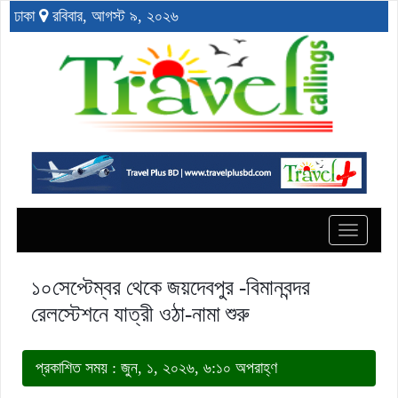
ঢাকা
রবিবার, আগস্ট ৯, ২০২৬
Toggle
navigat
১০সেপ্টেম্বর থেকে জয়দেবপুর -বিমানবন্দর
রেলস্টেশনে যাত্রী ওঠা-নামা শুরু
প্রকাশিত সময় : জুন, ১, ২০২৬, ৬:১০ অপরাহ্ণ