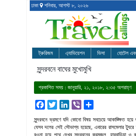
ঢাকা
শনিবার, আগস্ট ৮, ২০২৬
ট্রুরিজম
এ্যাভিয়েশন
ভিসা
হোটেল এবং র
সুন্দরবনে বাঘের মুখোমুখি
প্রকাশিত সময় : জানুয়ারি, ২১, ২০১৮, ২:৩৫ অপরাহ্ণ
Facebook
Twitter
LinkedIn
Viber
Share
সুন্দরবনে ভ্রমণে যদি কোনো বিষয় সবচেয়ে আকাঙ্ক্ষিত হয়ে 
যেসব দলের সেই সৌভাগ্য হয়েছে, এবারের রাসমেলার ট্যুরে
রওনা হয়ে পথে দেখব সুন্দরবনের করমজল, হারবাড়িয়া ও কট