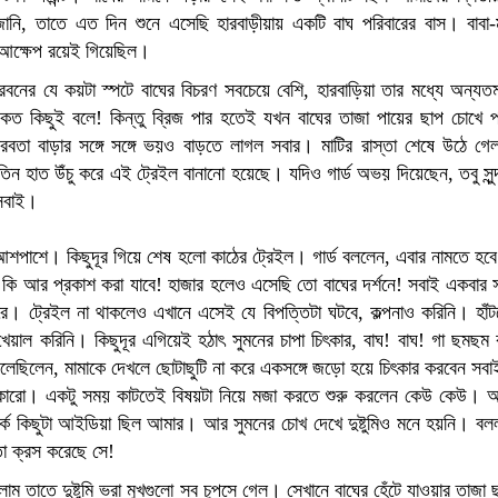
ু জানি, তাতে এত দিন শুনে এসেছি হারবাড়ীয়ায় একটি বাঘ পরিবারের বাস। বাবা
র আক্ষেপ রয়েই গিয়েছিল।
সুন্দরবনের যে কয়টা স্পটে বাঘের বিচরণ সবচেয়ে বেশি, হারবাড়িয়া তার মধ্যে অন্যত
 কত কিছুই বলে! কিন্তু ব্রিজ পার হতেই যখন বাঘের তাজা পায়ের ছাপ চোখে 
া বাড়ার সঙ্গে সঙ্গে ভয়ও বাড়তে লাগল সবার। মাটির রাস্তা শেষে উঠে গেল
াই তিন হাত উঁচু করে এই ট্রেইল বানানো হয়েছে। যদিও গার্ড অভয় দিয়েছেন, তবু সুন
 সবাই।
 আশপাশে। কিছুদূর গিয়ে শেষ হলো কাঠের ট্রেইল। গার্ড বললেন, এবার নামতে হব
য় কি আর প্রকাশ করা যাবে! হাজার হলেও এসেছি তো বাঘের দর্শনে! সবাই একবার 
ধরে। ট্রেইল না থাকলেও এখানে এসেই যে বিপত্তিটা ঘটবে, কল্পনাও করিনি। হাঁট
েয়াল করিনি। কিছুদূর এগিয়েই হঠাৎ সুমনের চাপা চিৎকার, বাঘ! বাঘ! গা ছমছ
িলেন, মামাকে দেখলে ছোটাছুটি না করে একসঙ্গে জড়ো হয়ে চিৎকার করবেন সবাই
ারো। একটু সময় কাটতেই বিষয়টা নিয়ে মজা করতে শুরু করলেন কেউ কেউ। অব
র্কে কিছুটা আইডিয়া ছিল আমার। আর সুমনের চোখ দেখে দুষ্টুমিও মনে হয়নি। ব
া ক্রস করেছে সে!
 তাতে দুষ্টুমি ভরা মুখগুলো সব চুপসে গেল। সেখানে বাঘের হেঁটে যাওয়ার তাজ