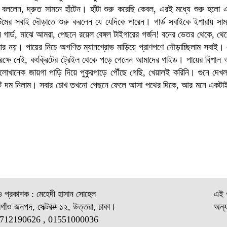
 বললেন, দ্রুত সামনে হাঁটেন। হাঁটা শুরু করেছি কেবল, এরই মধ্যে শুরু হলো
িমের সবাই দৌড়াতে শুরু করলেন যে যেদিকে পারেন। গার্ড সবাইকে ইশারায় সাম
ার্ড, মাঝে আমরা, পেছনে রয়েল বেঙ্গল টাইগারের গর্জন! বনের ভেতর থেকে, থ
 নয়। পায়ের নিচে অগণিত ম্যানগ্রোভ মাড়িয়ে প্রাণপণে দৌড়াচ্ছিলাম সবাই। এ
ও রক্ষে নেই, কংক্রিটের ট্রেইল থেকে পড়ে গেলেন আমাদের গাইড। পায়ের বিশাল
ানেক জায়গা পাড়ি দিয়ে পুকুরপাড়ে পৌঁছে গেছি, খেয়ালই করিনি। গুনে দেখল
টি দম নিলাম। সবার চোখ তখনো পেছনে ফেলে আসা পথের দিকে, আর মনে একটাই প্
ও প্রকাশক : মেহেদী হাসান সোহেল
এই ও
গাঁও জনপদ, সেক্টর# ১২, উত্তরা, ঢাকা।
অন্য
1712190626 , 01551000036