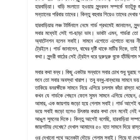
হারবাড়িয়া। বাড়ি মংলাতে হওয়ায় সুন্দরবন সম্পর্কে যতটুক
সন্তানের পরিবার তাদের। কিন্তু বহুবার গিয়েও তাদের দেখা
হারবাড়িয়ার লঞ্চ টার্মিনালে নেমে গার্ড প্রথমেই জানালেন, 
সবার মধ্যেই সেই গা-ছাড়া ভাব। ভাবটা এমন, গার্ডরা তো
অ্যাটেনশন হলেন সবাই। সামনে এগোতে এগোতে বনের নীরবত
ট্রেইলে। গার্ড জানালেন, বাঘের দৃষ্টি থাকে মাটির দিকে, ত
কথা। সুন্দরী কাঠের সেই ট্রেইল ধরে দুরুদুরু বুকে হাঁটছিলাম
সবার কথা বন্ধ। কিছু একটার সন্ধানে সবার চোখ শুধু ঘুরছে
শুনে তো সবার অবস্থা খারাপ। তবু বন্ধু-বান্ধবের সামনে ভ
তাকিয়ে বনরক্ষীকে সামনে নিয়ে এগিয়ে চললাম কাঁচা রাস্তা 
কখন যে গার্ডকে পেছনে ফেলে সুমন সামনে এগিয়ে গেছেন, খ
আমার, এক জায়গায় জড়ো হয়ে গেলাম সবাই। গার্ড আগেই বলেছ
ভয়ে সবাই জড়ো হলেও চিৎকার করার কথা যেন মনেই নেই ক
আঙুল সুমনের দিকে। কিন্তু আগেই বলেছি, হারবাড়িয়া সম্প
জায়গাটায় দেখেছ? দেখাল আমাদের ৫০ হাত সামনে দিয়ে রাস্ত
ওর দেখানো পথে অনেকটা দৌড়ে গেলাম সবাই। গিয়ে যা দেখলাম