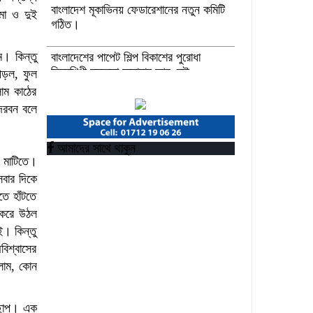
বাংলাদেশ মূকাভিনয় ফেডারেশানের নতুন কমিটি
-মা ও দুই
গঠিত।
ম। কিন্তু
বাংলাদেশের পাপেট শিল্প বিকাশের পুরোধা
চিত্রশিল্পী মুস্তফা মনোয়ার আর নেই
পড়ল, ফুল
াম কাঠের
উপকূলীয় সমুদ্র রক্ষায় আগামী প্রজন্মকে
্দরবন বলে
সুসংগঠিত করার লক্ষ্যে ডিজিটাল ‘ইউথ ফর
ওশান’ প্ল্যাটফর্ম’-এর সুচনা
আমাদের সাথে থাকুন
ে মাটিতে।
“বাংলাদেশ ইনস্টিটিউট অব ট্যুরিজম অ্যান্ড
সবার দিকে
হসপিটালিটি” তে ৬ মাস মেয়াদী চারটি
তে হাঁটতে
সার্টিফিকেট কোর্সে ভর্তি শুরু হয়েছে।
ম করে উঠল
। কিন্তু
িশ্বাসের
ললাম, কোন
া ছাপ। এক