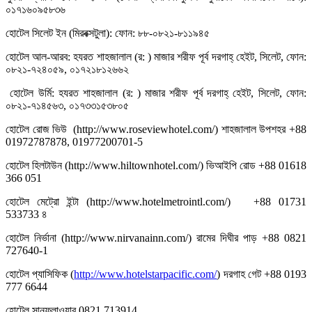
০১৭১৬০৯৫৮৩৬
হোটেল সিলেট ইন (মিরবক্সটুলা): ফোন: ৮৮-০৮২১-৮১১৯৪৫
হোটেল আল-আরব: হযরত শাহজালাল (র: ) মাজার শরীফ পূর্ব দরগাহ্ হেইট, সিলেট, ফোন:
০৮২১-৭২৪০৫৯, ০১৭২১৮১২৬৬২
হোটেল উর্মি: হযরত শাহজালাল (র: ) মাজার শরীফ পূর্ব দরগাহ্ হেইট, সিলেট, ফোন:
০৮২১-৭১৪৫৬৩, ০১৭৩৩১৫৩৮০৫
হোটেল রোজ ভিউ (http://www.roseviewhotel.com/) শাহজালাল উপশহর +88
01972787878, 01977200701-5
হোটেল হিলটাউন (http://www.hiltownhotel.com/) ভিআইপি রোড +88 01618
366 051
হোটেল মেট্রো ইন্টা (http://www.hotelmetrointl.com/) +88 01731
533733 ৪
হোটেল নির্ভানা (http://www.nirvanainn.com/) রামের দিঘীর পাড় +88 0821
727640-1
হোটেল প্যাসিফিক (
http://www.hotelstarpacific.com/
) দরগাহ গেট +88 0193
777 6644
হোটেল সানফ্লাওয়ার 0821.713914