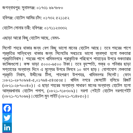
জগন্নাথপুর: সুনামগঞ্জ: ০১৭৩১ ৬৯৭৮৮০
হবিগঞ্জ: হোটেল আমির চাঁদ: ০১৭৩২ ৫২১১৫২
হোটেল সোনার তরী: হবিগঞ্জ: ০১৭১১২৩৩৩২
এছাড়া আরো কিছু হোটেল আছে, যেমন-
সিলেট শহরে থাকার জন্য বেশ কিছু ভালো মানের হোটেল আছে। তবে শহরের পাশে
প্রকৃতির সান্নিধ্যে থাকার জন্য সিলেটের সবচেয়ে ভালো ব্যবস্থা হলো শুকতারা
প্রকৃতিনিবাস। শহরের পাশে খাদিমনগরে প্রাকৃতিক পরিবেশে পাহাড়ের উপরে শুকতারার
কটেজগুলো। কক্ষ ভাড়া ৫০০০-৬৫০০ টাকা। তবে বৃহস্পতি, শুক্র ও শনিবার ছাড়া
সপ্তাহের অন্যান্য দিনে এ মূল্যের উপরে মিলবে ১০ ভাগ ছাড়। যোগাযোগ :শুকতারা
প্রকৃতি নিবাস, উদ্দীনের টিলা, শাহপরাণ উপশহর, খাদিমনগর সিলেট। ফোন
:০৮২১-২৮৭০৯৯৪-৫,০১৭৬৪-৫৪৩৫৩৫। খাদিম নগরে জেসটেট হলিডে রিজর্ট
(০৮২১-২৮৭০০৪০)। এ ছাড়া শহরের অন্যান্য সাধারণ মানের অন্যান্য হোটেল হলো
আম্বরখানায় হোটেল পলাশ, (০৮২১-৭১৮৩০৯)। দরগা গেইটে হোটেল দরগাগেইট
(০৮২১-৭১৭০৬৬)।হোটেল মুন লাইট (০৮২১-৭১৪৮৫০)।
Facebook
Twitter