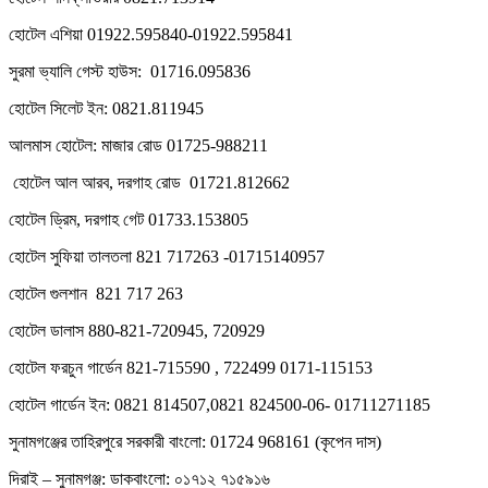
হোটেল এশিয়া 01922.595840-01922.595841
সুরমা ভ্যালি গেস্ট হাউস: 01716.095836
হোটেল সিলেট ইন: 0821.811945
আলমাস হোটেল: মাজার রোড 01725-988211
হোটেল আল আরব, দরগাহ রোড 01721.812662
হোটেল ড্রিম, দরগাহ গেট 01733.153805
হোটেল সুফিয়া তালতলা 821 717263 -01715140957
হোটেল গুলশান 821 717 263
হোটেল ডালাস 880-821-720945, 720929
হোটেল ফরচুন গার্ডেন 821-715590 , 722499 0171-115153
হোটেল গার্ডেন ইন: 0821 814507,0821 824500-06- 01711271185
সুনামগঞ্জের তাহিরপুরে সরকারী বাংলো: 01724 968161 (কৃপেন দাস)
দিরাই – সুনামগঞ্জ: ডাকবাংলো: ০১৭১২ ৭১৫৯১৬