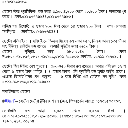
০১৭৫৯৯৩৯৩৯৩।
হোটেল স্টার প্যাসিফিক: রুম ভাড়া ৩,১০০,৪,৬০০ থেকে ১০,৬০০ টাকা। মাজারের খুব
কাছে। ফোন:০১৯৩৭৭৭৬৬৪৪,০১৯৩৭৭৭৬৬৩।
নাজিম গড় রিসোর্ট: ৫ হাজার ৯০০ টাকা থেকে ১৪ হাজার ৯০০ টাকা । নগর এলাকায়
অবস্থিত । মোবাইল:০১৯৬৬৬৭৪৪৪।
হোটেল হলিসাইড: । হলিস্ইাডে ডিলাক্স সিঙ্গেল রুম ভাড়া ৯৫০, ডিলাক্স ডাবল ১৩৫০টাকা
সহ বিভিন্ন রেইটের রুম রয়েছে। লাক্সারী সুইটের ভাড়া ২৬৫০ টাকা।
হোটেল সুপ্রিম: ভাড়া ৬৮০-২০৪০ টাকা। ফোন
নং০৮২১-৭১০৮৯৭,০৮২১-৭১০৯১৩,০৮২১-৭১১০৩৩ মোবাইল: ০১৭১১-১৯৭০১২।
হোটেল হিল টাউন: বেশ পুরনো। ৩০০-৭৫০ টাকার রুম রয়েছে। আবার এসি রুম ১২ শ
থেকে ৬ হাজার টাকা পর্যন্ত । ৪ হাজার টাকার এসি ফ্যমিলি রুম ফ্ল্যাট বাড়ীর মতো।
এগুলো ভিআইপিদের বেশ পছন্দের । ৬ তলা বিশিষ্ট এই হেটেলে সব সুবিধা ফোন
০৮২১-৭১৮২৬৩,০৮২১-৭১৬০১১।
মাঝারীমানের হোটেল
#
#সিলেট
– হোটেল মেট্রো ইন্টারন্যাশনাল (বন্দর, শিশুপার্কের কাছে): ০১৭৩১৫৩৩৭৩৩,
হোটেলটির রুম ভাড়া ১,৪০০ থেকে ৪,৫০০ টাকা ।
ফোন:০৮২১-৭২১১৪৩,০৮২১-৭১৫০৬৮।সেল:০১৭৩১-৫৩৩৭৩৩,০১৯৭১-৫৩৩৭৩৩।
+৮৮০৮২১২৮৩৩৪০৪