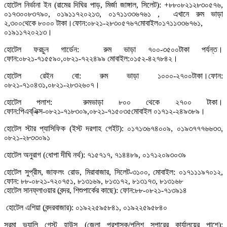
হোটেল নির্ভানা ইন (রামের দিঘির পাড়, মির্জা জাঙ্গাল, সিলেট): +৮৮০৮২১২৮৩০৫৭৬,
০১৭৩০০৮৩৭৯০, ০১৯১১৭২০২১৩, ০১৭১১৩৩৬৭৬১ , এখানে রুম ভাড়া
২,৩০০থেকে ৮০০০ টাকা।ফোন:০৮২১-২৮৩০৫৭৬৭মোবাইল০১৭১১৩৩৬৭৬১,
০১৯১১৭২০২১৩।
হোটেল ফরচুন গার্ডেন: রুম ভাড়া ৭০০-৩৫০০টাকা পর্যন্ত।
ফোন:০৮২১-৭১৫৫৯০,০৮২১-৭২২৪৯৯ মোবাইল:০১৫২-৪২৭৮৪২।
হোটেল রেইন বো: রুম ভাড়া ১০০০-২৭০০টাকা।ফোন:
০৮২১-৭১০৪৩১,০৮২১-২৮৩২৬০৭।
হোটেল পলাশ: রুমভাড়া ৮০০ থেকে ২৭০০ টাকা।
ফোন:পিএব্এিক্স-০৮২১-৭১৮৩০৯,০৮২১-৭১৫০৩৫মোবাইল ০১৭১২-২৪৯৩৮৯।
হোটেল স্টার প্যাসিফিক (ইস্ট দরগাহ গেইট): ০১৭১৩৬৭৪০০৯, ০১৯৩৭৭৭৬৬৩৩,
০৮২১-২৮৩৩০৯১
হোটেল অনুরাগ (ধোপা দীঘি নর্থ): ৭১৫৭১৭, ৭১৪৪৮৯, ০১৭১২০৯৩০৩৯
হোটেল সুপ্রীম, জাফলং রোড, মিরাবাজার, সিলেট-৩১০০, মোবাইল: ০১৭১১১৯৭০১২,
ফোন: ৮৮-০৮২১-৭২০৭৫১, ৮১৩১৬৯, ৮১৩১৭২, ৮১৩১৭৩, ৮১৩১৬৮
হোটেল সানফ্লাওয়ার (বন্দর, শিশুপার্কের কাছে): ফোন:৮৮-০৮২১-৭১৩৯১৪
হোটেল এশিয়া (বন্দরবাজার): ০১৯২২৫৯৫৮৪১, ০১৯২২৫৯৫৮৪০
সুরমা ভ্যালি গেস্ট হাউস (জেলা প্রশাসক/পুলিশ সুপারের কার্যালয়ের পাশে):