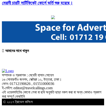
মেয়াদী চারটি সার্টিফিকেট কোর্সে ভর্তি শুরু হয়েছে।
আমাদের সাথে থাকুন
সম্পাদক ও প্রকাশক : মেহেদী হাসান সোহেল
১৬ সোনারগাঁও জনপদ, সেক্টর# ১২, উত্তরা, ঢাকা।
ফোন: 01712190626 , 01551000036
ই-মেইল: editor@
travelcallings.com
এই ওয়েবসাইটের কোনো লেখা বা ছবি অনুমতি ছাড়া নকল করা বা অন্য কোথাও প্রকাশ
করা সম্পূর্ণ বেআইনি
© ২০১৭ ট্রাভেল কলিংস