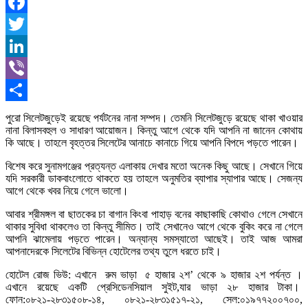
Facebook
Twitter
LinkedIn
Viber
Share
পুরো সিলেটজুড়েই রয়েছে পর্যটনের নানা সম্পদ। তেমনি সিলেটজুড়ে রয়েছে থাকা খাওয়ার
নানা বিলাসবহুল ও সাধারণ আয়োজন। কিন্তু আগে থেকে যদি আপনি না জানেন কোথায়
কি আছে। তাহলে বৃহত্তর সিলেটের আনাচে কানাচে গিয়ে আপনি বিপদে পড়তে পারেন।
বিশেষ করে সুনামগঞ্জের প্রত্যন্ত এলাকায় দেখার মতো অনেক কিছু আছে। সেখানে গিয়ে
যদি সরকারী ডাকবাংলোতে থাকতে হয় তাহলে অনুমতির ব্যাপার স্যাপার আছে। সেজন্য
আগে থেকে খবর নিয়ে গেলে ভালো।
আবার শ্রীমঙ্গল বা ছাতকের চা বাগান কিংবা পাহাড় বনের কাছাকাছি কোথাও গেলে সেখানে
থাকার সুবিধা থাকলেও তা কিন্তু সীমিত। তাই সেখানেও আগে থেকে বুকিং করে না গেলে
আপনি ঝামেলায় পড়তে পারেন। অন্যান্য সমস্যাতো আছেই। তাই আজ আমরা
আপনাদেরকে সিলেটের বিভিন্ন হোটেলের তথ্য তুলে ধরতে চাই।
হোটেল রোজ ভিউ: এখানে রুম ভাড়া ৫ হাজার ২শ’ থেকে ৯ হাজার ২শ পর্যন্ত ।
এখানে রয়েছে একটি প্রেসিডেনসিয়াল সুইট,যার ভাড়া ২৮ হাজার টাকা।
ফোন:০৮২১-২৮৩১৫০৮-১৪, ০৮২১-২৮৩১৫১৭-২১, সেল:০১৯৭৭২০০৭০০,