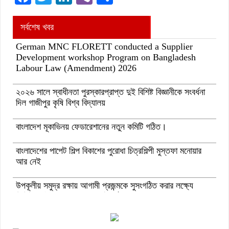
সর্বশেষ খবর
German MNC FLORETT conducted a Supplier
Development workshop Program on Bangladesh
Labour Law (Amendment) 2026
২০২৬ সালে স্বাধীনতা পুরস্কারপ্রাপ্ত দুই বিশিষ্ট বিজ্ঞানীকে সংবর্ধনা
দিল গাজীপুর কৃষি বিশ্ব বিদ্যালয়
বাংলাদেশ মূকাভিনয় ফেডারেশানের নতুন কমিটি গঠিত।
বাংলাদেশের পাপেট শিল্প বিকাশের পুরোধা চিত্রশিল্পী মুস্তফা মনোয়ার
আর নেই
উপকূলীয় সমুদ্র রক্ষায় আগামী প্রজন্মকে সুসংগঠিত করার লক্ষ্যে
ডিজিটাল ‘ইউথ ফর ওশান’ প্ল্যাটফর্ম’-এর সুচনা
“বাংলাদেশ ইনস্টিটিউট অব ট্যুরিজম অ্যান্ড হসপিটালিটি” তে ৬ মাস