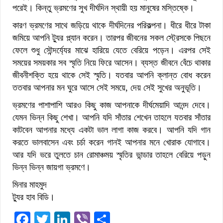
পরেই। কিন্তু ভ্রমণের সুখ দীর্ঘদিন স্থায়ী হয় মানুষের মস্তিষ্কে।
কারণ ভ্রমণের সাথে জড়িয়ে থাকে দীর্ঘদিনের পরিকল্পনা। ধীরে ধীরে টাকা
জমিয়ে আপনি ট্যুর প্ল্যান করেন। তারপর জীবনের সকল স্ট্রেসকে পিছনে
ফেলে শুধু সৌন্দর্য্যের মাঝে হারিয়ে যেতে বেরিয়ে পড়েন। এরপর সেই
সময়ের সময়কার সব স্মৃতি নিয়ে ফিরে আসেন। ব্যস্ত জীবনে বেঁচে থাকার
জীবনীশক্তি হয়ে থাকে সেই স্মৃতি। যতবার আপনি ক্লান্ত বোধ করেন
ততবার আপনার মন ঘুরে আসে সেই সময়ে, দেয় সেই সুখের অনুভূতি।
ভ্রমণের পাশাপাশি আরও কিছু কাজ আপনাকে দীর্ঘমেয়াদি আনন্দ দেবে।
যেমন ভিন্ন কিছু শেখা। আপনি যদি সাঁতার শেখেন তাহলে যতবার সাঁতার
কাটবেন আপনার মধ্যে একটা ভাল লাগা কাজ করবে। আপনি যদি গান
করতে ভালবাসেন এবং চর্চা করেন গানই আপনার মনে খোরাক যোগাবে।
আর যদি ভরে তুলতে চান রোমাঞ্চময় স্মৃতির ভান্ডার তাহলে বেরিয়ে পড়ুন
ভিন্ন ভিন্ন জায়গা ভ্রমণে।
মিনার মাহমুদ
ট্যুর হাব বিডি।
Facebook
Twitter
LinkedIn
Viber
Share