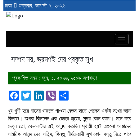
ঢাকা
শুক্রবার, আগস্ট ৭, ২০২৬
Toggle
navigat
সম্পদ নয়, ভ্রমণই দেয় প্রকৃত সুখ
প্রকাশিত সময় : জুন, ১, ২০২৬, ৬:০৯ অপরাহ্ণ
Facebook
Twitter
LinkedIn
Viber
Share
খুব খুশী হয়ে মাসের শুরুতে পাওয়া বেতন হাতে গেলেন একটা সখের জামা
কিনতে। অথবা কিনলেন এক জোড়া জুতো, সুন্দর কোন ব্যাগ। মনে করে
দেখুন তো, কেনাকাটার এই আনন্দ কতদিন স্থায়ী হয়? এগুলো আমাদের
সাময়িক আনন্দ দেয় সত্যি, কিন্তু দীর্ঘমেয়াদী সুখ কোন বস্তু দিতে পারে