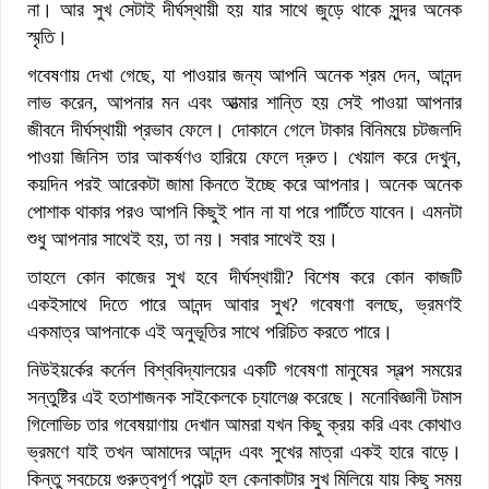
না। আর সুখ সেটাই দীর্ঘস্থায়ী হয় যার সাথে জুড়ে থাকে সুন্দর অনেক
স্মৃতি।
গবেষণায় দেখা গেছে, যা পাওয়ার জন্য আপনি অনেক শ্রম দেন, আনন্দ
লাভ করেন, আপনার মন এবং আত্মার শান্তি হয় সেই পাওয়া আপনার
জীবনে দীর্ঘস্থায়ী প্রভাব ফেলে। দোকানে গেলে টাকার বিনিময়ে চটজলদি
পাওয়া জিনিস তার আকর্ষণও হারিয়ে ফেলে দ্রুত। খেয়াল করে দেখুন,
কয়দিন পরই আরেকটা জামা কিনতে ইচ্ছে করে আপনার। অনেক অনেক
পোশাক থাকার পরও আপনি কিছুই পান না যা পরে পার্টিতে যাবেন। এমনটা
শুধু আপনার সাথেই হয়, তা নয়। সবার সাথেই হয়।
তাহলে কোন কাজের সুখ হবে দীর্ঘস্থায়ী? বিশেষ করে কোন কাজটি
একইসাথে দিতে পারে আনন্দ আবার সুখ? গবেষণা বলছে, ভ্রমণই
একমাত্র আপনাকে এই অনুভূতির সাথে পরিচিত করতে পারে।
নিউইয়র্কের কর্নেল বিশ্ববিদ্যালয়ের একটি গবেষণা মানুষের স্বল্প সময়ের
সন্তুষ্টির এই হতাশাজনক সাইকেলকে চ্যালেঞ্জ করেছে। মনোবিজ্ঞানী টমাস
গিলোভিচ তার গবেষয়াণায় দেখান আমরা যখন কিছু ক্রয় করি এবং কোথাও
ভ্রমণে যাই তখন আমাদের আনন্দ এবং সুখের মাত্রা একই হারে বাড়ে।
কিন্তু সবচেয়ে গুরুত্বপূর্ণ পয়েন্ট হল কেনাকাটার সুখ মিলিয়ে যায় কিছু সময়