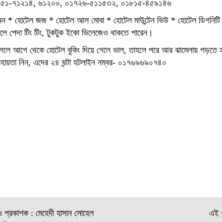
োগঃ ০৩৫১-৭১২১৪, ৬১২০০, ০১৭২৬-৫১১৫৩২, ০১৮১৫-৪৫৯১৪৬
ন * হোটেল জজ * হোটেল আল মোবা * হোটেল মাউন্টেন ভিউ * হোটেল ডিগনিটি
করলে পেদা টিং টিং, টুকটুক ইকো ভিলেজেও থাকতে পারেন।
তে গেলে আগে থেকে হোটেল বুকিং দিয়ে গেলে ভাল, তাহলে পরে আর ঝামেলায় পড়তে
র সহায়তা নিন, এদের ২৪ ঘন্টা হটলাইন নম্বর- ০১৭৬৯৬৯০৭৪০
ও প্রকাশক : মেহেদী হাসান সোহেল
এই ও