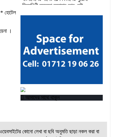
চিত্রশিল্পী মুস্তফা মনোয়ার আর নেই
 * হোটেল
উপকূলীয় সমুদ্র রক্ষায় আগামী প্রজন্মকে
সুসংগঠিত করার লক্ষ্যে ডিজিটাল ‘ইউথ ফর
 হয়না ।
ওশান’ প্ল্যাটফর্ম’-এর সুচনা
“বাংলাদেশ ইনস্টিটিউট অব ট্যুরিজম অ্যান্ড
হসপিটালিটি” তে ৬ মাস মেয়াদী চারটি
সার্টিফিকেট কোর্সে ভর্তি শুরু হয়েছে।
আমাদের সাথে থাকুন
য়েবসাইটের কোনো লেখা বা ছবি অনুমতি ছাড়া নকল করা বা