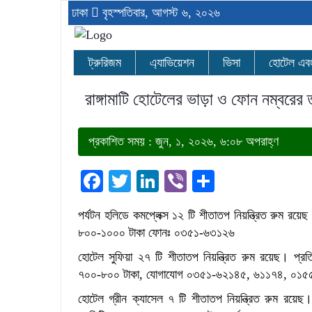
ঢাকা
বৃহস্পতিবার, আগস্ট ৬, ২০২৬
ট্রুরিজম
এ্যাভিয়েশন
ভিসা
হোটেল এবং র
রাঙ্গামাটি হোটেলের ভাড়া ও ফোন নম্বরের 
প্রকাশিত সময় : জুন, ১, ২০২৬, ৬:০৮ অপরাহ্ণ
Facebook
Twitter
LinkedIn
Viber
Share
পর্যটন হলিডে কমপ্লেক্স ১২ টি শীতাতপ নিয়ন্ত্রিত রুম রয়ে
৮০০-১০০০ টাকা ফোনঃ ০৩৫১-৬৩১২৬
হোটেল সুফিয়া ২৭ টি শীতাতপ নিয়ন্ত্রিত রুম রয়েছ। প্র
৭০০-৮০০ টাকা, যোগাযোগ ০৩৫১-৬২১৪৫, ৬১১৭৪, ০১
হোটেল গ্রীন ক্যাসেল ৭ টি শীতাতপ নিয়ন্ত্রিত রুম রয়েছ