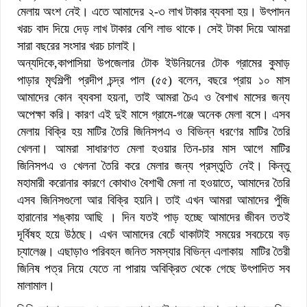
মেলায় অংশ নেই। এতে আমাদের ২-৩ লাখ টাকার ব্যবসা হয়। উৎপাদন
খরচ বাদ দিয়ে দেড় লাখ টাকার বেশি লাভ থাকে। সেই টাকা দিয়ে আমরা
সারা বছরের সংসার খরচ চালাই।
অন্যদিকে,কাপাসিয়া উপজেলার টোক ইউনিয়নের টোক গ্রামের কুমাড়
পাড়ার মৃৎশিল্পী প্রদীপ চন্দ্র পাল (৫৫) বলেন, বছরে প্রায় ১০ মাস
আমাদের কোন ব্যবসা হয়না, তাই আমরা চৈএ ও বৈশাখ মাসের জন্য
অপেক্ষা করি। কারণ এই দুই মাসে গ্রামে-গঞ্জে অনেক মেলা বসে। এসব
মেলায় বিক্রি হয় মাটির তৈরি জিনিসপএ ও বিভিন্ন ধরণের মাটির তৈরি
খেলনা। আমরা সাধারণত মেলা হওয়ার তিন-চার মাস আগে মাটির
জিনিসপএ ও খেলনা তৈরি করে মেলার জন্য প্রস্তুতি নেই। কিন্তু
মহামারী করোনার কারণে কোথাও বৈশাখী মেলা না হওয়াতে, আমাদের তৈরি
এসব জিনিসগুলো আর বিক্রি হয়নি। তাই এখন আমরা আমাদের পুঁজি
হারানোর শঙ্কায় আছি । দিন যতই পাড় হচ্ছে আমাদের জীবন ততই
দূর্বিষহ হয়ে উঠছে। এখন আমাদের বেচেঁ থাকাটাই সময়ের সবচেয়ে বড়
চ্যালেঞ্জ। এছাড়াও পরিবহন জনিত সমস্যার বিভিন্ন এলাকায় মাটির তৈরী
জিনিষ পত্র নিয়ে যেতে না পারায় অবিক্রিত থেকে গেছে উৎপাদিত সব
মালামাল।