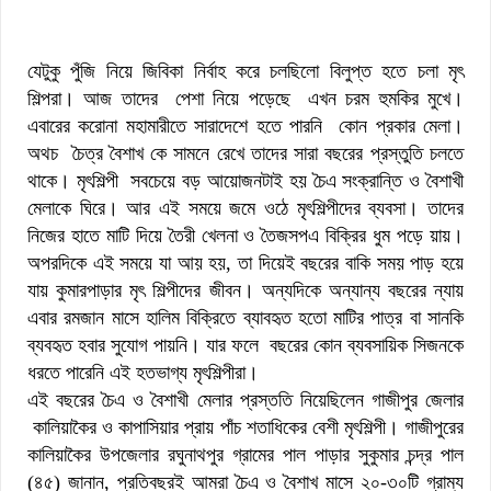
যেটুকু পুঁজি নিয়ে জিবিকা নির্বাহ করে চলছিলো বিলুপ্ত হতে চলা মৃৎ
শিল্পরা। আজ তাদের পেশা নিয়ে পড়েছে এখন চরম হুমকির মুখে।
এবারের করোনা মহামারীতে সারাদেশে হতে পারনি কোন প্রকার মেলা।
অথচ চৈত্র বৈশাখ কে সামনে রেখে তাদের সারা বছরের প্রস্তুতি চলতে
থাকে। মৃৎশিল্পী সবচেয়ে বড় আয়োজনটাই হয় চৈএ সংক্রান্তি ও বৈশাখী
মেলাকে ঘিরে। আর এই সময়ে জমে ওঠে মৃৎশিল্পীদের ব্যবসা। তাদের
নিজের হাতে মাটি দিয়ে তৈরী খেলনা ও তৈজসপএ বিক্রির ধুম পড়ে য়ায়।
অপরদিকে এই সময়ে যা আয় হয়, তা দিয়েই বছরের বাকি সময় পাড় হয়ে
যায় কুমারপাড়ার মৃৎ শিল্পীদের জীবন। অন্যদিকে অন্যান্য বছরের ন্যায়
এবার রমজান মাসে হালিম বিক্রিতে ব্যাবহৃত হতো মাটির পাত্র বা সানকি
ব্যবহৃত হবার সুযোগ পায়নি। যার ফলে বছরের কোন ব্যবসায়িক সিজনকে
ধরতে পারেনি এই হতভাগ্য মৃৎশিল্পীরা।
এই বছরের চৈএ ও বৈশাখী মেলার প্রস্ততি নিয়েছিলেন গাজীপুর জেলার
কালিয়াকৈর ও কাপাসিয়ার প্রায় পাঁচ শতাধিকের বেশী মৃৎশিল্পী। গাজীপুরের
কালিয়াকৈর উপজেলার রঘুনাথপুর গ্রামের পাল পাড়ার সুকুমার চন্দ্র পাল
(৪৫) জানান, প্রতিবছরই আমরা চৈএ ও বৈশাখ মাসে ২০-৩০টি গ্রাম্য