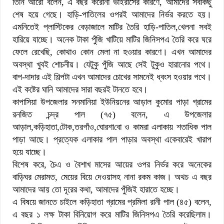
তিনি আরো বলেন, এ বছর করোনা ভাইরাসের কারণে, আমাদের সবকিছু
শেষ হয়ে গেছে। হাড়ি-পাতিলের ওপরই আমাদের নির্ভর করতে হয়।
এমনিতেই প্লাস্টিকের বেড়াজালে মাটির তৈরি হাড়ি-পাতিল,খেলনা সবই
হারিয়ে যাচ্ছে। অনেক টাকা পুঁজি খাটিয়ে মাটির জিনিসপএ তৈরি করে ঘরে
ফেলে রেখেছি, কোথাও কোন মেলা না হওয়ার কারণে। এখন আমাদের
অবস্থা খুবই শোচনীয়। যেটুকু পুঁজি আছে সেই টুকুও হারানোর পথে।
বাপ-দাদার এই শিল্পটা এখন আমাদের চোখের সামনেই ধ্বংস হওয়ার পথে।
এই কষ্টের ঘানি আমাদের সারা বছরই টানতে হবে।
কাপাসিয়া উপজেলার সনমানিয়া ইউনিয়নের আড়াল কুমোর পাড়া গ্রামের
রনজিত চন্দ্র পাল (৭৫) বলেন, এ উপজেলার
আড়াল,কড়িহাতা,টোক,তরগাঁও,ঘোরশা
বো ও কামরা এলাকায় শতাধিক পাল
পাড়া আছে। প্রত্যেক এলাকার পাল পাড়ার অবস্থা একেবারেই খারাপ
হয়ে যাচ্ছে।
বিশেষ করে, চৈএ ও বৈশাখ মাসের আয়ের ওপর নির্ভর করে অনেকের
বাড়িঘর মেরামত, মেয়ের বিয়ে দেওয়াসহ নানা রকম কাজ। অথচ এ বছর
আমাদের আয় তো দূরের কথা, আমাদের পুঁজিই হারাতে হচ্ছে।
এ বিষয়ে জানতে চাইলে কড়িহাতা গ্রামের প্রমিলা রানী পাল (৪৫) বলেন,
এ বছর ১ লক্ষ টাকা বিনিয়োগ করে মাটির জিনিসপএ তৈরি করেছিলাম।