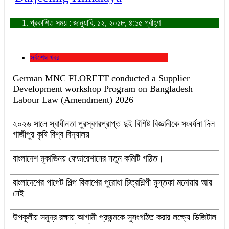
প্রকাশিত সময় : জানুয়ারি, ১২, ২০১৮, ৪:১৫ পূর্বাহ্ণ
সর্বশেষ খবর
German MNC FLORETT conducted a Supplier
Development workshop Program on Bangladesh
Labour Law (Amendment) 2026
২০২৬ সালে স্বাধীনতা পুরস্কারপ্রাপ্ত দুই বিশিষ্ট বিজ্ঞানীকে সংবর্ধনা দিল
গাজীপুর কৃষি বিশ্ব বিদ্যালয়
বাংলাদেশ মূকাভিনয় ফেডারেশানের নতুন কমিটি গঠিত।
বাংলাদেশের পাপেট শিল্প বিকাশের পুরোধা চিত্রশিল্পী মুস্তফা মনোয়ার আর
নেই
উপকূলীয় সমুদ্র রক্ষায় আগামী প্রজন্মকে সুসংগঠিত করার লক্ষ্যে ডিজিটাল
‘ইউথ ফর ওশান’ প্ল্যাটফর্ম’-এর সুচনা