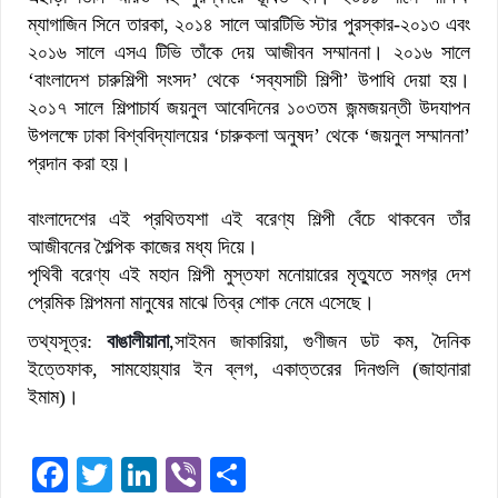
ম্যাগাজিন সিনে তারকা, ২০১৪ সালে আরটিভি স্টার পুরস্কার-২০১৩ এবং
২০১৬ সালে এসএ টিভি তাঁকে দেয় আজীবন সম্মাননা। ২০১৬ সালে
‘বাংলাদেশ চারুশিল্পী সংসদ’ থেকে ‘সব্যসাচী শিল্পী’ উপাধি দেয়া হয়।
২০১৭ সালে শিল্পাচার্য জয়নুল আবেদিনের ১০৩তম জন্মজয়ন্তী উদযাপন
উপলক্ষে ঢাকা বিশ্ববিদ্যালয়ের ‘চারুকলা অনুষদ’ থেকে ‘জয়নুল সম্মাননা’
প্রদান করা হয়।
বাংলাদেশের এই প্রথিতযশা এই বরেণ্য শিল্পী বেঁচে থাকবেন তাঁর
আজীবনের শৈল্পিক কাজের মধ্য দিয়ে।
পৃথিবী বরেণ্য এই মহান শিল্পী মুস্তফা মনোয়ারের মৃত্যুতে সমগ্র দেশ
প্রেমিক শিল্পমনা মানুষের মাঝে তিব্র শোক নেমে এসেছে।
তথ্যসূত্র:
বাঙালীয়ানা
,সাইমন জাকারিয়া, গুণীজন ডট কম, দৈনিক
ইত্তেফাক, সামহোয়্যার ইন ব্লগ, একাত্তরের দিনগুলি (জাহানারা
ইমাম)।
Facebook
Twitter
LinkedIn
Viber
Share