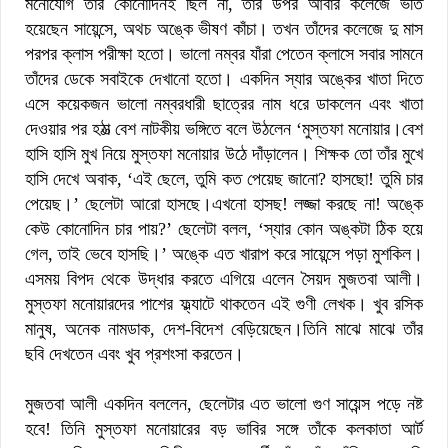
মনোযোগ তাঁর কোনোদিনই ছিল না, তার উপর আবার কলেজে ভর্তি
হয়েছেন সায়েন্সে, অথচ অঙ্কে ভীষণ কাঁচা। তখন তাঁদের কলেজে দু মাস
পরপর ক্লাস পরীক্ষা হতো। ভালো নম্বর যাঁরা পেতেন ক্লাসে সবার সামনে
তাঁদের ডেকে সবাইকে দেখানো হতো। একদিন স্যার অঙ্কের খাতা দিতে
এসে কয়েকজন ভালো নম্বরধারী ছাত্রের নাম ধরে ডাকলেন এবং খাতা
দেওয়ার পর হঠাত্‍ বেশ নাটকীয় ভঙ্গিতে বলে উঠলেন ‘মুস্তফা মনোয়ার।বেশ
হাসি হাসি মুখ নিয়ে মুস্তফা মনোয়ার উঠে দাঁড়ালেন। শিক্ষক তো তাঁর মুখে
হাসি দেখে অবাক, ‘এই ছেলে, তুমি কত পেয়েছ জানো? হাসছো! তুমি চার
পেয়েছ।’ ছেলেটা আরো হাসছে।এখনো হাসছ! লজ্জা করছে না! অঙ্কে
কেউ কোনোদিন চার পায়?’ ছেলেটা বলল, ‘স্যার কোন অঙ্কটা ঠিক হয়ে
গেল, তাই ভেবে হাসছি।’ অঙ্কে এত খারাপ করে সায়েন্সে পড়া মুশকিল।
এসময় বিপদ থেকে উদ্ধার করতে এগিয়ে এলেন সৈয়দ মুজতবা আলী।
মুস্তফা মনোয়ারদের পাশের ফ্ল্যাটে থাকতেন এই গুণী লেখক। খুব রসিক
মানুষ, অনেক নামডাক, দেশ-বিদেশ বেড়িয়েছেন।তিনি মাঝে মাঝে তাঁর
ছবি দেখতেন এবং খুব প্রশংসা করতেন।
মুজতবা আলী একদিন বললেন, ছেলেটার এত ভালো গুণ সায়েন্স পড়ে নষ্ট
হবে! তিনি মুস্তফা মনোয়ারের বড় ভাবির সঙ্গে তাঁকে কলকাতা আর্ট