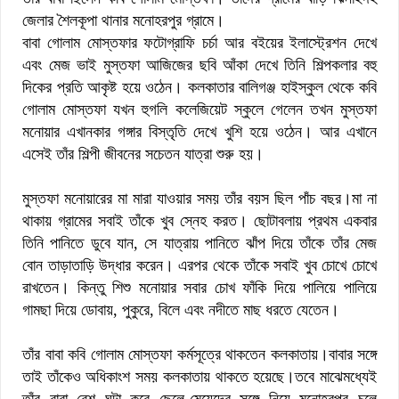
জেলার শৈলকূপা থানার মনোহরপুর গ্রামে।
বাবা গোলাম মোস্তফার ফটোগ্রাফি চর্চা আর বইয়ের ইলাস্ট্রেশন দেখে
এবং মেজ ভাই মুস্তফা আজিজের ছবি আঁকা দেখে তিনি শিল্পকলার বহু
দিকের প্রতি আকৃষ্ট হয়ে ওঠেন। কলকাতার বালিগঞ্জ হাইস্কুল থেকে কবি
গোলাম মোস্তফা যখন হুগলি কলেজিয়েট স্কুলে গেলেন তখন মুস্তফা
মনোয়ার এখানকার গঙ্গার বিস্তৃতি দেখে খুশি হয়ে ওঠেন। আর এখানে
এসেই তাঁর শিল্পী জীবনের সচেতন যাত্রা শুরু হয়।
মুস্তফা মনোয়ারের মা মারা যাওয়ার সময় তাঁর বয়স ছিল পাঁচ বছর।মা না
থাকায় গ্রামের সবাই তাঁকে খুব স্নেহ করত। ছোটাবলায় প্রথম একবার
তিনি পানিতে ডুবে যান, সে যাত্রায় পানিতে ঝাঁপ দিয়ে তাঁকে তাঁর মেজ
বোন তাড়াতাড়ি উদ্ধার করেন। এরপর থেকে তাঁকে সবাই খুব চোখে চোখে
রাখতেন। কিন্তু শিশু মনোয়ার সবার চোখ ফাঁকি দিয়ে পালিয়ে পালিয়ে
গামছা দিয়ে ডোবায়, পুকুরে, বিলে এবং নদীতে মাছ ধরতে যেতেন।
তাঁর বাবা কবি গোলাম মোস্তফা কর্মসূত্রে থাকতেন কলকাতায়।বাবার সঙ্গে
তাই তাঁকেও অধিকাংশ সময় কলকাতায় থাকতে হয়েছে।তবে মাঝেমধ্যেই
তাঁর বাবা বেশ ঘটা করে ছেলে-মেয়েদের সঙ্গে নিয়ে মনোহরপুর চলে