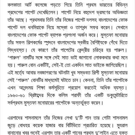
কলকাতা আর্ট কলেজে পড়তে গিয়ে তিনি প্রথম ভারতের বিভিন্ন
প্রদেশের পাপেট দেখেছিলেন। পাপেট নিয়ে বহুদেশ ভ্রমণের অভিজ্ঞতা
তাঁর আছে। প্রথমবার তিনি তাঁর নিজের পাপেট দলসহ বাংলাদেশের ফোক
পাপেট দল ধনমিয়াকে নিয়ে মস্কো ও তাশখন্দ সফর করেন। সেখানে
বাংলাদেশের ফোক পাপেট ব্যাপক প্রশংসা অর্জন করে। মুস্তফা মনোয়ার
তাঁর সফল শিল্পকর্মের স্পন্দনে বাংলাদেশের স্বকীয় বৈশিষ্ট্যকে গেঁথে দিতে
সিদ্ধহস্ত। যে কারণে তাঁর পাপেটের কেন্দ্রীয় চরিত্র হয় পারুল।
‘পারুল’ নামটির সঙ্গে সঙ্গে সেই সাত ভাই জাগানো লোককথার কথা মনে
হয়। পারুল বোন একটিই, সেই-ই তো একদিন সাত ভাইকে জাগিয়েছিল।
এই মর্ত্যে আবার নবজাগরণের ঘটনাটা খুব সম্ভবত শিল্পী মুস্তফা মনোয়ার
সেই ‘পারুল’ বোনটির মাধ্যমেই ঘটাতে চান। কেননা, তিনি তাঁর পাপেটকে
এখন আনন্দময় শিক্ষা কর্মসূচিতে প্রয়োগ করতেই অধিক ব্যস্ত।
১৯৬০-৬১ খ্রিষ্টাব্দের দিকে কলিম শরাফী তাঁর একটি ডকুমেন্টারিতে
সর্বপ্রথম মুস্তফা মনোয়ারের পাপেটকে অন্তর্ভুক্ত করেন।
এরশাদের শাসনামলে তাঁর নিজের লেখা দু’টি গান তার গোটা শাসনামল
জুড়ে বোধহয় কয়েক হাজার বার বিটিভিতে প্রচারিত হয়েছে। ম্যুরাল
বানানোর খবর শুনেই এরশাদ তার একটি গানের প্রথম দু’লাইন এতে যুক্ত