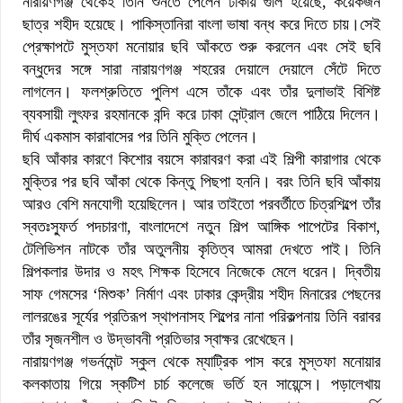
নারায়ণগঞ্জ থেকেই তিনি শুনতে পেলেন ঢাকায় গুলি হয়েছে, কয়েকজন
ছাত্র শহীদ হয়েছে। পাকিস্তানিরা বাংলা ভাষা বন্ধ করে দিতে চায়।সেই
প্রেক্ষাপটে মুস্তফা মনোয়ার ছবি আঁকতে শুরু করলেন এবং সেই ছবি
বন্ধুদের সঙ্গে সারা নারায়ণগঞ্জ শহরের দেয়ালে দেয়ালে সেঁটে দিতে
লাগলেন। ফলশ্রুতিতে পুলিশ এসে তাঁকে এবং তাঁর দুলাভাই বিশিষ্ট
ব্যবসায়ী লুৎফর রহমানকে বন্দি করে ঢাকা সেন্ট্রাল জেলে পাঠিয়ে দিলেন।
দীর্ঘ একমাস কারাবাসের পর তিনি মুক্তি পেলেন।
ছবি আঁকার কারণে কিশোর বয়সে কারাবরণ করা এই শিল্পী কারাগার থেকে
মুক্তির পর ছবি আঁকা থেকে কিন্তু পিছপা হননি। বরং তিনি ছবি আঁকায়
আরও বেশি মনযোগী হয়েছিলেন। আর তাইতো পরবর্তীতে চিত্রশিল্পে তাঁর
স্বতঃস্ফুর্ত পদচারণা, বাংলাদেশে নতুন শিল্প আঙ্গিক পাপেটের বিকাশ,
টেলিভিশন নাটকে তাঁর অতুলনীয় কৃতিত্ব আমরা দেখতে পাই। তিনি
শিল্পকলার উদার ও মহৎ শিক্ষক হিসেবে নিজেকে মেলে ধরেন। দ্বিতীয়
সাফ গেমসের ‘মিশুক’ নির্মাণ এবং ঢাকার কেন্দ্রীয় শহীদ মিনারের পেছনের
লালরঙের সূর্যের প্রতিরূপ স্থাপনাসহ শিল্পের নানা পরিকল্পনায় তিনি বরাবর
তাঁর সৃজনশীল ও উদ্ভাবনী প্রতিভার স্বাক্ষর রেখেছেন।
নারায়ণগঞ্জ গভর্নমেন্ট স্কুল থেকে ম্যাট্রিক পাস করে মুস্তফা মনোয়ার
কলকাতায় গিয়ে স্কটিশ চার্চ কলেজে ভর্তি হন সায়েন্সে। পড়ালেখায়