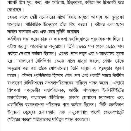
পাপেট শিল্প সুর, কথা, গান অভিনয়, চিত্রকলা, কবিতা সব শিল্পকেই ধরে
রেখেছেন।
১৯৬৫ সালে মেরী মনোয়ারের সাথে বিবাহ বন্ধনে আবদ্ধ হন মুস্তফা
মনোয়ার। পারিবারিক উদ্যোগে তাঁরা বিয়ে করেন । তাঁদের এক ছেলে
সাদাত মনোয়ার এবং এক মেয়ে নন্দিনী মনোয়ার।
কর্মজীবন শুরু করেন চারু ও কারুকলা মহাবিদ্যালয়ে প্রভাষক পদ দিয়ে।
এটাও জয়নুল আবেদিনের অনুরোধে। তিনি ১৯৬১ সাল থেকে ১৯৬৪ সাল
পর্যন্ত সেখানে কর্মরত ছিলেন। এরপর দেশে নতুন এক গণমাধ্যমের সূচনা
হয়। বাংলাদেশ টেলিভিশন ১৯৬৪ সালে যাত্রা করলে, সেখান থেকে
অনুরোধ করা হয় তাঁকে যোগদানের। তিনি সানন্দে এ প্রস্তাব গ্রহণ
করেন। স্টেশন প্রডিউসার হিসেবে যোগ দেন এবং পরবর্তী সময়ে দীর্ঘদিন
বাংলাদেশ টেলিভিশনের উপমহাপরিচালকের দায়িত্ব পালন করেন। এছাড়া
শিল্পকলা একাডেমীর মহাপরিচালক, জাতীয় গণমাধ্যম ইনস্টিটিউটের
মহাপরিচালক, বাংলাদেশ টেলিভিশন, ঢাকা’র জেনারেল ম্যানেজার এবং
এফডিসির ব্যবস্থাপনা পরিচালক পদে কর্মরত ছিলেন। তিনি জনবিভাগ
উন্নয়ন কেন্দ্রের চেয়ারম্যান এবং এডুকেশনাল পাপেট ডেভেলপমেন্ট
সেন্টারের প্রকল্প পরিচালকের দায়িত্ব পালন করেছেন।