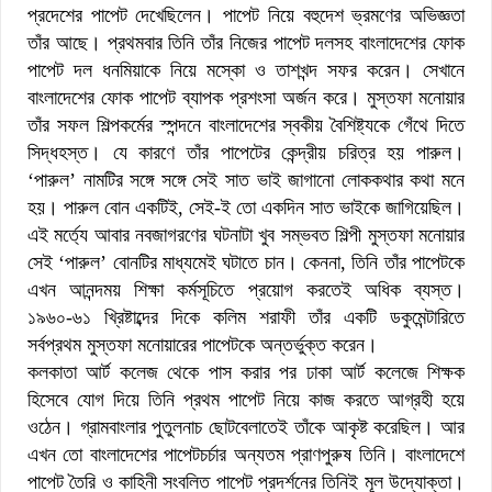
প্রদেশের পাপেট দেখেছিলেন। পাপেট নিয়ে বহুদেশ ভ্রমণের অভিজ্ঞতা
তাঁর আছে। প্রথমবার তিনি তাঁর নিজের পাপেট দলসহ বাংলাদেশের ফোক
পাপেট দল ধনমিয়াকে নিয়ে মস্কো ও তাশখন্দ সফর করেন। সেখানে
বাংলাদেশের ফোক পাপেট ব্যাপক প্রশংসা অর্জন করে। মুস্তফা মনোয়ার
তাঁর সফল শিল্পকর্মের স্পন্দনে বাংলাদেশের স্বকীয় বৈশিষ্ট্যকে গেঁথে দিতে
সিদ্ধহস্ত। যে কারণে তাঁর পাপেটের কেন্দ্রীয় চরিত্র হয় পারুল।
‘পারুল’ নামটির সঙ্গে সঙ্গে সেই সাত ভাই জাগানো লোককথার কথা মনে
হয়। পারুল বোন একটিই, সেই-ই তো একদিন সাত ভাইকে জাগিয়েছিল।
এই মর্ত্যে আবার নবজাগরণের ঘটনাটা খুব সম্ভবত শিল্পী মুস্তফা মনোয়ার
সেই ‘পারুল’ বোনটির মাধ্যমেই ঘটাতে চান। কেননা, তিনি তাঁর পাপেটকে
এখন আনন্দময় শিক্ষা কর্মসূচিতে প্রয়োগ করতেই অধিক ব্যস্ত।
১৯৬০-৬১ খ্রিষ্টাব্দের দিকে কলিম শরাফী তাঁর একটি ডকুমেন্টারিতে
সর্বপ্রথম মুস্তফা মনোয়ারের পাপেটকে অন্তর্ভুক্ত করেন।
কলকাতা আর্ট কলেজ থেকে পাস করার পর ঢাকা আর্ট কলেজে শিক্ষক
হিসেবে যোগ দিয়ে তিনি প্রথম পাপেট নিয়ে কাজ করতে আগ্রহী হয়ে
ওঠেন। গ্রামবাংলার পুতুলনাচ ছোটবেলাতেই তাঁকে আকৃষ্ট করেছিল। আর
এখন তো বাংলাদেশের পাপেটচর্চার অন্যতম প্রাণপুরুষ তিনি। বাংলাদেশে
পাপেট তৈরি ও কাহিনী সংবলিত পাপেট প্রদর্শনের তিনিই মূল উদ্যোক্তা।