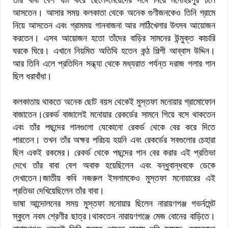
আসতেন। আসার সময় কলকাতা থেকে অনেক গুণীজনকেও তিনি গ্রামে
নিয়ে আসতেন এবং গ্রামময় গানবাজনা আর লাঠিখেলার উৎসব আয়োজন
করতেন। এসব আয়োজন হতো তাঁদের বাড়ির সামনের উন্মুক্ত কাচারি
ঘরকে ঘিরে। এখানে নিয়মিত অতিথি হতেন কন্ঠ শিল্পী আব্বাস উদ্দিন।
আর তিনি এলে প্রতিদিন সন্ধ্যা থেকে মধ্যরাত পর্যন্ত দরাজ গলার গান
ছিল ধরাবাঁধা।
কলকাতায় থাকতে অনেক ছোট বয়স থেকেই মুস্তফা মনোয়ার গ্রামোফোন
বাজাতেন।রেকর্ড বাজালেই মনোয়ার রেকর্ডের সামনে গিয়ে বসে থাকতেন
এবং তাঁর পছন্দের গানগুলো যেকোনো রেকর্ড থেকে বের করে দিতে
পারতেন। তখন তাঁর অক্ষর পরিচয় হয়নি এবং রেকর্ডের সবগুলোর চেহারা
ছিল একই রকমের। রেকর্ড থেকে পছন্দের গান বের করার এই প্রতিভা
দেখে তাঁর বাবা বেশ অবাক হয়েছিলেন এবং বন্ধুবান্ধবকে ডেকে
দেখাতেন।জাতীয় কবি নজরুল ইসলামকেও মুস্তফা মনোয়ারের এই
প্রতিভা দেখিয়েছিলেন তাঁর বাবা।
ভাষা আন্দোলনের সময় মুস্তফা মনোয়ার ছিলেন নারায়ণগঞ্জ গভর্নমেন্ট
স্কুলে নবম শ্রেণীর ছাত্র।থাকতেন নারায়ণগঞ্জে মেজ বোনের বাড়িতে।