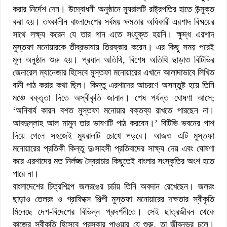
করার নির্দেশ দেন। উদ্বোধনী অনুষ্ঠানে ম্যুরালটি রাষ্ট্রপতির হাতে উন্মুক্ত
করা হয়। তৎকালীন বাংলাদেশের সর্বময় ক্ষমতার অধিকারী এরশাদ বিষ্ময়ের
সাথে লক্ষ্য করেন যে তার গান এতে সংযুক্ত হয়নি। ক্ষুদ্ধ এরশাদ
মুস্তফা মনোয়ারকে তীব্রভাষায় তিরষ্কার করেন। এর কিছু সময় পরেই
মূল অনুষ্ঠান শুরু হয়। প্রধান অতিথি, বিশেষ অতিথি ছাড়াও বিটিভির
জেনারেল ম্যানেজার হিসেবে মুস্তফা মনোয়ারের এখানে আলাদাভাবে লিখিত
বানী পাঠ করার কথা ছিল। কিন্তু এরশাদের আচরণে অসন্তুষ্ট হয়ে তিনি
মঞ্চে বক্তৃতা দিতে অস্বীকৃতি জানান। শেষ পর্যন্ত ঘোষণা আসে;
‘অনিবার্য কারন বশত মুস্তফা মনোয়ার বক্তব্য রাখতে পারছেন না।
আবদুল্লাহ আল মামুন তার ভাষণটি পাঠ করবেন।’ বিটিভি ভবনের পাশ
দিয়ে গেলে সহজেই ম্যুরালটি চোখে পড়বে। আজও এটি মুস্তফা
মনোয়ারের প্রতিকী কিন্তু দুঃসাহসী প্রতিবাদের সাক্ষ্য দেয় এবং ঘোষণা
করে এরশাদের মত নির্লজ্জ স্বৈরাচার কিছুতেই বাংলার সংস্কৃতির অংশ হতে
পারে না।
বাংলাদেশের চিত্রশিল্পে জলরঙের চর্চায় তিনি অবদান রেখেছেন। জলরং
ছাড়াও তেলরং ও গ্রাফিক্সে শিল্পী মুস্তফা মনোয়ারের দক্ষতার স্বীকৃতি
মিলেছে দেশ-বিদেশের বিভিন্ন প্রদর্শনীতে। সেই ছাত্রজীবন থেকে
কাজের স্বীকৃতি হিসেবে পুরস্কার পাওয়ার যে শুরু, তা জীবনভর চলে।