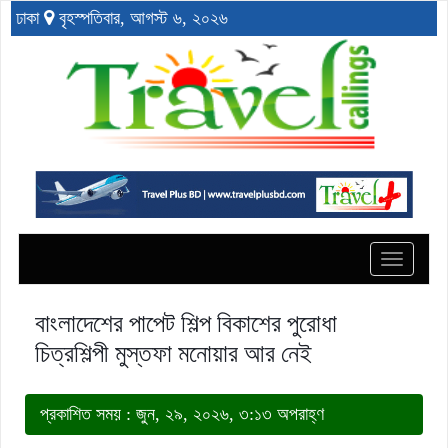
ঢাকা
বৃহস্পতিবার, আগস্ট ৬, ২০২৬
Toggle
navigat
বাংলাদেশের পাপেট শিল্প বিকাশের পুরোধা
চিত্রশিল্পী মুস্তফা মনোয়ার আর নেই
প্রকাশিত সময় : জুন, ২৯, ২০২৬, ৩:১৩ অপরাহ্ণ