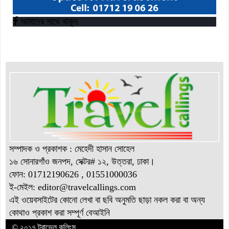
আমাদের সাথে থাকুন
সম্পাদক ও প্রকাশক : মেহেদী হাসান সোহেল
১৬ সোনারগাঁও জনপদ, সেক্টর# ১২, উত্তরা, ঢাকা।
ফোন: 01712190626 , 01551000036
ই-মেইল: editor@
travelcallings.com
এই ওয়েবসাইটের কোনো লেখা বা ছবি অনুমতি ছাড়া নকল করা বা অন্য
কোথাও প্রকাশ করা সম্পূর্ণ বেআইনি
© ২০১৭ ট্রাভেল কলিংস