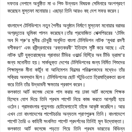
দফতর নেপালে অনুষ্ঠিত মা ও শিশু উন্নয়ন বিষয়ক সেমিনারে অংশগ্রহণ
করেছেন মুস্তফা মনোয়ার। এছাড়া তিনি আরও বহু দেশ সফর করেন।
বাংলাদেশ টেলিভিশনে নতুন শৈলীর অনুষ্ঠান নির্মাণে মুস্তফা মনোয়ার বরাবর
অগ্রদূতের ভূমিকা পালন করেছেন।তাঁর প্রযোজিত শেক্সপিয়রের ‘টেমিং
অব দি শ্রু’র মুনীর চৌধুরী অনূদিত বাংলা টেলিভিশন নাটক ‘মুখরা রমণী
বশীকরণ’ এবং রবীন্দ্রনাথের ‘রক্তকরবী’ ইতিহাস সৃষ্টি করে আছে। এই
নাটক দুটি যুক্তরাজ্যের গ্রানাডা টিভির ওয়ার্ল্ড হিস্ট্রি অব টিভি ড্রামা’র
জন্য মনোনীত হয়। সার্কভুক্ত দেশের টেলিভিশনের জন্য নির্মিত শিশুদের
শিক্ষামূলক মীনা কার্টুন বা আনিমেশন ফিল্মের পরিকল্পকদের মধ্যেও তাঁর
সক্রিয় অবস্থান ছিল। টেলিভিশনের ছোট স্টুডিওতে ত্রিমাত্রিকতা রচনা
করে তিনি তাঁর উদ্ভাবনী ক্ষমতার প্রকাশ করেন।
কলকাতা আর্ট কলেজ থেকে পাস করার পর ঢাকা আর্ট কলেজে শিক্ষক
হিসেবে যোগ দিয়ে তিনি প্রথম পাপেট নিয়ে কাজ করতে আগ্রহী হয়ে
ওঠেন। গ্রামবাংলার পুতুলনাচ ছোটবেলাতেই তাঁকে আকৃষ্ট করেছিল। আর
এখন তো বাংলাদেশের পাপেটচর্চার অন্যতম প্রাণপুরুষ তিনি। বাংলাদেশে
পাপেট তৈরি ও কাহিনী সংবলিত পাপেট প্রদর্শনের তিনিই মূল উদ্যোক্তা।
কলকাতা আর্ট কলেজে পড়তে গিয়ে তিনি প্রথম ভারতের বিভিন্ন