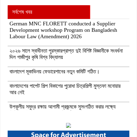
সর্বশেষ খবর
German MNC FLORETT conducted a Supplier
Development workshop Program on Bangladesh
Labour Law (Amendment) 2026
২০২৬ সালে স্বাধীনতা পুরস্কারপ্রাপ্ত দুই বিশিষ্ট বিজ্ঞানীকে সংবর্ধনা
দিল গাজীপুর কৃষি বিশ্ব বিদ্যালয়
বাংলাদেশ মূকাভিনয় ফেডারেশানের নতুন কমিটি গঠিত।
বাংলাদেশের পাপেট শিল্প বিকাশের পুরোধা চিত্রশিল্পী মুস্তফা মনোয়ার
আর নেই
উপকূলীয় সমুদ্র রক্ষায় আগামী প্রজন্মকে সুসংগঠিত করার লক্ষ্যে
ডিজিটাল ‘ইউথ ফর ওশান’ প্ল্যাটফর্ম’-এর সুচনা
“বাংলাদেশ ইনস্টিটিউট অব ট্যুরিজম অ্যান্ড হসপিটালিটি” তে ৬ মাস
মেয়াদী চারটি সার্টিফিকেট কোর্সে ভর্তি শুরু হয়েছে।