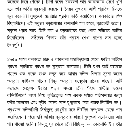
কলেজে নিয়ে গেলেন। শিল্পী রমেন চক্রবর্তী তাঁর আঁকাআঁকি দেখে খুশি
হয়ে তাঁর ভর্তির ব্যবস্থা করলেন। সৈয়দ মুজতবা আলী প্রতিভা চিনতে
ভুল করেননি।মুস্তফা মনোয়ার প্রথম ভর্তি হয়েছিলেন কলকাতার শিশু
বিদ্যাপীঠে। এই স্কুলে পড়াশোনার পাশাপাশি গান হতো, ব্রতচারী হতো।
স্কুলে পড়ার সময় তিনি বাবা ও বড়ভাইয়ের কাছ থেকে সঙ্গীতের তালিম
নিয়েছিলেন। সঙ্গীতের শিক্ষায় তাঁর প্রথম শেখা রাগের নাম হচ্ছে
জৈনপুরি।
১৯৫৯ সালে কলকাতা চারু ও কারুকলা মহাবিদ্যালয় থেকে ফাইন আর্টসে
প্রথম শ্রেণীতে প্রথম হন মুস্তফা মনোয়ার। তিনি যখন আর্ট কলেজে
পড়তে শুরু করেন তখন নতুন করে আবার সঙ্গীত শিক্ষার সূচনা করেন
ওস্তাদ ফাইয়াজ খানের শিষ্য ওস্তাদ সন্তোষ রায়ের কাছে। আর্ট
কলেজে সেকেন্ড ইয়ারে পড়ার সময়ে তিনি ‘হিজ মাস্টার ভয়েস
কম্পিটিশনে’ অংশ নিয়ে কৃতিত্বের সঙ্গে একক সঙ্গীত পরিবেশনার জন্য
বশীর আহমেদ এবং সুবীর সেনের সঙ্গে যুগ্মভাবে সেরা গায়ক নির্বাচিত হন।
প্রখ্যাত সঙ্গীতশিল্পী নির্মলেন্দু চৌধুরীর দলে দীর্ঘদিন সম্পৃক্ত থেকে গান
করেছিলেন। পরে ছবি আঁকার ব্যস্ততার কারণে মুস্তফা মনোয়ারের আর
গান গাওয়া হয়নি। কিন্তু সুর থেকে তিনি বিচ্ছিন্ন নন কোনোদিনই। তাঁর