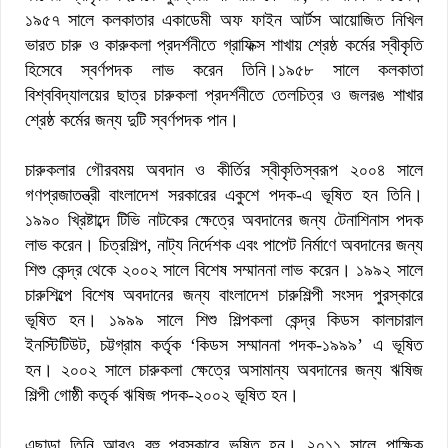
১৯৫৭ সালে কলকাতার একাডেমী অফ ফাইন আর্টস আয়োজিত নিখিল
ভারত চারু ও কারুকলা প্রদর্শনীতে গ্রাফিক্স শাখায় শ্রেষ্ঠ কর্মের স্বীকৃতি
হিসেবে স্বর্ণপদক লাভ করেন তিনি।১৯৫৮ সালে কলকাতা
বিশ্ববিদ্যালয়ের ছাত্র চারুকলা প্রদর্শনীতে তেলচিত্র ও জলরঙ শাখার
শ্রেষ্ঠ কর্মের জন্য দুটি স্বর্ণপদক পান।
চারুকলার গৌরবময় অবদান ও কীর্তির স্বীকৃতিস্বরূপ ২০০৪ সালে
গণপ্রজাতন্ত্রী বাংলাদেশ সরকারের একুশে পদক-এ ভূষিত হন তিনি।
১৯৯০ খ্রিষ্টাব্দে টিভি নাটকের ক্ষেত্রে অবদানের জন্য টেনাশিনাস পদক
লাভ করেন। চিত্রশিল্প, নাট্য নির্দেশক এবং পাপেট নির্মাণে অবদানের জন্য
শিশু কেন্দ্র থেকে ২০০২ সালে বিশেষ সম্মাননা লাভ করেন। ১৯৯২ সালে
চারুশিল্পে বিশেষ অবদানের জন্য বাংলাদেশ চারুশিল্পী সংসদ পুরস্কারে
ভূষিত হন। ১৯৯৯ সালে শিশু শিল্পকলা কেন্দ্র কিডস কালচারাল
ইনস্টিটিউট, চট্টগ্রাম কর্তৃক ‘কিডস সম্মাননা পদক-১৯৯৯’ এ ভূষিত
হন। ২০০২ সালে চারুকলা ক্ষেত্রে অসামান্য অবদানের জন্য ঋষিজ
শিল্পী গোষ্ঠী কতৃর্ক ঋষিজ পদক-২০০২ ভূষিত হন।
এছাড়া তিনি আরও বহু পুরস্কারে ভূষিত হন। ২০১১ সালে পাক্ষিক