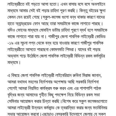
লাইব্রেরীতে বই পড়তে আসা হতো। এখন বাসায় বসে বসে অনলাইনে
মাধ্যমে আমার সেই বই পড়ার চাহিদা পূরণ করছি। কিন্তু বইয়ের ক্ষুদা
কেমন যেন রয়েই গেছে।স্কুল-কলেজ গুলো বন্ধ থাকার কারণে যাদের
হাতে অ্যান্ড্রয়েড ফোন আছে তারা সময়টাকে কাজে লাগাতে পারছে।
যদিও ফোনের মাধ্যমে মোবাইল ডাটায় চাহিদা পূরণে ব্যর্থ হলে সময়টাকে
কাজে লাগাতে পারা যায় না। গাজীপুর জেলা পাবলিক লাইব্রেরী কোভিড
-১৯ এর সূচনা লগ্ন থেকে বন্ধ হয়ে যাওয়ার কারণে গাজীপুর পাবলিক
লাইব্রেরীতে আসতে পারছেনা কোমলমতি শিশুরা। যাদের বই পড়ার
অভ্যাস গড়ে উঠেছিল জেলা পাবলিক লাইব্রেরী বিভিন্ন রকম কর্মসূচির
মাধ্যমে।
এ বিষয়ে জেলা পাবলিক লাইব্রেরী লাইবেরিয়ান রুবিনা মিরাজ জানান,
আমরা যথাযথ মহলের নির্দেশনার অপেক্ষায় আছি সরকারি নির্দেশনা
পেলেই আমরা নিয়মিত কার্যক্রম শুরু করব এবং এর পাশাপাশি পাঠক
বৃদ্ধির জন্য আমাদের গৃহীত কিছু পদক্ষেপ নিয়ে বিভিন্ন রকম সভা
সেমিনার আয়োজন করার চিন্তা করছি।বিশেষ করে স্কুল কলেজগুলোতে
আমরা লাইব্রেরী উন্নয়ন কর্মকান্ড কে ত্বরান্বিত করার জন্য মতবিনিময়
সভার আয়োজন করবো।এছাড়াও বেসরকারি উদ্যোগে জেলায় যে সকল