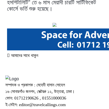
হসপিটালিটি” তে ৬ মাস মেয়াদী চারটি সার্টিফিকেট
কোর্সে ভর্তি শুরু হয়েছে।
আমাদের সাথে থাকুন
সম্পাদক ও প্রকাশক : মেহেদী হাসান সোহেল
১৬ সোনারগাঁও জনপদ, সেক্টর# ১২, উত্তরা, ঢাকা।
ফোন: 01712190626 , 01551000036
ই-মেইল: editor@
travelcallings.com