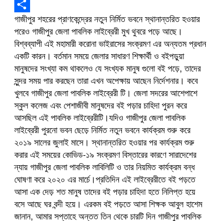
Viber
গাজীপুর শহরের প্রাণকেন্দ্রের নতুন নির্মিত ভবনে স্থানান্তরিত হওয়ার
Share
পরেও গাজীপুর জেলা পাবলিক লাইব্রেরী মুখ থুবরে পড়ে আছে।
বিশ্বব্যাপী এই মহামারী করোনা ভাইরাসের সংক্রমণ এর অন্যতম প্রধান
একটি কারন। বর্তমান সময়ে জেলার সাধারণ শিক্ষার্থী ও বইপড়ুয়া
মানুষদের সংখ্যা কম থাকলেও যে সংখ্যক মানুষ গুলো বই পড়ে, তাদের
সুন্দর সময় পার করছেন তারা এখন অপেক্ষায় আছেন নির্দেশনার। কবে
খুলবে গাজীপুর জেলা পাবলিক লাইব্রেরী টি। জেলা সদরের আশেপাশে
স্কুল কলেজ এবং পেশাজীবী মানুষদের বই পড়ার চাহিদা পুরন করে
আসছিল এই পাবলিক লাইব্রেরীটি।যদিও গাজীপুর জেলা পাবলিক
লাইব্রেরী পুরনো ভবন ছেড়ে নির্মিত নতুন ভবনে কার্যক্রম শুরু করে
২০১৯ সালের জুলাই মাসে। স্থানান্তরিত হওয়ার পর কার্যক্রম শুরু
করার এই সময়ের কোভিড-১৯ সংক্রমণ বিস্তারের কারণে সারাদেশের
ন্যায় গাজীপুর জেলা পাবলিক লাবিলিটি ও তার নিয়মিত কার্যক্রম বন্ধ
ঘোষণা করে ২০২০ এর মার্চে।প্রতিদিন এই লাইব্রেরীতে বই পড়তে
আসা এক দেড় শত মানুষ তাদের বই পড়ার চাহিদা হতে নিলিপ্ত হয়ে
বসে আছে ঘর বন্দী হয়ে। এরকম বই পড়তে আসা শিক্ষক আবুল হাশেম
জানান, আমার সপ্তাহে অন্তত তিন থেকে চারটি দিন গাজীপুর পাবলিক