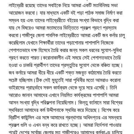
লাইব্রেরী রয়েছে তাদের সবাইকে নিয়ে আমরা একটি মতবিনিময় সভা
আয়োজন করবো। যার মাধ্যমে একটি বই পড়া পাঠক সমাজ নির্মাণ করা
সম্ভব হয় এবং তাদের লাইব্রেরীতে বইয়ের সংখ্যা কিভাবে বৃদ্ধি করা
যায় সে বিষয়েও আমরা মতামতের ভিত্তিতে প্রকল্প গ্রহণ প্রস্তাব
করবো।গাজীপুর জেলা পাবলিক লাইব্রেরীতে আমরা একটি জব কর্নার চালু
করেছিলাম যেখানে শিক্ষার্থীরা তাদের পড়াশোনার পাশাপাশি নিজেকে
পেশাগতভাবে দক্ষ হিসেবে তৈরি করার জন্য সকল ধরনের সুযোগ-সুবিধা
গ্রহণ করতে পারত।করোনাকালীন এই সময়ে সেই পেশাগতভাবে তৈরি
হওয়া ও চাকরি প্রার্থীগণ তাদের প্রস্তুতির সুযোগ থেকে বঞ্চিত হচ্ছে।
জব কর্নারে আমরা ধীরে ধীরে একটি শক্ত মজবুত কাঠামোর তৈরি করতে
সচেষ্ট হচ্ছিলাম।ঠিক সেই মুহূর্তেই সারা পৃথিবীর মতো আমরাও করোনা
ভাইরাসের প্রাদুর্ভাবে সকল কার্যক্রম থেকে দূরে সরে এসেছি। তিনি
আরোও জানান আমাদের এখানে নিয়মিত কার্যক্রমের পাশাপাশি আমরা
আসন সংখ্যা বৃদ্ধি পরিকল্পনা নিয়েছিলাম। কিন্তু বর্তমানে সারা বিশ্বের
স্থবিরতা আমাদের কর্ম উদ্দীপনাকে স্থবির করে দিয়েছে। বিশেষ করে
ব্রিটিশ কাউন্সিল এর সঙ্গে আমাদের গ্রন্থাগার অধিদপ্তর এর সমন্বয়ে
প্রকল্প গুলি ও এখন বন্ধ করে রাখতে হচ্ছে। আমরা নির্দেশনা পাওয়ার
পরেই দেশের সর্বোচ্চ জেলার মত গাজীপুরেও আমাদের কর্মকাণ্ড চালিয়ে