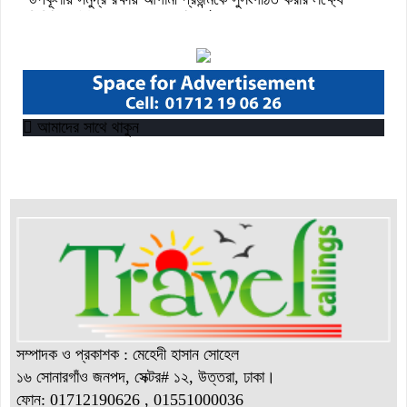
ডিজিটাল ‘ইউথ ফর ওশান’ প্ল্যাটফর্ম’-এর সুচনা
“বাংলাদেশ ইনস্টিটিউট অব ট্যুরিজম অ্যান্ড হসপিটালিটি” তে ৬ মাস
মেয়াদী চারটি সার্টিফিকেট কোর্সে ভর্তি শুরু হয়েছে।
আমাদের সাথে থাকুন
সম্পাদক ও প্রকাশক : মেহেদী হাসান সোহেল
১৬ সোনারগাঁও জনপদ, সেক্টর# ১২, উত্তরা, ঢাকা।
ফোন: 01712190626 , 01551000036