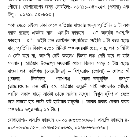
পৌছে। যোগাযোগের জন্য মোবাইল:- ০১৭১১-৩৪৯২৫৭ (পনামা) এবং
টিপু :- ০১৭১১-৩৪৮৮১৩।
লঞ্চে যেতে চাইলে ঢাকা থেকে হাতিয়ায় যাওয়ার জন্য প্রতিদিন ১ টা লঞ্চ
বরাদ্দ রয়েছে একটার নাম “এম.ভি ফারহান – ৩” অন্যটা “এম.ভি
ফারহান – ৪”। দুইটা লঞ্চ রোটেশন পদ্ধতিতে ডেইলি ১ টা করে ছেড়ে
যায়, প্রতিদিন বিকাল ৫.৩০ মিনিটে লঞ্চ সদরঘাট ছেড়ে যায়, লঞ্চ ১ মিনিট
ও লেট করে না, আপনি দেরি করলেও কিন্ত লঞ্চ দেরি করে না তাই
সাবধান। হাতিয়ার উদ্দেশ্যে সদরঘাট থেকে বিকেল সাড়ে ৫ টায় ছেড়ে
যাওয়া লঞ্চ কালিগঞ্জ (মেহেন্দীগঞ্জ) – বিশ্বরোড (ভোলা) – দৌলত খাঁ
(ভোলা) – মির্জাকালু – শরাশগঞ্জ – ভোলা তজুমুদ্দিন – মনপুরা
(রামনেওয়াজ লঞ্চ ঘাট) হয়ে হাতিয়ার তমুরদ্দী ঘাটে সাধারণত পৌঁছায়
পরদিন সকাল সাড়ে সাতটা থেকে নয়টার মধ্যে। নিঝুম দ্বীপ এ যেতে
হলে নামতে হবে লাস্ট ঘাট হাতিয়ার তমুরদ্দী । আবার ঢাকায় ফেরত যাবার
লঞ্চ ছাড়ে দুপুর সাড়ে ১২ টায়।
যোগাযোগঃ- এম.ভি ফারহান ৩- ০১৭৮৫৬৩০৩৬৬। এম.ভি ফারহান ৪-
০১৭৮৫৬৩০৩৬৮, ০১৭৮৫৬৩০৩৬৯, ০১৭৮৫৬৩০৩৭০।