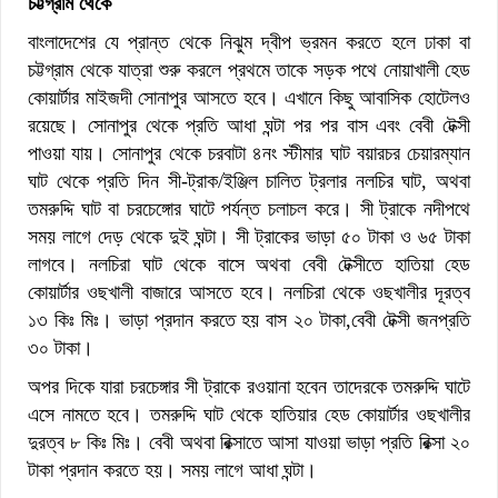
চট্টগ্রাম থেকে
বাংলাদেশের যে প্রান্ত থেকে নিঝুম দ্বীপ ভ্রমন করতে হলে ঢাকা বা
চট্টগ্রাম থেকে যাত্রা শুরু করলে প্রথমে তাকে সড়ক পথে নোয়াখালী হেড
কোয়ার্টার মাইজদী সোনাপুর আসতে হবে। এখানে কিছু আবাসিক হোটেলও
রয়েছে। সোনাপুর থেকে প্রতি আধা ঘন্টা পর পর বাস এবং বেবী টেক্সী
পাওয়া যায়। সোনাপুর থেকে চরবাটা ৪নং স্টীমার ঘাট বয়ারচর চেয়ারম্যান
ঘাট থেকে প্রতি দিন সী-ট্রাক/ইঞ্জিল চালিত ট্রলার নলচির ঘাট, অথবা
তমরুদ্দি ঘাট বা চরচেঙ্গোর ঘাটে পর্যন্ত চলাচল করে। সী ট্রাকে নদীপথে
সময় লাগে দেড় থেকে দুই ঘন্টা। সী ট্রাকের ভাড়া ৫০ টাকা ও ৬৫ টাকা
লাগবে। নলচিরা ঘাট থেকে বাসে অথবা বেবী টেক্সীতে হাতিয়া হেড
কোয়ার্টার ওছখালী বাজারে আসতে হবে। নলচিরা থেকে ওছখালীর দূরত্ব
১৩ কিঃ মিঃ। ভাড়া প্রদান করতে হয় বাস ২০ টাকা,বেবী টেক্সী জনপ্রতি
৩০ টাকা।
অপর দিকে যারা চরচেঙ্গার সী ট্রাকে রওয়ানা হবেন তাদেরকে তমরুদ্দি ঘাটে
এসে নামতে হবে। তমরুদ্দি ঘাট থেকে হাতিয়ার হেড কোয়ার্টার ওছখালীর
দুরত্ব ৮ কিঃ মিঃ। বেবী অথবা রিক্সাতে আসা যাওয়া ভাড়া প্রতি রিক্সা ২০
টাকা প্রদান করতে হয়। সময় লাগে আধা ঘন্টা।