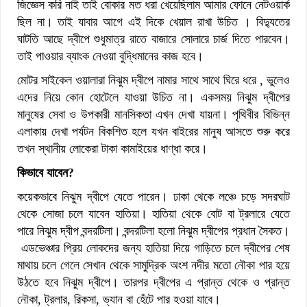
জিজ্ঞেস করি নাই তাই বোকার মত ধরা খেয়েছিলাম আমার ফোনে নেটওয়ার্ক
ছিল না। তাই যাবার আগে এই দিকে খেয়াল রাখা উচিত । বিদ্যুতের
ঘাটতি আছে দ্বীপে শুধুমাত্র রাতে বাজারে সোলারে চার্জ দিতে পারবেন।
তাই পাওয়ার ব্যাংক নেওয়া বুদ্ধিমানের কাজ হবে।
মোটর সাইকেল ওয়ালারা নিঝুম দ্বীপে নামার সাথে সাথে ঘিরে ধরে , ভুলেও
এদের নিয়ে কোন হোটেলে যাওয়া উচিত না। একসময় নিঝুম দ্বীপের
মানুষের সেবা ও উপকারী মানসিকতা এখন দেখা যায়না। পৃথিবীর বিভিন্ন
এলাকায় দেখা পর্যটন বিকশিত হলে যখন বাইরের মানুষ আসতে শুরু করে
তখন স্থানীয় লোকেরা টাকা কামাইয়ের ধাণ্ধা করে।
কিভাবে যাবেন?
কয়েকভাবে নিঝুম দ্বীপে যেতে পারেন। ঢাকা থেকে লঞ্চে চড়ে সদরঘাট
থেকে সোজা চলে যাবেন হাতিয়া। হাতিয়া থেকে বোট বা ট্রলারে যেতে
পারে নিঝুম দ্বীপ বন্দরটিলা। বন্দরটিলা হলো নিঝুম দ্বীপের প্রধান সৈকত।
এডভেঞ্চার প্রিয় লোকদের জন্য হাতিয়া দিয়ে গাড়িতে চলে দ্বীপের শেষ
মাথায় চলে গেলে সেখান থেকে সামুদ্রিক অংশ নদীর মতো নৌকা পার হয়ে
উঠতে হবে নিঝুম দ্বীপে। তারপর দ্বীপের এ প্রান্ত থেকে ও প্রান্ত
নৌকা, ট্রলার, রিকসা, ভ্যান বা হেঁটে পার হওয়া যাবে।