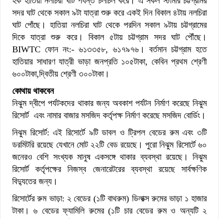
হক হাতিয়া নলচিরা ঘাট পর্যন্ত চলাচল করে। এ সকল স্টীমার চট্টগ্রামর
সদর ঘাট থেকে সকাল ৯টা যাত্রা শুরু করে একই দিন বিকাল ৪টায় নলচিরা
ঘাট পোঁছে। হাতিয়া নলচিরা ঘাট থেকে পরদিন সকাল ৯টায় চট্টগ্রামের
দিকে যাত্রা শুরু করে। বিকাল ৫টায় চট্টগ্রাম সদর ঘাট পৌঁছে।
BIWTC ফোন নং:- ৬১৩৩৫৮, ৬১৭৯৭৬। বর্তমান চট্টগ্রাম হতে
হাতিয়ার সাধারণ যাত্রী ভাড়া জনপ্রতি ১০৫টাকা, কেবিন প্রথম শ্রেণী
৬০০টাকা,দ্বিতীয় শ্রেণী ৩০০টাকা।
কোথায় থাকবেন
নিঝুম দ্বীপে পর্যটকদের থাকার জন্য অবকাশ পর্যটন নির্মাণ করেছে নিঝুম
রিসোর্ট এবং নামার বাজার মসজিদ কর্তৃপক্ষ নির্মাণ করেছে মসজিদ বোর্ডিং।
নিঝুম রিসোর্ট: এই রিসোর্টে ৯টি ডাবল ও ট্রিপল বেডের রুম এবং ৩টি
ডরমিটরি রয়েছে যেখানে মোট ২২টি বেড রয়েছে। পুরো নিঝুম রিসোর্টে ৬০
জনেরও বেশি সংখ্যক মানুষ একসঙ্গে থাকার ব্যবস্থা রয়েছে। নিঝুম
রিসোর্ট কর্তৃপক্ষের নিজস্ব জেনারেটরের ব্যবস্থা রয়েছে সার্বক্ষণিক
বিদ্যুতের জন্য।
রিসোর্টের রুম ভাড়া: ২ বেডের (১টি বাথরুম) ডিলাক্স রুমের ভাড়া ১ হাজার
টাকা। ৬ বেডের ফ্যামিলি রুমের (১টি চার বেডের রুম ও অন্যটি ২