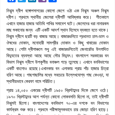
নিঝুম দ্বীপ বঙ্গোপসাগরের কোলো জেগে ওঠা এক নিঝুম অঞ্চল নিঝুম
দ্বীপ। প্রথমে স্থানীয় জেলেরা দ্বীপটি আবিষ্কার করে। শীতকালে
এখানে হাজার হাজার অতিথি পাখির সমাবেশ ঘটে। জেলেদের ধরা নানারকম
মাছ শুকানোর জন্য এটি একটি আদর্শ স্থান হিসেবে ব্যবহুত হতে থাকে।
নিঝুম দ্বীপে ছয়টি বড় বাজার আছে। বাজারগুলিতে প্রধানত চাল-ডাল ও
ঔষধের দোকান, মনোহারী সামগ্রীর দোকান ও কিছু খাবারের দোকান
আছে। গোটা দ্বীপাঞ্চলে শুধু এই বাজারগুলিতেই জেনারেটর উৎপাদিত
বিদ্যুতের ব্যবস্থা আছে আছে সৌর বিদ্যুৎ। বাংলাদেশ সরকারের বন
বিভাগ নিঝুম দ্বীপে উপকূলীয় বনাঞ্চল গড়ে তুলেছে। এখানে বনবিভাগের
একটি বাংলোও রয়েছে।এখানকার বন এলাকায় প্রায় পাঁচ হাজার চিত্রা
হরিণ আছে। গাছগাছালির মধ্যে সবচেয়ে উল্লেখযোগ্য গাছ কেওড়া, যা
স্থানীয়ভাবে কেরফা নামে পরিচিত।
প্রায় ১৪,০৫০ একরের দ্বীপটি ১৯৫০ খ্রিস্টাব্দের দিকে জেগে ওঠে।
১৯৭০ খ্রিস্টাব্দের আগ পর্যন্ত কোনো লোকবসতি ছিলো না, তাই দ্বীপটি
নিঝুমই ছিলো। বাংলাদেশের বনবিভাগ ৭০-এর দশকে বন বিভাগের
কার্যক্রম শুরু করে। প্রথমে পরীক্ষামূলকভাবে চার জোড়া হরিণ ছাড়ে।