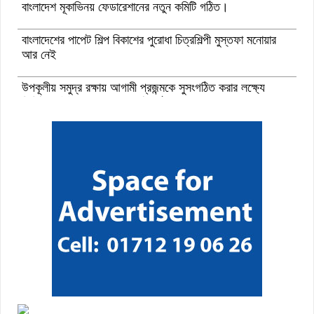
বাংলাদেশ মূকাভিনয় ফেডারেশানের নতুন কমিটি গঠিত।
বাংলাদেশের পাপেট শিল্প বিকাশের পুরোধা চিত্রশিল্পী মুস্তফা মনোয়ার
আর নেই
উপকূলীয় সমুদ্র রক্ষায় আগামী প্রজন্মকে সুসংগঠিত করার লক্ষ্যে
ডিজিটাল ‘ইউথ ফর ওশান’ প্ল্যাটফর্ম’-এর সুচনা
“বাংলাদেশ ইনস্টিটিউট অব ট্যুরিজম অ্যান্ড হসপিটালিটি” তে ৬ মাস
মেয়াদী চারটি সার্টিফিকেট কোর্সে ভর্তি শুরু হয়েছে।