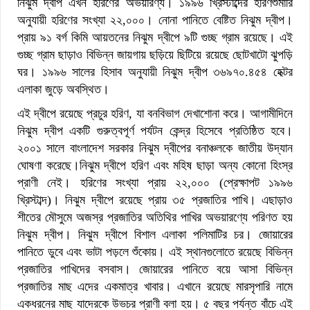
নিঝুম দ্বীপ এখন হরিণের অভয়ারণ্য। ১৯৯৬ খ্রিস্টাব্দের হরিণশুমারি
অনুযায়ী হরিণের সংখ্যা ২২,০০০। নোনা পানিতে বেষ্টিত নিঝুম দ্বীপ।
প্রায় ৯১ বর্গ কিমি আয়তনের নিঝুম দ্বীপে ৯টি গুচ্ছ গ্রাম রয়েছে। এই
গুচ্ছ গ্রাম ছাড়াও বিভিন্ন জায়গায় ছড়িয়ে ছিটিয়ে রয়েছে ছোটখাটো ঝুপড়ি
ঘর। ১৯৯৬ সালের হিসাব অনুযায়ী নিঝুম দ্বীপ ৩৬৯৭০.৪৫৪ হেক্টর
এলাকা জুড়ে অবস্থিত।
এই দ্বীপে রয়েছে প্রচুর হরিণ, যা বনবিভাগ দেখাশোনা করে। আগামীদিনে
নিঝুম দ্বীপ একটি গুরুত্বপূর্ণ পর্যটন কেন্দ্র হিসেবে প্রতিষ্ঠিত হবে।
২০০১ সালে বাংলাদেশ সরকার নিঝুম দ্বীপের বনাঞ্চলকে জাতীয় উদ্যান
ঘোষণা করেছে।নিঝুম দ্বীপে হরিণ এবং মহিষ ছাড়া অন্য কোনো হিংস্র
প্রাণী নেই। হরিণের সংখ্যা প্রায় ২২,০০০ (প্রেক্ষাপট ১৯৯৬
খ্রিস্টাব্দ)। নিঝুম দ্বীপে রয়েছে প্রায় ৩৫ প্রজাতির পাখি। এছাড়াও
শীতের মৌসুমে অজস্র প্রজাতির অতিথির পাখির অভয়ারণ্যে পরিণত হয়
নিঝুম দ্বীপ। নিঝুম দ্বীপে বিশাল এলাকা পলিমাটির চর। জোয়ারের
পানিতে ডুবে এবং ভাটা পড়লে শুঁকোয়। এই স্থানগুলোতে রয়েছে বিভিন্ন
প্রজাতির পাখিদের বসবাস। জোয়ারের পানিতে বয়ে আসা বিভিন্ন
প্রজাতির মাছ এদের একমাত্র খাবার। এখানে রয়েছে মারসৃপারি নামে
একধরনের মাছ যাদেরকে উভচর প্রাণী বলা হয়। ৫ বছর পর্যন্ত বাঁচে এই