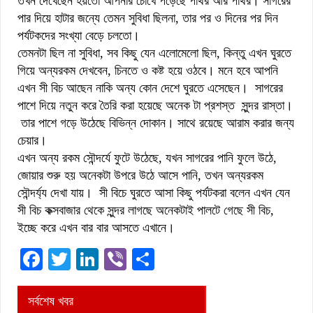
তখন দেখেছেন হয়তো আপনার চোখে পড়েছে পাথর আর পাথর। সাগরের
পার দিয়ে হাটার জন্যে তেমন সুবিধা ছিলনা, তার পর ও দিনের পর দিন
পর্যটকদের সংখ্যা বেড়ে চলতো।
তেমনটা ছিল না সুবিধা, সব কিছু যেন এলোমেলো ছিল, কিন্তু এখন ঘুরতে
গিয়ে অন্যরকম দেখবেন, চিনতে ও কষ্ট হয়ে ওঠবে। মনে হবে আপনি
এখন সী বিচ আছেন নাকি অন্য কোন দেশে ঘুরতে এসেছেন। সাগরের
পাশে দিয়ে নতুন করে তৈরি করা হয়েছে অনেক টা প্রশস্ত সুন্দর রাস্তা।
তার পাশে গড়ে উঠেছে বিভিন্ন দোকান। সাথে রয়েছে আরাম করার জন্য
চেয়ার।
এখন অন্য রকম সৌন্দর্যে ফুটে উঠেছে, যখন সাগরের পানি ফুলে উঠে,
জোয়ার শুরু হয় অনেকটা উপরে উঠে আসে পানি, তখন অন্যরকম
সৌন্দর্য্য দেখা যায়। সী বিচে ঘুরতে আসা কিছু পর্যটকরা বলেন এখন যেন
সী বিচ কক্সবাজার থেকে সুন্দর লাগছে অনেকটাই পালটে গেছে সী বিচ,
ইচ্ছে করে এখন বার বার আসতে এখানে।
Facebook
Twitter
LinkedIn
Viber
Share
সর্বশেষ খবর