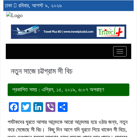
ঢাকা
রবিবার, আগস্ট ৯, ২০২৬
Toggle
navigat
নতুন সাজে চট্টগ্রাম সী বিচ
প্রকাশিত সময় : এপ্রিল, ১৫, ২০১৯, ৬:০৭ অপরাহ্ণ
Facebook
Twitter
LinkedIn
Viber
Share
পর্যটকদের ঘুরতে আসার আনন্দকে আরো আনন্দময় হয়ে ওঠার জন্য, নতুন
করে সেজেছে সী বিচ। কিছু দিন আগে যদি ঘুরতে গিয়ে থাকেন সী বিচে,