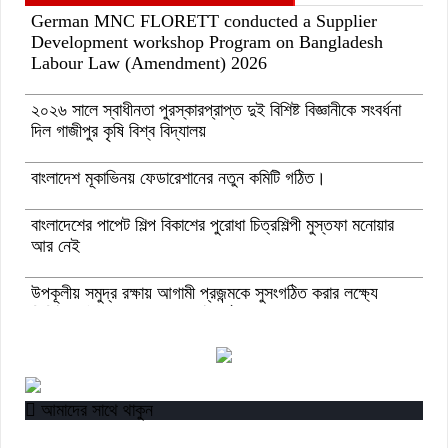
German MNC FLORETT conducted a Supplier
Development workshop Program on Bangladesh
Labour Law (Amendment) 2026
২০২৬ সালে স্বাধীনতা পুরস্কারপ্রাপ্ত দুই বিশিষ্ট বিজ্ঞানীকে সংবর্ধনা
দিল গাজীপুর কৃষি বিশ্ব বিদ্যালয়
বাংলাদেশ মূকাভিনয় ফেডারেশানের নতুন কমিটি গঠিত।
বাংলাদেশের পাপেট শিল্প বিকাশের পুরোধা চিত্রশিল্পী মুস্তফা মনোয়ার
আর নেই
উপকূলীয় সমুদ্র রক্ষায় আগামী প্রজন্মকে সুসংগঠিত করার লক্ষ্যে
ডিজিটাল ‘ইউথ ফর ওশান’ প্ল্যাটফর্ম’-এর সুচনা
“বাংলাদেশ ইনস্টিটিউট অব ট্যুরিজম অ্যান্ড হসপিটালিটি” তে ৬ মাস
মেয়াদী চারটি সার্টিফিকেট কোর্সে ভর্তি শুরু হয়েছে।
আমাদের সাথে থাকুন