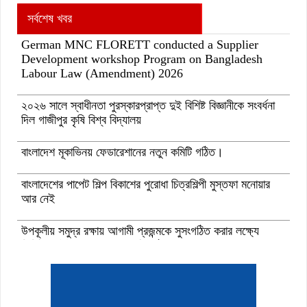
সর্বশেষ খবর
German MNC FLORETT conducted a Supplier
Development workshop Program on Bangladesh
Labour Law (Amendment) 2026
২০২৬ সালে স্বাধীনতা পুরস্কারপ্রাপ্ত দুই বিশিষ্ট বিজ্ঞানীকে সংবর্ধনা
দিল গাজীপুর কৃষি বিশ্ব বিদ্যালয়
বাংলাদেশ মূকাভিনয় ফেডারেশানের নতুন কমিটি গঠিত।
বাংলাদেশের পাপেট শিল্প বিকাশের পুরোধা চিত্রশিল্পী মুস্তফা মনোয়ার
আর নেই
উপকূলীয় সমুদ্র রক্ষায় আগামী প্রজন্মকে সুসংগঠিত করার লক্ষ্যে
ডিজিটাল ‘ইউথ ফর ওশান’ প্ল্যাটফর্ম’-এর সুচনা
“বাংলাদেশ ইনস্টিটিউট অব ট্যুরিজম অ্যান্ড হসপিটালিটি” তে ৬ মাস
মেয়াদী চারটি সার্টিফিকেট কোর্সে ভর্তি শুরু হয়েছে।