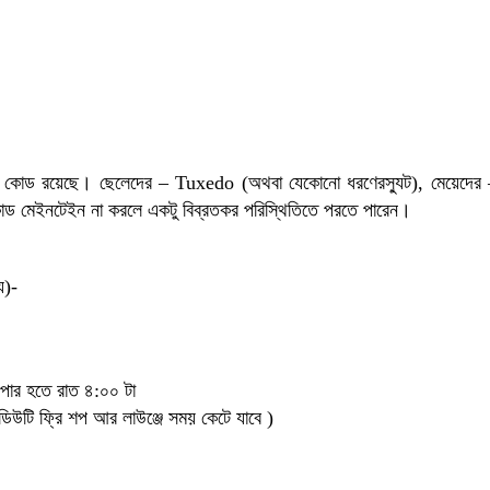
 ড্রেস কোড রয়েছে। ছেলেদের – Tuxedo (অথবা যেকোনো ধরণেরস্যুট), মেয়েদের
েস কোড মেইনটেইন না করলে একটু বিব্রতকর পরিস্থিতিতে পরতে পারেন।
য)-
ন পার হতে রাত ৪:০০ টা
(ডিউটি ফ্রি শপ আর লাউঞ্জে সময় কেটে যাবে )