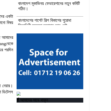
বাংলাদেশ মূকাভিনয় ফেডারেশানের নতুন কমিটি
গঠিত।
দের একটা
বাংলাদেশের পাপেট শিল্প বিকাশের পুরোধা
কোনো বিষয়
চিত্রশিল্পী মুস্তফা মনোয়ার আর নেই
উপকূলীয় সমুদ্র রক্ষায় আগামী প্রজন্মকে
ো আমাদের
সুসংগঠিত করার লক্ষ্যে ডিজিটাল ‘ইউথ ফর
langথেকে
ওশান’ প্ল্যাটফর্ম’-এর সুচনা
 এর পরদিন
“বাংলাদেশ ইনস্টিটিউট অব ট্যুরিজম অ্যান্ড
হসপিটালিটি” তে ৬ মাস মেয়াদী চারটি
সার্টিফিকেট কোর্সে ভর্তি শুরু হয়েছে।
তা নেয়ার।
রো ডিটেলস
আমাদের সাথে থাকুন