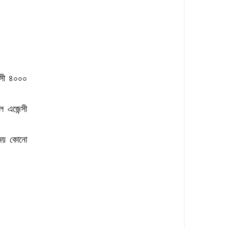
্সী ৪০০০
ল এজেন্সী
সময় কোনো