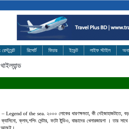
েস্টুরেন্ট
রিসোর্ট
ফিচার
ইভেন্ট
লাইফ স্টাইল
অনা
থাইল্যান্ড
– Legend of the sea. ২০০০ লোকের ধারণক্ষমতা, কী নেইজাহাজটাতে, বড় 
ক্যাসিনো, ক্লাব,শপিং সেন্টার, ফটো ষ্টুডিও, বাচ্চাদের খেলারজায়গা । তার সাথ
 তো আছেই।