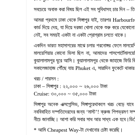
সবচেয়ে অবাক করা বিষয় ছিল এই সব সুবিধাসহ চার দিন – ত
আমরা প্রথমে ঢাকা থেকে সিঙ্গাপুর যাই, তারপর Harbourf
কার্ড দিয়ে দেয়, যা দিয়ে দরজা খোলা থেকে শুরু করে যেকো
নেই, সব সময়ই একটা না একটা প্রোগ্রাম চলতে থাকে।
একদিন ভারত মহাসাগরের মাঝে চলার পরনোঙ্গর ফেলে মাল
মালয়েশিয়ার কোনো ভিসা ছিল না, আমাদের পাসপোর্টেমাল
কুয়ালালামপুর ঘুরে আসি। কুয়ালালামপুর থেকে জাহাজে ফিরি
সকালেজাহাজ পৌঁছে যায় Phuket এ, সারাদিন ফুকেটে থাকার পর
খরচ / পারসন :
ঢাকা – সিঙ্গাপুর : ২২,০০০ ~ ২৬,০০০ টাকা
Cruise: ৩০,০০০ ~ ৩৫,০০০ টাকা
সিঙ্গাপুর অনেক এক্সপেন্সিভ, সিঙ্গাপুরেথাকলে খরচ বেড়ে 
নববিবাহিত দম্পতিদেরদের জন্য ‘মাস্ট’! ক্রুজ শিপভ্রমণ 
নীচে জানাচ্ছি। আশা করি সবার সাধ আর সাধ্য এক হবে।ডিট
* আমি Cheapest Way-টা দেখানোর চেষ্টা করেছি।