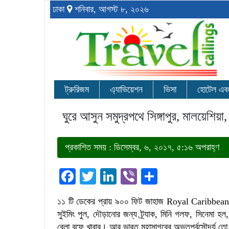
ঢাকা
শনিবার, আগস্ট ৮, ২০২৬
ট্রুরিজম
এ্যাভিয়েশন
ভিসা
হোটেল এবং র
ঘুরে আসুন সমুদ্রপথে সিঙ্গাপুর, মালয়েশিয়া, 
প্রকাশিত সময় : ডিসেম্বর, ৬, ২০১৭, ৫:১৬ অপরাহ্ণ
Facebook
Twitter
LinkedIn
Viber
Share
১১ টি ডেকের প্রায় ৯০০ ফিট জাহাজ Royal Caribbean 
সুইমিং পুল, দৌড়ানোর জন্য ট্র্যাক, মিনি গলফ, সিনেমা হল, 
বেলা বুফে খাবার। আর ভারত মহাসাগরের অভূতপূর্বসৌন্দর্য