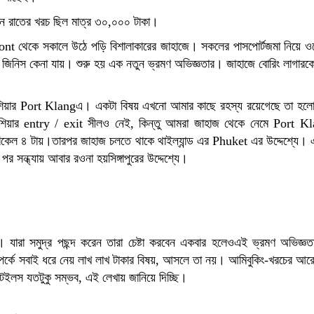
িন রাতের খরচ ছিল মাত্র ৩০,০০০ টাকা।
ront থেকে সকালে উঠে পড়ি বিশালাকারের জাহাজে। সকলের পাসপোর্টজমা নিয়ে ও
নো জিনিস কেনা যায়। শুরু হয় এক নতুন ভ্রমণ অভিজ্ঞতার। জাহাজে বোরিং লাগার
য়েশিয়ার Port Klangএ। একটা বিষয় এখনো আমার কাছে রহস্য রয়েগেছে তা হল
য়েশিয়ার entry / exit সীলও নেই, কিন্তু আমরা জাহাজ থেকে নেমে Port K
 বিকেল ৪ টায়।তারপর জাহাজ চলতে থাকে থাইল্যান্ড এর Phuket এর উদ্দেশ্যে।
 সন্ধ্যায় আবার রওনা হয়সিঙ্গাপুরের উদ্দেশ্যে।
যাবে। যারা সমুদ্র পছন্দ করেন তারা চেষ্টা করবেন একবার হলেওএই ভ্রমণ অভিজ্ঞ
সম্পর্কে সবাই ধরে নেয় লাখ লাখ টাকার বিষয়, আসলে তা নয়। আমিবুকিং-খরচের আ
েইলস যতটুকু সম্ভব, এই লেখায় জানিয়ে দিচ্ছি।