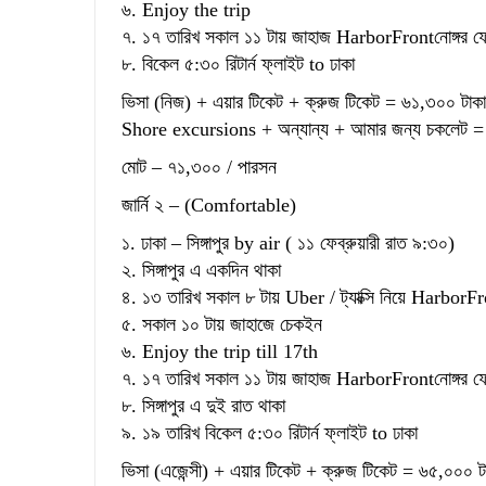
৬. Enjoy the trip
৭. ১৭ তারিখ সকাল ১১ টায় জাহাজ HarborFrontনোঙ্গর 
৮. বিকেল ৫:৩০ রিটার্ন ফ্লাইট to ঢাকা
ভিসা (নিজ) + এয়ার টিকেট + ক্রুজ টিকেট = ৬১,৩০০ টাকা
Shore excursions + অন্যান্য + আমার জন্য চকলেট =
মোট – ৭১,৩০০ / পারসন
জার্নি ২ – (Comfortable)
১. ঢাকা – সিঙ্গাপুর by air ( ১১ ফেব্রুয়ারী রাত ৯:৩০)
২. সিঙ্গাপুর এ একদিন থাকা
৪. ১৩ তারিখ সকাল ৮ টায় Uber / ট্যাক্সি নিয়ে HarborF
৫. সকাল ১০ টায় জাহাজে চেকইন
৬. Enjoy the trip till 17th
৭. ১৭ তারিখ সকাল ১১ টায় জাহাজ HarborFrontনোঙ্গর 
৮. সিঙ্গাপুর এ দুই রাত থাকা
৯. ১৯ তারিখ বিকেল ৫:৩০ রিটার্ন ফ্লাইট to ঢাকা
ভিসা (এজেন্সী) + এয়ার টিকেট + ক্রুজ টিকেট = ৬৫,০০০ ট