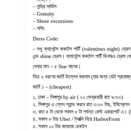
– লন্ড্রি সার্ভিস
– Gratuity
– Shore excursions
– শপিং
Dress Code:
– শুধু ক্যাপ্টেন্স ককটেল পার্টি (valentines night)
এন্ড shine ড্রেস। ক্যাপ্টেন্স ককটেল পার্টি ডিনারএ ড্র
সেবার মান – ৫ Star মানের।
নিচে ২ ধরণের জার্নি উল্লেখ করলাম (যার জন্য যেটা প্রযোজ্
জার্নি ১ – (cheapest)
১. ঢাকা – সিঙ্গাপুর by air ( ১২ ফেব্রুয়ারী রাত ৯:৩০)
২. সিঙ্গাপুর এ প্লেন ল্যান্ড করবে রাত ৩:০০ টায়, ইমিগ্রেশ
৩. রাত ৪ টা থেকে সকাল ৮ টা পর্যন্ত রেস্ট এয়ারপোর্ট এ। 
৪. সকাল ৮ টায় Uber / ট্যাক্সি নিয়ে HarborFront
৫. সকাল ১০ টায় জাহাজে চেকইন