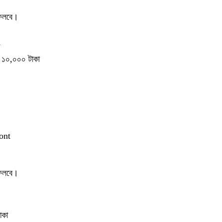
ফেলবে।
 ১০,০০০ টাকা
ront
ফেলবে।
াকা