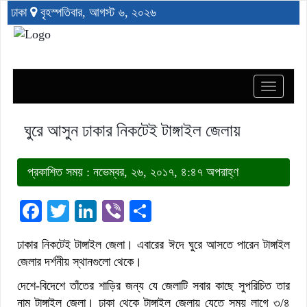
ঢাকা
বৃহস্পতিবার, আগস্ট ৬, ২০২৬
Toggle
navigat
ঘুরে আসুন ঢাকার নিকটেই টাঙ্গাইল জেলায়
প্রকাশিত সময় : নভেম্বর, ২৬, ২০১৭, ৪:৪৭ অপরাহ্ণ
Facebook
Twitter
LinkedIn
Viber
Share
ঢাকার নিকটেই টাঙ্গাইল জেলা। এবারের ঈদে ঘুরে আসতে পারেন টাঙ্গাইল
জেলার দর্শনীয় স্থানগুলো থেকে।
দেশে-বিদেশে তাঁতের শাড়ির জন্য যে জেলাটি সবার কাছে সুপরিচিত তার
নাম টাঙ্গাইল জেলা। ঢাকা থেকে টাঙ্গাইল জেলায় যেতে সময় লাগে ৩/৪