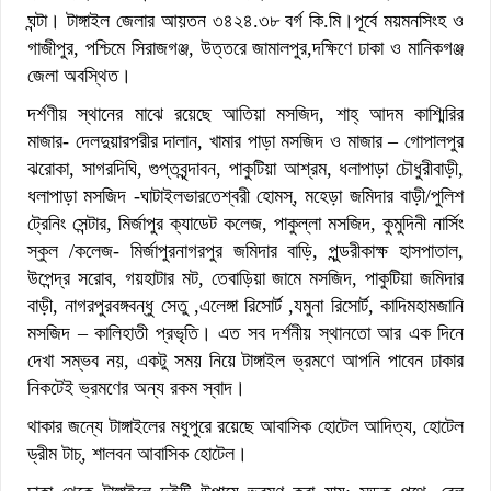
ঘন্টা। টাঙ্গাইল জেলার আয়তন ৩৪২৪.৩৮ বর্গ কি.মি।পূর্বে ময়মনসিংহ ও
গাজীপুর, পশ্চিমে সিরাজগঞ্জ, উত্তরে জামালপুর,দক্ষিণে ঢাকা ও মানিকগঞ্জ
জেলা অবস্থিত।
দর্শণীয় স্থানের মাঝে রয়েছে
আতিয়া মসজিদ, শাহ্ আদম কাশ্মিরির
মাজার- দেলদুয়ারপরীর দালান, খামার পাড়া মসজিদ ও মাজার – গোপালপুর
ঝরোকা, সাগরদিঘি, গুপ্তবৃন্দাবন, পাকুটিয়া আশ্রম, ধলাপাড়া চৌধুরীবাড়ী,
ধলাপাড়া মসজিদ -ঘাটাইলভারতেশ্বরী হোমস্, মহেড়া জমিদার বাড়ী/পুলিশ
ট্রেনিং সেন্টার, মির্জাপুর ক্যাডেট কলেজ, পাকুল্লা মসজিদ, কুমুদিনী নার্সিং
স্কুল /কলেজ- মির্জাপুরনাগরপুর জমিদার বাড়ি, পুন্ডরীকাক্ষ হাসপাতাল,
উপেন্দ্র সরোব, গয়হাটার মট, তেবাড়িয়া জামে মসজিদ, পাকুটিয়া জমিদার
বাড়ী, নাগরপুরবঙ্গবন্ধু সেতু ,এলেঙ্গা রিসোর্ট ,যমুনা রিসোর্ট, কাদিমহামজানি
মসজিদ – কালিহাতী প্রভৃতি। এত সব দর্শনীয় স্থানতো আর এক দিনে
দেখা সম্ভব নয়, একটু সময় নিয়ে টাঙ্গাইল ভ্রমণে আপনি পাবেন ঢাকার
নিকটেই ভ্রমণের অন্য রকম স্বাদ।
থাকার জন্যে
টাঙ্গাইলের মধুপুরে রয়েছে আবাসিক হোটেল
আদিত্য, হোটেল
ড্রীম টাচ্, শালবন আবাসিক হোটেল।