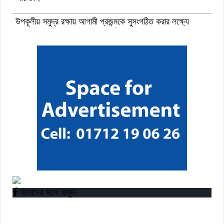
উপকূলীয় সমুদ্র রক্ষায় আগামী প্রজন্মকে সুসংগঠিত করার লক্ষ্যে
ডিজিটাল ‘ইউথ ফর ওশান’ প্ল্যাটফর্ম’-এর সুচনা
“বাংলাদেশ ইনস্টিটিউট অব ট্যুরিজম অ্যান্ড হসপিটালিটি” তে ৬ মাস
মেয়াদী চারটি সার্টিফিকেট কোর্সে ভর্তি শুরু হয়েছে।
আমাদের সাথে থাকুন