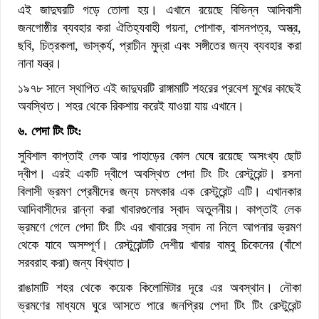
এই জাদুঘরটি গড়ে তোলা হয়। এখানে রয়েছে বিভিন্ন আদিবাসী
জনগোষ্ঠীর ব্যবহার করা ঐতিহ্যবাহী গয়না, পোশাক, বাসনপত্র, অস্ত্র,
ছবি, চিত্রকলা, ভাস্কর্য, প্রাচীন মুদ্রা এবং সঙ্গীতের জন্য ব্যবহার করা
নানা যন্ত্র।
১৯৭৮ সালে স্থাপিত এই জাদুঘরটি রাঙ্গামাটি শহরের প্রবেশ মুখের কাছেই
অবস্থিত। শহর থেকে রিকশায় করেই যাওয়া যায় এখানে।
৬. পেদা টিং টিং:
সুবিশাল কাপ্তাই লেক আর পাহাড়ের কোল ঘেষে রয়েছে অসংখ্য ছোট
দ্বীপ। এরই একটি দ্বীপে অবস্থিত পেদা টিং টিং রেস্টুরেন্ট। রসনা
বিলাসী ভ্রমণ প্রেমীদের জন্য চমৎকার এক রেস্টুরেন্ট এটি। এখানকার
আদিবাসীদের রান্না করা খাবারগুলোর স্বাদ অতুলনীয়। কাপ্তাই লেক
ভ্রমণে গেলে পেদা টিং টিং এর খাবারের স্বাদ না নিলে আপনার ভ্রমণ
থেকে যাবে অসম্পূর্ণ। রেস্টুরেন্টটি দেশীয় খাবার বাম্বু চিকেনের (বাঁশে
সরবরাহ করা) জন্য বিখ্যাত।
রাঙামাটি শহর থেকে কয়েক কিলোমিটার দূরে এর অবস্থান। নৌকা
ভ্রমণের মাধ্যমে ঘুরে আসতে পারে জনপ্রিয় পেদা টিং টিং রেস্টুরেন্ট