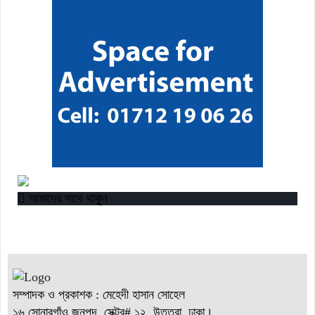
“বাংলাদেশ ইনস্টিটিউট অব ট্যুরিজম অ্যান্ড হসপিটালিটি” তে ৬ মাস
মেয়াদী চারটি সার্টিফিকেট কোর্সে ভর্তি শুরু হয়েছে।
আমাদের সাথে থাকুন
সম্পাদক ও প্রকাশক : মেহেদী হাসান সোহেল
১৬ সোনারগাঁও জনপদ, সেক্টর# ১২, উত্তরা, ঢাকা।