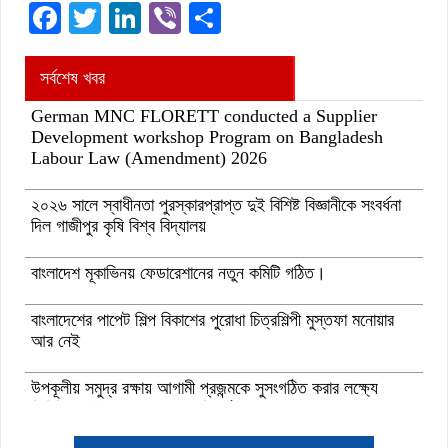
Facebook
Twitter
LinkedIn
Viber
Share
সর্বশেষ খবর
German MNC FLORETT conducted a Supplier
Development workshop Program on Bangladesh
Labour Law (Amendment) 2026
২০২৬ সালে স্বাধীনতা পুরস্কারপ্রাপ্ত দুই বিশিষ্ট বিজ্ঞানীকে সংবর্ধনা
দিল গাজীপুর কৃষি বিশ্ব বিদ্যালয়
বাংলাদেশ মূকাভিনয় ফেডারেশানের নতুন কমিটি গঠিত।
বাংলাদেশের পাপেট শিল্প বিকাশের পুরোধা চিত্রশিল্পী মুস্তফা মনোয়ার
আর নেই
উপকূলীয় সমুদ্র রক্ষায় আগামী প্রজন্মকে সুসংগঠিত করার লক্ষ্যে
ডিজিটাল ‘ইউথ ফর ওশান’ প্ল্যাটফর্ম’-এর সুচনা