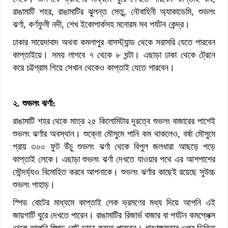
রাঙামাটি শহর, রাঙামাটির ঝুলন্ত সেতু, নৌবাহিনী অ্যাকাডেমি, শুভলং
ঝর্ণা, কর্ণফুলী নদী, শেখ ইকোপার্কসহ মনোরম সব পর্যটন কেন্দ্র।
ঢাকার সায়েদাবাদ অথবা কমলাপুর বাসস্ট্যান্ড থেকে সরাসরি যেতে পারবেন
কাপ্তাইয়ে। সময় লাগবে ৭ থেকে ৮ ঘন্টা। এছাড়া ঢাকা থেকে ট্রেনে
করে চট্টগ্রাম গিয়ে সেখান থেকেও কাপ্তাই যেতে পারবেন।
২. শুভলং ঝর্ণা:
রাঙামাটি শহর থেকে মাত্র ২৫ কিলোমিটার দূরত্বে শুভলং বাজারের পাশেই
শুভলং ঝর্ণার অবস্থান। শুক্নো মৌসুমে পানি কম থাকলেও, বর্ষা মৌসুমে
প্রায় ৩০০ ফুট উঁচু শুভলং ঝর্ণা থেকে বিপুল জলধারা আছড়ে পড়ে
কাপ্তাই লেকে। এছাড়া শুভলং ঝর্ণা দেখতে যাওয়ার পথে এর আশপাশের
সৌন্দর্য্যও বিমোহিত করবে আপনাকে। শুভলং ঝর্ণার কাছেই রয়েছে সুউচ্চ
শুভলং পাহাড়।
স্পিড বোটের মাধ্যমে কাপ্তাই লেক ভ্রমণের মধ্য দিয়ে আপনি এই
জায়গাটি ঘুরে দেখতে পারেন। রাঙামাটির রিজার্ভ বাজার বা পর্যটন কমপ্লেক্স
থেকে আপনি স্পিড বোট ভাড়া করতে পারবেন। ধারণক্ষমতার ওপর ভিত্তি