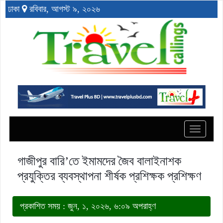
ঢাকা
রবিবার, আগস্ট ৯, ২০২৬
Toggle
navigat
গাজীপুর বারি’তে ইমামদের জৈব বালাইনাশক
প্রযুক্তির ব্যবস্থাপনা শীর্ষক প্রশিক্ষক প্রশিক্ষণ
প্রকাশিত সময় : জুন, ১, ২০২৬, ৬:০৯ অপরাহ্ণ