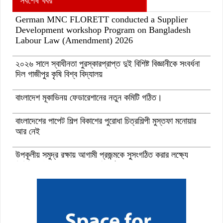
সর্বশেষ খবর
German MNC FLORETT conducted a Supplier
Development workshop Program on Bangladesh
Labour Law (Amendment) 2026
২০২৬ সালে স্বাধীনতা পুরস্কারপ্রাপ্ত দুই বিশিষ্ট বিজ্ঞানীকে সংবর্ধনা
দিল গাজীপুর কৃষি বিশ্ব বিদ্যালয়
বাংলাদেশ মূকাভিনয় ফেডারেশানের নতুন কমিটি গঠিত।
বাংলাদেশের পাপেট শিল্প বিকাশের পুরোধা চিত্রশিল্পী মুস্তফা মনোয়ার
আর নেই
উপকূলীয় সমুদ্র রক্ষায় আগামী প্রজন্মকে সুসংগঠিত করার লক্ষ্যে
ডিজিটাল ‘ইউথ ফর ওশান’ প্ল্যাটফর্ম’-এর সুচনা
“বাংলাদেশ ইনস্টিটিউট অব ট্যুরিজম অ্যান্ড হসপিটালিটি” তে ৬ মাস
মেয়াদী চারটি সার্টিফিকেট কোর্সে ভর্তি শুরু হয়েছে।