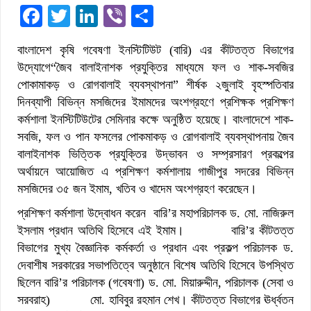
Facebook
Twitter
LinkedIn
Viber
Share
বাংলাদেশ কৃষি গবেষণা ইনস্টিটিউট (বারি) এর কীটতত্ত বিভাগের
উদ্যোগে“জৈব বালাইনাশক প্রযুক্তির মাধ্যমে ফল ও শাক-সবজির
পোকামাকড় ও রোগবালাই ব্যবস্থাপনা” শীর্ষক ২জুলাই বৃহস্পতিবার
দিনব্যাপী বিভিন্ন মসজিদের ইমামদের অংশগ্রহণে প্রশিক্ষক প্রশিক্ষণ
কর্মশালা ইনস্টিটিউটের সেমিনার কক্ষে অনুষ্ঠিত হয়েছে। বাংলাদেশে শাক-
সবজি, ফল ও পান ফসলের পোকমাকড় ও রোগবালাই ব্যবস্থাপনায় জৈব
বালাইনাশক ভিত্তিক প্রযুক্তির উদ্ভাবন ও সম্প্রসারণ প্রকল্পের
অর্থায়নে আয়োজিত এ প্রশিক্ষণ কর্মশালায় গাজীপুর সদরের বিভিন্ন
মসজিদের ৩৫ জন ইমাম, খতিব ও খাদেম অংশগ্রহণ করেছেন।
প্রশিক্ষণ কর্মশালা উদ্বোধন করেন বারি’র মহাপরিচালক ড. মো. নাজিরুল
ইসলাম প্রধান অতিথি হিসেবে এই ইমাম। বারি’র কীটতত্ত
বিভাগের মুখ্য বৈজ্ঞানিক কর্মকর্তা ও প্রধান এবং প্রকল্প পরিচালক ড.
দেবাশীষ সরকারের সভাপতিত্বে অনুষ্ঠানে বিশেষ অতিথি হিসেবে উপস্থিত
ছিলেন বারি’র পরিচালক (গবেষণা) ড. মো. মিয়ারুদ্দীন, পরিচালক (সেবা ও
সরবরাহ) মো. হাবিবুর রহমান শেখ। কীটতত্ত বিভাগের ঊর্ধ্বতন