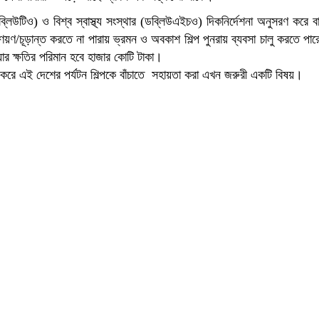
িউটিও) ও বিশ্ব স্বাস্থ্য সংস্থার (ডব্লিউএইচও) দিকনির্দেশনা অনুসরণ করে ব
্রণয়ণ/চূড়ান্ত করতে না পারায় ভ্রমন ও অবকাশ শিল্প পুনরায় ব্যবসা চালু করতে পা
 যার ক্ষতির পরিমান হবে হাজার কোটি টাকা।
্ত করে এই দেশের পর্যটন শিল্পকে বাঁচাতে সহায়তা করা এখন জরুরী একটি বিষয়।