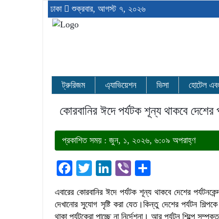
ঢাকা
শুক্রবার, আগস্ট ৭, ২০২৬
ট্রুরিজম
এ্যাভিয়েশন
ভিসা
হোটেল এবং র
কোরবানির ঈদে পর্যটক শূন্য থাকবে দেশের পর
প্রকাশিত সময় : জুন, ১, ২০২৬, ৬:০৯ অপরাহ্ণ
Facebook
Twitter
LinkedIn
Viber
Share
এবারের কোরবানির ঈদে পর্যটক শূন্য থাকবে দেশের পর্যটনকে
দেখানোর সুযোগ সৃষ্টি করা যেত।কিন্তু দেশের পর্যটন শিল
থাকা পর্যটকেরা পাচ্ছে না নির্দেশনা। আর পর্যটন শিল্পে সম