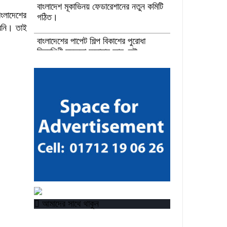
বাংলাদেশ মূকাভিনয় ফেডারেশানের নতুন কমিটি
াংলাদেশের
গঠিত।
রেনি। তাই
বাংলাদেশের পাপেট শিল্প বিকাশের পুরোধা
চিত্রশিল্পী মুস্তফা মনোয়ার আর নেই
উপকূলীয় সমুদ্র রক্ষায় আগামী প্রজন্মকে
সুসংগঠিত করার লক্ষ্যে ডিজিটাল ‘ইউথ ফর
ওশান’ প্ল্যাটফর্ম’-এর সুচনা
“বাংলাদেশ ইনস্টিটিউট অব ট্যুরিজম অ্যান্ড
হসপিটালিটি” তে ৬ মাস মেয়াদী চারটি
সার্টিফিকেট কোর্সে ভর্তি শুরু হয়েছে।
আমাদের সাথে থাকুন