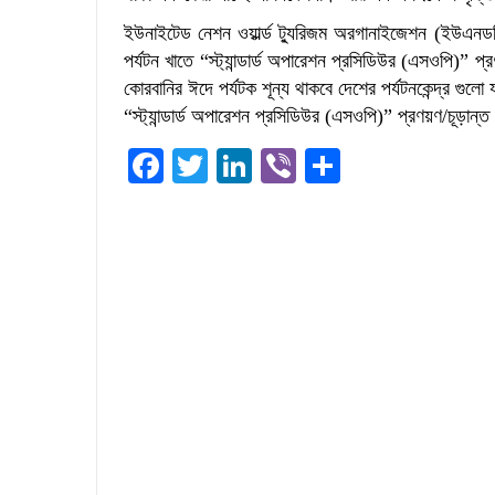
ইউনাইটেড নেশন ওয়ার্ল্ড ট্যুরিজম অরগানাইজেশন (ইউএনডব্ল
পর্যটন খাতে “স্ট্যান্ডার্ড অপারেশন প্রসিডিউর (এসওপি)” প
কোরবানির ঈদে পর্যটক শূন্য থাকবে দেশের পর্যটনকেন্দ্র গুলো
“স্ট্যান্ডার্ড অপারেশন প্রসিডিউর (এসওপি)” প্রণয়ণ/চূড়ান
Facebook
Twitter
LinkedIn
Viber
Share