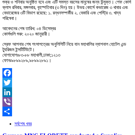
শুক্র ও শনিবার অনুষ্ঠিত হবে এবং এটি সমস্ত বয়সের মানুষের জন্য উন্মুক্ত। শেফ কোর্স
ক্লাস রবিবার, মঙ্গলবার, বৃহস্পতিবার (৩ দিন) হয়। উভয় কোর্সে কভারেজ ৩ খাবার এবং
বেভারেজের ৩টি বিভাগ রয়েছে: ১. রন্ধনসম্পর্কীয় ২. বেকারি এবং পেস্ট্রি ৩. খাদ্য
পরিষেবা।
আবেদনের শেষ তারিখ: ০৪ ডিসেম্বর
কোর্সগুলি শুরু: ২০২০ জানুয়ারী।
স্রেফ আপনার শেষ শংসাপত্রের অনুলিপিটি নিয়ে যান মহাখালির ন্যাশনাল হোটেল এন্ড
ট্যুরিজম ইন্সটিটিউটে।
যোগাযোগঃ৮৩-৮৮ মহাখালী,ঢাকা;১২১৩
ফোনঃ৯৮৯৯২৮৯,৯৮৯৯২৮৯১।
Facebook
Twitter
LinkedIn
Viber
Share
সর্বশেষ খবর