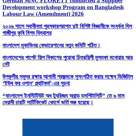
German MNC FLORETT conducted a Supplier
Development workshop Program on Bangladesh
Labour Law (Amendment) 2026
২০২৬ সালে স্বাধীনতা পুরস্কারপ্রাপ্ত দুই বিশিষ্ট বিজ্ঞানীকে সংবর্ধনা দিল
গাজীপুর কৃষি বিশ্ব বিদ্যালয়
বাংলাদেশ মূকাভিনয় ফেডারেশানের নতুন কমিটি গঠিত।
বাংলাদেশের পাপেট শিল্প বিকাশের পুরোধা চিত্রশিল্পী মুস্তফা মনোয়ার আর
নেই
উপকূলীয় সমুদ্র রক্ষায় আগামী প্রজন্মকে সুসংগঠিত করার লক্ষ্যে ডিজিটাল
‘ইউথ ফর ওশান’ প্ল্যাটফর্ম’-এর সুচনা
“বাংলাদেশ ইনস্টিটিউট অব ট্যুরিজম অ্যান্ড হসপিটালিটি” তে ৬ মাস
মেয়াদী চারটি সার্টিফিকেট কোর্সে ভর্তি শুরু হয়েছে।