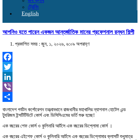
জব ক্লাব
ট্রেনিং
English
আপনিও হতে পারেন একজন আন্তর্জাতিক মানের প্রফেশনাল রন্ধন শিল্পী
প্রকাশিত সময় : জুন, ১, ২০২৬, ৬:০৯ অপরাহ্ণ
Facebook
Twitter
LinkedIn
Viber
Share
বাংলাদেশ পর্যটন কর্পোরেশন তত্ত্বাবধানে রাজধানীর মহাখালির ন্যাশনাল হোটেল এন্ড
ট্যুরিজম ইন্সটিটিউটে কোর্স এবং ডিসিসিএমের ভর্তি শুরু হচ্ছে!
এক বছরের শেফ কোর্স ও কুলিনারি আর্টসে এক বছরের ডিপ্লোমা কোর্স ।
এক বছরের এইশেফ কোর্স ও কুলিনারি আর্টসে এক বছরের ডিপ্লোমার ক্লাসটি শুধুমাত্র