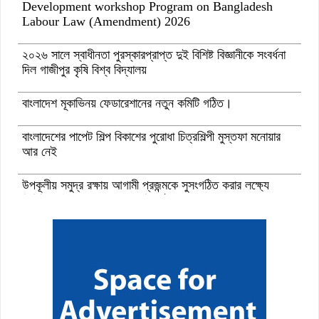
Development workshop Program on Bangladesh
Labour Law (Amendment) 2026
২০২৬ সালে স্বাধীনতা পুরস্কারপ্রাপ্ত দুই বিশিষ্ট বিজ্ঞানীকে সংবর্ধনা
দিল গাজীপুর কৃষি বিশ্ব বিদ্যালয়
বাংলাদেশ মূকাভিনয় ফেডারেশানের নতুন কমিটি গঠিত।
বাংলাদেশের পাপেট শিল্প বিকাশের পুরোধা চিত্রশিল্পী মুস্তফা মনোয়ার
আর নেই
উপকূলীয় সমুদ্র রক্ষায় আগামী প্রজন্মকে সুসংগঠিত করার লক্ষ্যে
ডিজিটাল ‘ইউথ ফর ওশান’ প্ল্যাটফর্ম’-এর সুচনা
“বাংলাদেশ ইনস্টিটিউট অব ট্যুরিজম অ্যান্ড হসপিটালিটি” তে ৬ মাস
মেয়াদী চারটি সার্টিফিকেট কোর্সে ভর্তি শুরু হয়েছে।