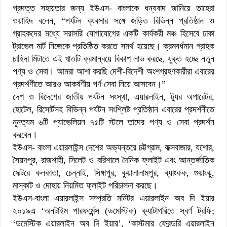
প্রদত্ত সহায়তার জন্য ইউএস- বাংলাকে ধন্যবাদ জানিয়ে তাহেরা
ওয়াহিদ বলেন, “পর্যটন ব্যবসার সঙ্গে জড়িত বিভিন্ন প্রতিষ্ঠান ও
গ্রাহকদের মধ্যে সরাসরি যোগাযোগের একটি কার্যকরী মঞ্চ হিসেবে ঢাকা
ট্রাভেল মার্ট নিজেকে প্রতিষ্ঠিত করতে সমর্থ হয়েছে। ক্রমবর্ধমান গ্রাহক
চাহিদা মিটাতে এই খাতটি ক্রমান্বয়ে বিকাশ লাভ করছে, যুক্ত হচ্ছে নতুন
পণ্য ও সেবা। আমরা আশা করছি দেশী-বিদেশী অংশগ্রহণকারীরা এবারের
প্রদর্শণীতে আরও আকর্ষণীয় পর্ণ সেবা নিয়ে আসবেন।”
দেশ ও বিদেশের জাতীয় পর্যটন সংস্থা, এয়ারলাইন, ট্যুর অপারেটর,
হোটেল, রিসোর্টসহ বিভিন্ন পর্যটন সংশ্লিষ্ট প্রতিষ্ঠান এবারের প্রদর্শনীতে
নূনত্যম ৬টি প্যাভেলিয়ন ৭৫টি স্টলে তাদের পণ্য ও সেবা প্রদর্শন
করবেন।
ইউএস- বাংলা এয়ারলাইন্স দেশের অভ্যন্তরে চট্টগ্রাম, কক্সবাজার, যশোর,
সৈয়দপুর, রাজশাহী, সিলেট ও বরিশালে দৈনিক ফ্লাইট এবং আন্তর্জাতিক
সেক্টরে কলকাতা, চেন্নাই, সিঙ্গাপুর, কুয়ালালামপুর, ব্যাংকক, গুয়াংঝু,
মাস্কাট ও দোহায় নিয়মিত ফ্লাইট পরিচালনা করছে।
ইউএস-বাংলা এয়ারলাইন্স সম্প্রতি মনিটর এয়ারলাইন অব দি ইয়ার
২০১৯এ ‘অনটাইম পারফর্মেন্স (ডমেস্টিক) ক্যাটাগরিতে স্বর্ণ ট্রফি;
‘ডমেস্টিক এয়ারলাইন অব দি ইয়ার’, ‘কাস্টমার ফ্রেন্ডরি এয়ারলাইন