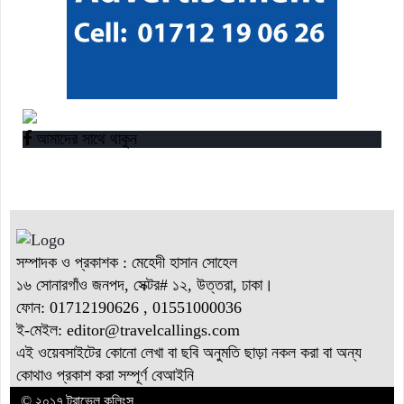
আমাদের সাথে থাকুন
সম্পাদক ও প্রকাশক : মেহেদী হাসান সোহেল
১৬ সোনারগাঁও জনপদ, সেক্টর# ১২, উত্তরা, ঢাকা।
ফোন: 01712190626 , 01551000036
ই-মেইল: editor@
travelcallings.com
এই ওয়েবসাইটের কোনো লেখা বা ছবি অনুমতি ছাড়া নকল করা বা অন্য
কোথাও প্রকাশ করা সম্পূর্ণ বেআইনি
© ২০১৭ ট্রাভেল কলিংস