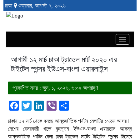
ঢাকা
শুক্রবার, আগস্ট ৭, ২০২৬
Toggle
navigat
আগামী ১২ মার্চ ঢাকা ট্রাভেল মার্ট ২০২০ এর
টাইটেল স্পন্সর ইউএস-বাংলা এয়ারলাইন্স
প্রকাশিত সময় : জুন, ১, ২০২৬, ৬:০৯ অপরাহ্ণ
Facebook
Twitter
LinkedIn
Viber
Share
ঢাকায় ১২ মার্চ থেকে বসছে আন্তর্জাতিক পর্যটন মেলাটির ১৭তম আসর।
দেশের বেসরকারী খাতে বৃহত্তম ইউএস-বাংলা এয়ারলান্স আসন্ন
আন্তর্জাতিক পর্যটন মেলা ঢাকা ট্রাভেল মার্টের টাইটেল স্পন্সর হিসেবে