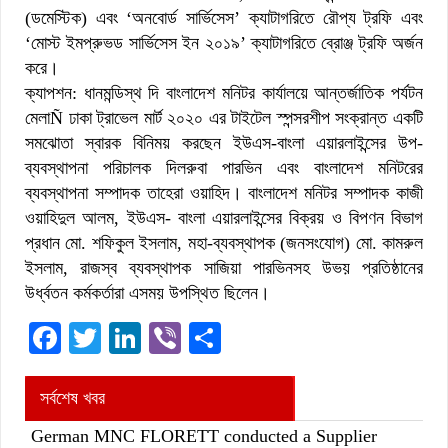
(ডমেস্টিক) এবং ‘অনবোর্ড সার্ভিসেস’ ক্যাটাগরিতে রৌপ্য ট্রফি এবং
‘মোস্ট ইমপ্রুভড সার্ভিসেস ইন ২০১৯’ ক্যাটাগরিতে ব্রোঞ্জ ট্রফি অর্জন
করে।
ক্যাপশন: ধানমন্ডিস্থ দি বাংলাদেশ মনিটর কার্যালয়ে আন্তর্জাতিক পর্যটন
মেলাÑ ঢাকা ট্রাভেল মার্ট ২০২০ এর টাইটেল স্পন্সরশীপ সংক্রান্ত একটি
সমঝোতা স্বারক বিনিময় করছেন ইউএস-বাংলা এয়ারলাইন্সের উপ-
ব্যবস্থাপনা পরিচালক দিলরুবা পারভিন এবং বাংলাদেশ মনিটরের
ব্যবস্থাপনা সম্পাদক তাহেরা ওয়াহিদ। বাংলাদেশ মনিটর সম্পাদক কাজী
ওয়াহিদুল আলম, ইউএস- বাংলা এয়ারলাইন্সের বিক্রয় ও বিপণন বিভাগ
প্রধান মো. শফিকুল ইসলাম, মহা-ব্যবস্থাপক (জনসংযোগ) মো. কামরুল
ইসলাম, রাজস্ব ব্যবস্থাপক সাজিয়া পারভিনসহ উভয় প্রতিষ্ঠানের
উর্ধ্বতন কর্মকর্তারা এসময় উপস্থিত ছিলেন।
Facebook
Twitter
LinkedIn
Viber
Share
সর্বশেষ খবর
German MNC FLORETT conducted a Supplier